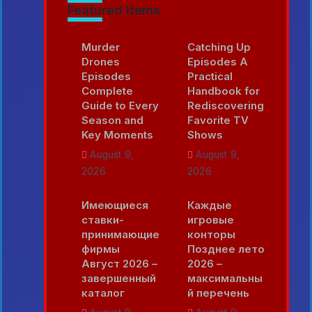
Featured Items
Murder
Catching Up
Drones
Episodes A
Episodes
Practical
Complete
Handbook for
Guide to Every
Rediscovering
Season and
Favorite TV
Key Moments
Shows
August 9,
August 9,
2026
2026
Имеющиеся
Каждые
ставки-
игровые
принимающие
конторы
фирмы
Позднее лето
Август 2026 –
2026 –
завершенный
максимальны
каталог
й перечень