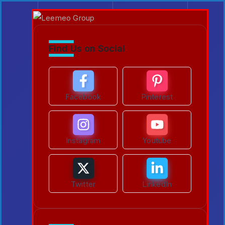
Find Us on Social
Facebook
Pinterest
Instagram
Youtube
Twitter
LinkedIn