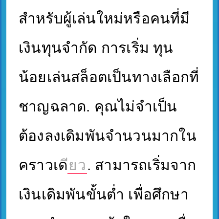
สำหรับผู้เล่นใหม่หรือคนที่มี
เงินทุนจำกัด การเริ่ม ทุน
น้อยเล่นสล็อตเป็นทางเลือกที่
ชาญฉลาด. คุณไม่จำเป็น
ต้องลงเดิมพันจำนวนมากใน
คราวเด
ียว
. สามารถเริ่มจาก
เงินเดิมพันขั้นต่ำ เพื่อศึกษา