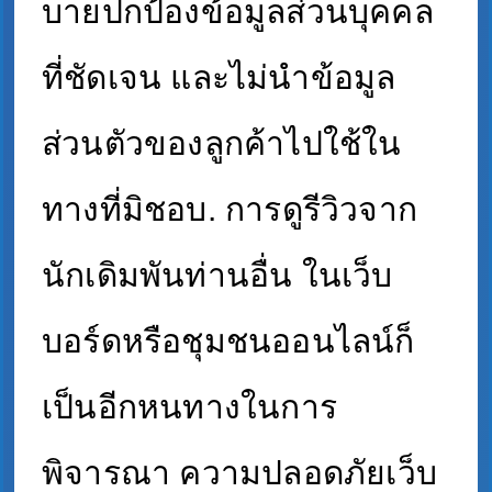
บายปกป้องข้อมูลส่วนบุคคล
ที่ชัดเจน และไม่นำข้อมูล
ส่วนตัวของลูกค้าไปใช้ใน
ทางที่มิชอบ. การดูรีวิวจาก
นักเดิมพันท่านอื่น ในเว็บ
บอร์ดหรือชุมชนออนไลน์ก็
เป็นอีกหนทางในการ
พิจารณา ความปลอดภัยเว็บ