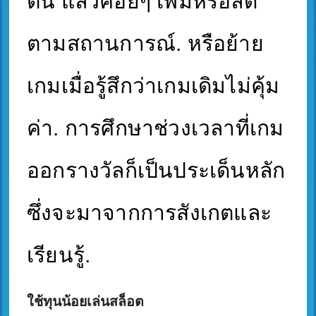
ต้น แล้วค่อยๆ เพิ่มหรือลด
ตามสถานการณ์. หรือย้าย
เกมเมื่อรู้สึกว่าเกมเดิมไม่คุ้ม
ค่า. การศึกษาช่วงเวลาที่เกม
ออกรางวัลก็เป็นประเด็นหลัก
ซึ่งจะมาจากการสังเกตและ
เรียนรู้.
ใช้ทุนน้อยเล่นสล็อต