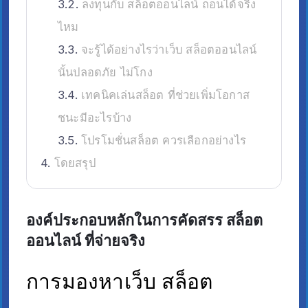
ลงทุนกับ สล็อตออนไลน์ ถอนได้จริง
ไหม
จะรู้ได้อย่างไรว่าเว็บ สล็อตออนไลน์
นั้นปลอดภัย ไม่โกง
เทคนิคเล่นสล็อต ที่ช่วยเพิ่มโอกาส
ชนะมีอะไรบ้าง
โปรโมชั่นสล็อต ควรเลือกอย่างไร
โดยสรุป
องค์ประกอบหลักในการคัดสรร สล็อต
ออนไลน์ ที่จ่ายจริง
การมองหาเว็บ สล็อต