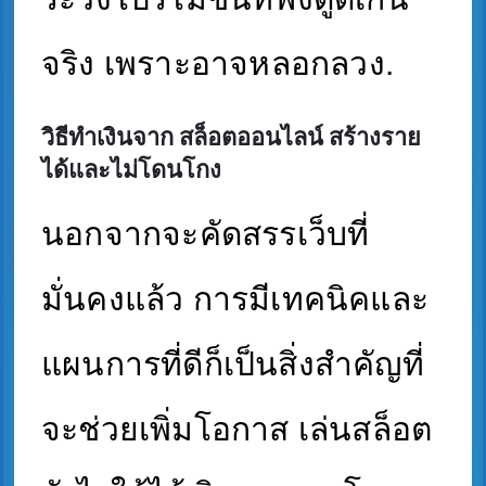
จริง เพราะอาจหลอกลวง.
วิธีทำเงินจาก สล็อตออนไลน์ สร้างราย
ได้และไม่โดนโกง
นอกจากจะคัดสรรเว็บที่
มั่นคงแล้ว การมีเทคนิคและ
แผนการที่ดีก็เป็นสิ่งสำคัญที่
จะช่วยเพิ่มโอกาส เล่นสล็อต