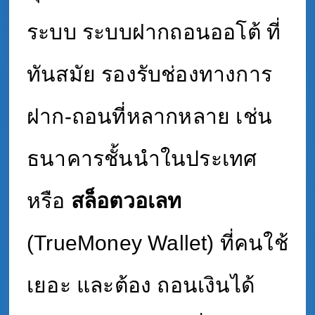
ระบบ ระบบฝากถอนออโต้ ที่
ทันสมัย รองรับช่องทางการ
ฝาก-ถอนที่หลากหลาย เช่น
ธนาคารชั้นนำในประเทศ
หรือ
สล็อตวอเลท
(TrueMoney Wallet) ที่คนใช้
เยอะ และต้อง ถอนเงินได้