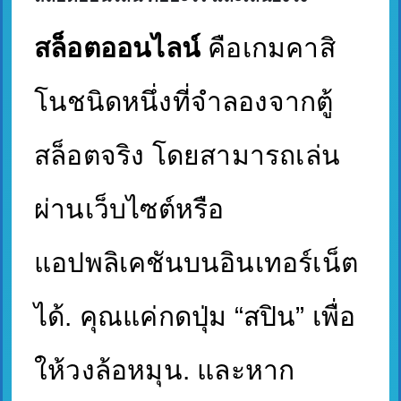
สล็อตออนไลน์
คือเกมคาสิ
โนชนิดหนึ่งที่จำลองจากตู้
สล็อตจริง โดยสามารถเล่น
ผ่านเว็บไซต์หรือ
แอปพลิเคชันบนอินเทอร์เน็ต
ได้. คุณแค่กดปุ่ม “สปิน” เพื่อ
ให้วงล้อหมุน. และหาก