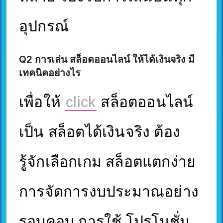
อุปกรณ์
Q2 การเล่น สล็อตออนไลน์ ให้ได้เงินจริง มี
เทคนิคอย่างไร
เพื่อให้
click
สล็อตออนไลน์
เป็น สล็อตได้เงินจริง ต้อง
รู้จักเลือกเกม สล็อตแตกง่าย
การจัดการงบประมาณอย่าง
รอบคอบ การใช้ โปรโมชั่น