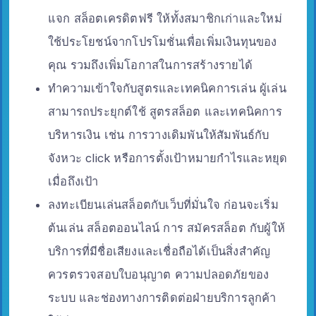
แจก สล็อตเครดิตฟรี ให้ทั้งสมาชิกเก่าและใหม่
ใช้ประโยชน์จากโปรโมชั่นเพื่อเพิ่มเงินทุนของ
คุณ รวมถึงเพิ่มโอกาสในการสร้างรายได้
ทำความเข้าใจกับสูตรและเทคนิคการเล่น ผู้เล่น
สามารถประยุกต์ใช้ สูตรสล็อต และเทคนิคการ
บริหารเงิน เช่น การวางเดิมพันให้สัมพันธ์กับ
จังหวะ click หรือการตั้งเป้าหมายกำไรและหยุด
เมื่อถึงเป้า
ลงทะเบียนเล่นสล็อตกับเว็บที่มั่นใจ ก่อนจะเริ่ม
ต้นเล่น สล็อตออนไลน์ การ สมัครสล็อต กับผู้ให้
บริการที่มีชื่อเสียงและเชื่อถือได้เป็นสิ่งสำคัญ
ควรตรวจสอบใบอนุญาต ความปลอดภัยของ
ระบบ และช่องทางการติดต่อฝ่ายบริการลูกค้า