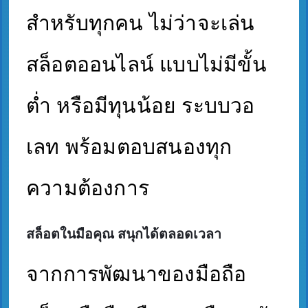
สำหรับทุกคน ไม่ว่าจะเล่น
สล็อตออนไลน์ แบบไม่มีขั้น
ต่ำ หรือมีทุนน้อย ระบบวอ
เลท พร้อมตอบสนองทุก
ความต้องการ
สล็อตในมือคุณ สนุกได้ตลอดเวลา
จากการพัฒนาของมือถือ