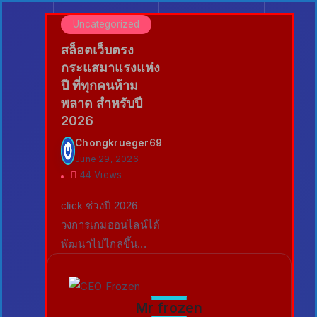
Uncategorized
สล็อตเว็บตรง
กระแสมาแรงแห่ง
ปี ที่ทุกคนห้าม
พลาด สำหรับปี
2026
Chongkrueger69
June 29, 2026
44 Views
click ช่วงปี 2026
วงการเกมออนไลน์ได้
พัฒนาไปไกลขึ้น...
Mr frozen