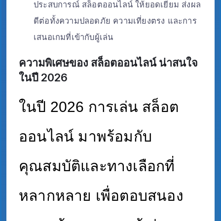
ประสบการณ์ สล็อตออนไลน์ ให้ยอดเยี่ยม ส่งผล
ดีต่อทั้งความปลอดภัย ความเที่ยงตรง และการ
เสนอเกมที่เข้ากับผู้เล่น
ความพิเศษของ สล็อตออนไลน์ น่าสนใจ
ในปี 2026
ในปี 2026 การเล่น สล็อต
ออนไลน์ มาพร้อมกับ
คุณสมบัติและทางเลือกที่
หลากหลาย เพื่อตอบสนอง