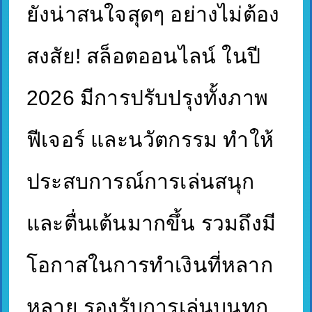
ยังน่าสนใจสุดๆ อย่างไม่ต้อง
สงสัย! สล็อตออนไลน์ ในปี
2026 มีการปรับปรุงทั้งภาพ
ฟีเจอร์ และนวัตกรรม ทำให้
ประสบการณ์การเล่นสนุก
และตื่นเต้นมากขึ้น รวมถึงมี
โอกาสในการทำเงินที่หลาก
หลาย รองรับการเล่นบนทุก