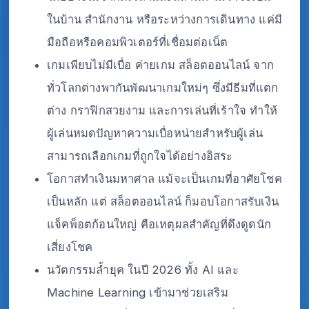
ในบ้าน สำนักงาน หรือระหว่างการเดินทาง แค่มี
มือถือหรือคอมพิวเตอร์ที่เชื่อมต่อเน็ต
เกมเพียบไม่มีเบื่อ ค่ายเกม สล็อตออนไลน์ จาก
ทั่วโลกต่างพากันพัฒนาเกมใหม่ๆ ซึ่งมีธีมที่แตก
ต่าง กราฟิกสวยงาม และการเล่นที่เร้าใจ ทำให้
ผู้เล่นหมดปัญหาความเบื่อหน่ายสำหรับผู้เล่น
สามารถเลือกเกมที่ถูกใจได้อย่างอิสระ
โอกาสทำเงินมหาศาล แม้จะเป็นเกมที่อาศัยโชค
เป็นหลัก แต่ สล็อตออนไลน์ ก็มอบโอกาสรับเงิน
แจ็คพ็อตก้อนใหญ่ คือเหตุผลสำคัญที่ดึงดูดนัก
เสี่ยงโชค
นวัตกรรมล้ำยุค ในปี 2026 ทั้ง AI และ
Machine Learning เข้ามาช่วยเสริม