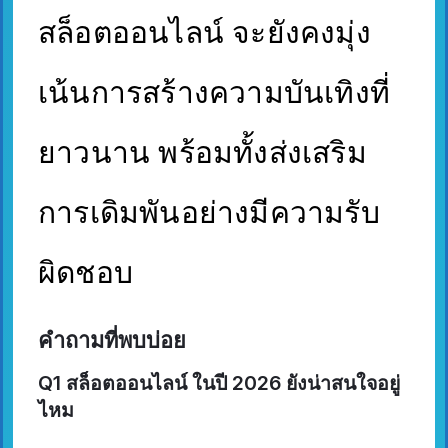
สล็อตออนไลน์ จะยังคงมุ่ง
เน้นการสร้างความบันเทิงที่
ยาวนาน พร้อมทั้งส่งเสริม
การเดิมพันอย่างมีความรับ
ผิดชอบ
คำถามที่พบบ่อย
Q1 สล็อตออนไลน์ ในปี 2026 ยังน่าสนใจอยู่
ไหม