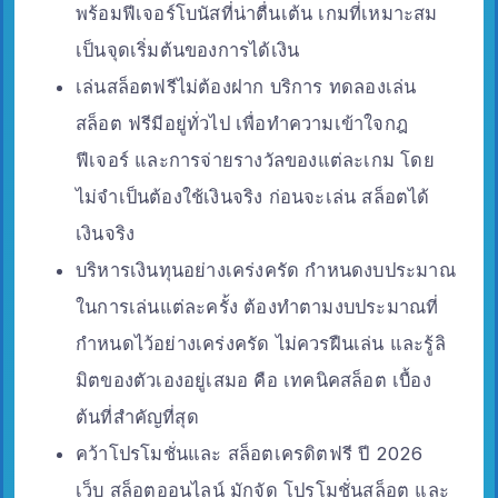
พร้อมฟีเจอร์โบนัสที่น่าตื่นเต้น เกมที่เหมาะสม
เป็นจุดเริ่มต้นของการได้เงิน
เล่นสล็อตฟรีไม่ต้องฝาก บริการ ทดลองเล่น
สล็อต ฟรีมีอยู่ทั่วไป เพื่อทำความเข้าใจกฎ
ฟีเจอร์ และการจ่ายรางวัลของแต่ละเกม โดย
ไม่จำเป็นต้องใช้เงินจริง ก่อนจะเล่น สล็อตได้
เงินจริง
บริหารเงินทุนอย่างเคร่งครัด กำหนดงบประมาณ
ในการเล่นแต่ละครั้ง ต้องทำตามงบประมาณที่
กำหนดไว้อย่างเคร่งครัด ไม่ควรฝืนเล่น และรู้ลิ
มิตของตัวเองอยู่เสมอ คือ เทคนิคสล็อต เบื้อง
ต้นที่สำคัญที่สุด
คว้าโปรโมชั่นและ สล็อตเครดิตฟรี ปี 2026
เว็บ สล็อตออนไลน์ มักจัด โปรโมชั่นสล็อต และ