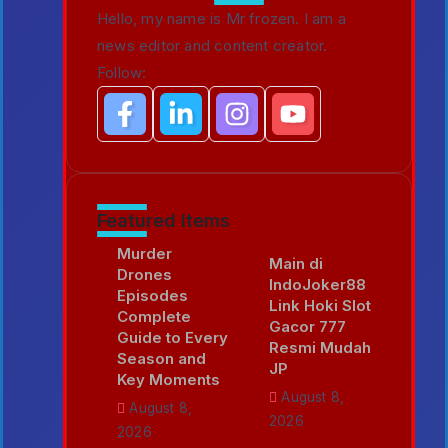
Hello, my name is Mr frozen. I am a
news editor and content creator.
Follow:
Featured Items
Murder
Main di
Drones
IndoJoker88
Episodes
Link Hoki Slot
Complete
Gacor 777
Guide to Every
Resmi Mudah
Season and
JP
Key Moments
August 8,
August 8,
2026
2026