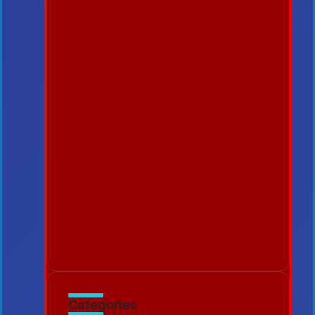
6 Min Read
Full Episode Guide and
Season-by-Season Recap for
The Gaslight District
By
Emilia3927
8 Min Read
Unraveling Lizzy Murder
Drone Cases and Practical
Safety Guidance for
Residents
By
Gretcheneje
4 Min Read
Categories