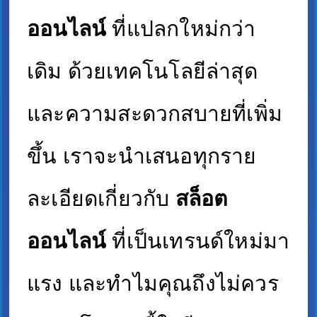
ออนไลน์
ที่แปลกใหม่กว่า
เดิม ด้วยเทคโนโลยีล่าสุด
และความสะดวกสบายที่เพิ่ม
ขึ้น เราจะนำเสนอทุกราย
ละเอียดเกี่ยวกับ
สล็อต
ออนไลน์
ที่เป็นเทรนด์ใหม่มา
แรง และทำไมคุณถึงไม่ควร