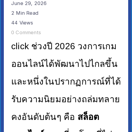
June 29, 2026
2 Min Read
44 Views
0 Comments
click ช่วงปี 2026 วงการเกม
ออนไลน์ได้พัฒนาไปไกลขึ้น
และหนึ่งในปรากฏการณ์ที่ได้
รับความนิยมอย่างถล่มทลาย
คงอันดับต้นๆ คือ
สล็อต