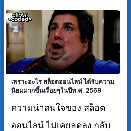
เพราะอะไร
สล็อตออนไลน์
ได้รับความ
นิยมมากขึ้นเรื่อยๆในปีพ.ศ. 2569
ความน่าสนใจของ สล็อต
ออนไลน์ ไม่เคยลดลง กลับ