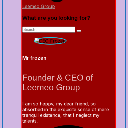
Leemeo Group
What are you looking for?
Mr frozen
Founder & CEO of
Leemeo Group
I am so happy, my dear friend, so
absorbed in the exquisite sense of mere
tranquil existence, that I neglect my
talents.