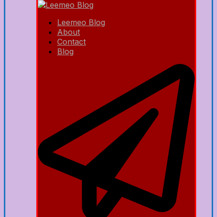
Leemeo Blog
About
Contact
Blog