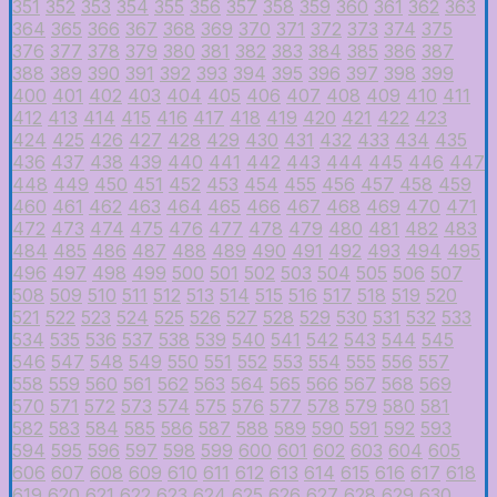
351
352
353
354
355
356
357
358
359
360
361
362
363
364
365
366
367
368
369
370
371
372
373
374
375
376
377
378
379
380
381
382
383
384
385
386
387
388
389
390
391
392
393
394
395
396
397
398
399
400
401
402
403
404
405
406
407
408
409
410
411
412
413
414
415
416
417
418
419
420
421
422
423
424
425
426
427
428
429
430
431
432
433
434
435
436
437
438
439
440
441
442
443
444
445
446
447
448
449
450
451
452
453
454
455
456
457
458
459
460
461
462
463
464
465
466
467
468
469
470
471
472
473
474
475
476
477
478
479
480
481
482
483
484
485
486
487
488
489
490
491
492
493
494
495
496
497
498
499
500
501
502
503
504
505
506
507
508
509
510
511
512
513
514
515
516
517
518
519
520
521
522
523
524
525
526
527
528
529
530
531
532
533
534
535
536
537
538
539
540
541
542
543
544
545
546
547
548
549
550
551
552
553
554
555
556
557
558
559
560
561
562
563
564
565
566
567
568
569
570
571
572
573
574
575
576
577
578
579
580
581
582
583
584
585
586
587
588
589
590
591
592
593
594
595
596
597
598
599
600
601
602
603
604
605
606
607
608
609
610
611
612
613
614
615
616
617
618
619
620
621
622
623
624
625
626
627
628
629
630