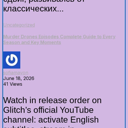
классических...
Uncategorized
Murder Drones Episodes Complete Guide to Every
Season and Key Moments
sofiamayon
June 18, 2026
41 Views
Watch in release order on
Glitch’s official YouTube
channel: activate English