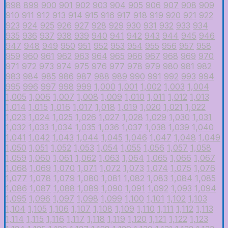
898
899
900
901
902
903
904
905
906
907
908
909
910
911
912
913
914
915
916
917
918
919
920
921
922
923
924
925
926
927
928
929
930
931
932
933
934
935
936
937
938
939
940
941
942
943
944
945
946
947
948
949
950
951
952
953
954
955
956
957
958
959
960
961
962
963
964
965
966
967
968
969
970
971
972
973
974
975
976
977
978
979
980
981
982
983
984
985
986
987
988
989
990
991
992
993
994
995
996
997
998
999
1,000
1,001
1,002
1,003
1,004
1,005
1,006
1,007
1,008
1,009
1,010
1,011
1,012
1,013
1,014
1,015
1,016
1,017
1,018
1,019
1,020
1,021
1,022
1,023
1,024
1,025
1,026
1,027
1,028
1,029
1,030
1,031
1,032
1,033
1,034
1,035
1,036
1,037
1,038
1,039
1,040
1,041
1,042
1,043
1,044
1,045
1,046
1,047
1,048
1,049
1,050
1,051
1,052
1,053
1,054
1,055
1,056
1,057
1,058
1,059
1,060
1,061
1,062
1,063
1,064
1,065
1,066
1,067
1,068
1,069
1,070
1,071
1,072
1,073
1,074
1,075
1,076
1,077
1,078
1,079
1,080
1,081
1,082
1,083
1,084
1,085
1,086
1,087
1,088
1,089
1,090
1,091
1,092
1,093
1,094
1,095
1,096
1,097
1,098
1,099
1,100
1,101
1,102
1,103
1,104
1,105
1,106
1,107
1,108
1,109
1,110
1,111
1,112
1,113
1,114
1,115
1,116
1,117
1,118
1,119
1,120
1,121
1,122
1,123