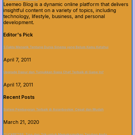
Leemeo Blog is a dynamic online platform that delivers
insightful content on a variety of topics, including
technology, lifestyle, business, and personal
development.
Editor's Pick
5 Fakta Menarik Tentang Dunia Sinema yang Belum Kamu Ketahui
April 7, 2011
Upgrade Dapur dan Tunjukkan Siapa Chef Terbaik di Game Ini!
April 17, 2011
Recent Posts
Sistem Pembayaran Terbaik di Asianbookie: Cepat dan Mudah
March 21, 2020
CLICKBET88: Tips dan Trik untuk Memaksimalkan Taruhan Anda