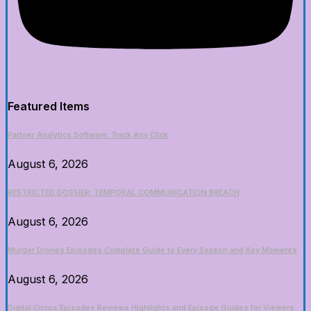
Featured Items
Partner Analytics Software: Track Any Click
August 6, 2026
RESTRICTED DOSSIER: TEMPORAL COMMUNICATION BREACH
August 6, 2026
Murder Drones Episodes Complete Guide to Every Season and Key Moments
August 6, 2026
Digital Circus Episodes Reviews Highlights and Episode Guides for Viewers