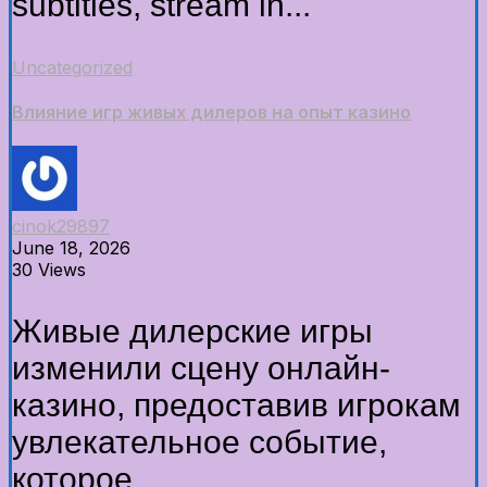
subtitles, stream in...
Uncategorized
Влияние игр живых дилеров на опыт казино
cinok29897
June 18, 2026
30 Views
Живые дилерские игры
изменили сцену онлайн-
казино, предоставив игрокам
увлекательное событие,
которое...