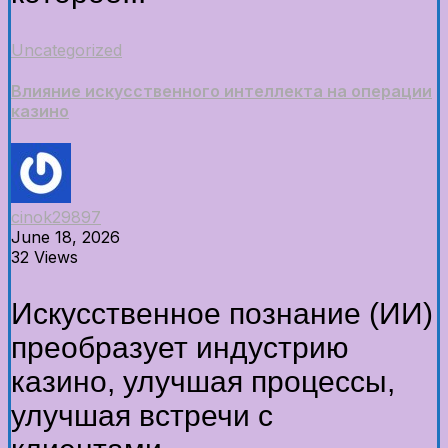
Uncategorized
Влияние искусственного интеллекта на операции
казино
cinok29897
June 18, 2026
32 Views
Искусственное познание (ИИ)
преобразует индустрию
казино, улучшая процессы,
улучшая встречи с