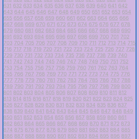
631
632
633
634
635
636
637
638
639
640
641
642
643
644
645
646
647
648
649
650
651
652
653
654
655
656
657
658
659
660
661
662
663
664
665
666
667
668
669
670
671
672
673
674
675
676
677
678
679
680
681
682
683
684
685
686
687
688
689
690
691
692
693
694
695
696
697
698
699
700
701
702
703
704
705
706
707
708
709
710
711
712
713
714
715
716
717
718
719
720
721
722
723
724
725
726
727
728
729
730
731
732
733
734
735
736
737
738
739
740
741
742
743
744
745
746
747
748
749
750
751
752
753
754
755
756
757
758
759
760
761
762
763
764
765
766
767
768
769
770
771
772
773
774
775
776
777
778
779
780
781
782
783
784
785
786
787
788
789
790
791
792
793
794
795
796
797
798
799
800
801
802
803
804
805
806
807
808
809
810
811
812
813
814
815
816
817
818
819
820
821
822
823
824
825
826
827
828
829
830
831
832
833
834
835
836
837
838
839
840
841
842
843
844
845
846
847
848
849
850
851
852
853
854
855
856
857
858
859
860
861
862
863
864
865
866
867
868
869
870
871
872
873
874
875
876
877
878
879
880
881
882
883
884
885
886
887
888
889
890
891
892
893
894
895
896
897