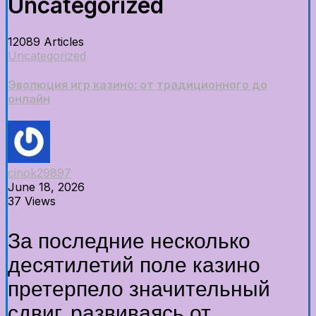
Uncategorized
12089 Articles
Uncategorized
Эволюция игр казино: от традиционного до
онлайн
cinok29897
June 18, 2026
37 Views
За последние несколько
десятилетий поле казино
претерпело значительный
сдвиг, развиваясь от