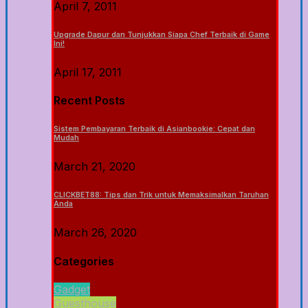
April 7, 2011
Upgrade Dapur dan Tunjukkan Siapa Chef Terbaik di Game
Ini!
April 17, 2011
Recent Posts
Sistem Pembayaran Terbaik di Asianbookie: Cepat dan
Mudah
March 21, 2020
CLICKBET88: Tips dan Trik untuk Memaksimalkan Taruhan
Anda
March 26, 2020
Categories
Gadget
Guesthouse