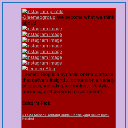
@leemeogroup
We become what we think
about!
Leemeo Blog is a dynamic online platform
that delivers insightful content on a variety
of topics, including technology, lifestyle,
business, and personal development.
Editor's Pick
5 Fakta Menarik Tentang Dunia Sinema yang Belum Kamu
Ketahui