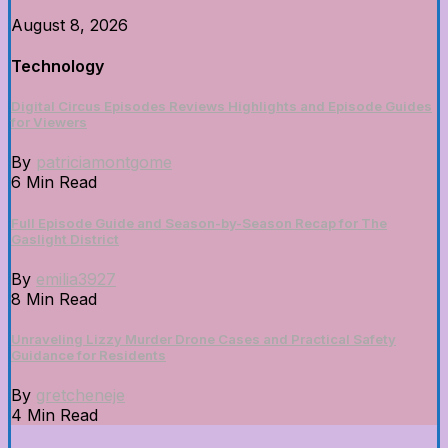
August 8, 2026
Technology
Digital Circus Episodes Reviews Highlights and Episode Guides
for Viewers
By
patriciamontgome
6 Min Read
Full Episode Guide and Season-by-Season Recap for The
Gaslight District
By
emilia3927
8 Min Read
Unraveling Lizzy Murder Drone Cases and Practical Safety
Guidance for Residents
By
gretcheneje
4 Min Read