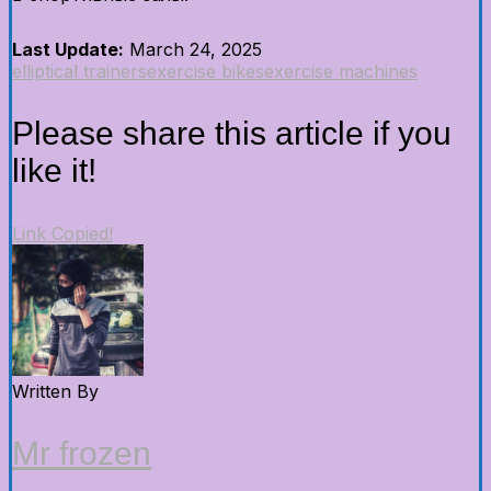
Last Update:
March 24, 2025
elliptical trainers
exercise bikes
exercise machines
Please share this article if you
like it!
Link Copied!
Written By
Mr frozen