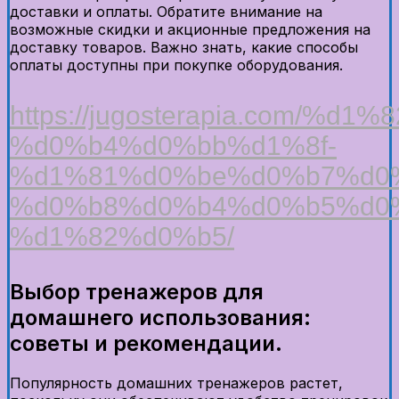
доставки и оплаты. Обратите внимание на
возможные скидки и акционные предложения на
доставку товаров. Важно знать, какие способы
оплаты доступны при покупке оборудования.
https://jugosterapia.com
%d0%b4%d0%bb%d1%8f-
%d1%81%d0%be%d0%b7%d0
%d0%b8%d0%b4%d0%b5%d0
%d1%82%d0%b5/
Выбор тренажеров для
домашнего использования:
советы и рекомендации.
Популярность домашних тренажеров растет,