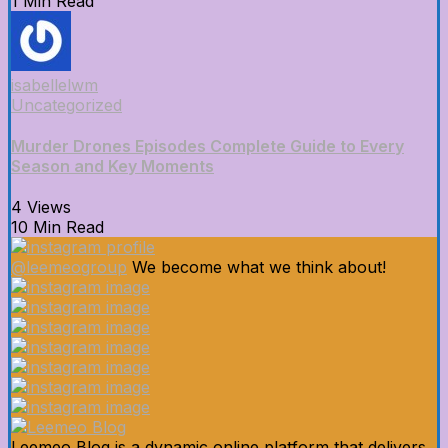
1 Min Read
isabellelwm
Uncategorized
Murder Drones Episodes Complete Guide to Every
Season and Key Moments
4 Views
10 Min Read
@leemeogroup
We become what we think about!
Leemeo Blog is a dynamic online platform that delivers