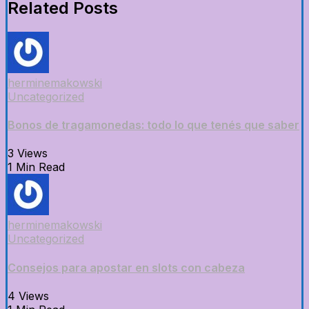
Related Posts
herminemakowski
Uncategorized
Bonos de tragamonedas: todo lo que tenés que saber
3 Views
1 Min Read
herminemakowski
Uncategorized
Consejos para apostar en slots con cabeza
4 Views