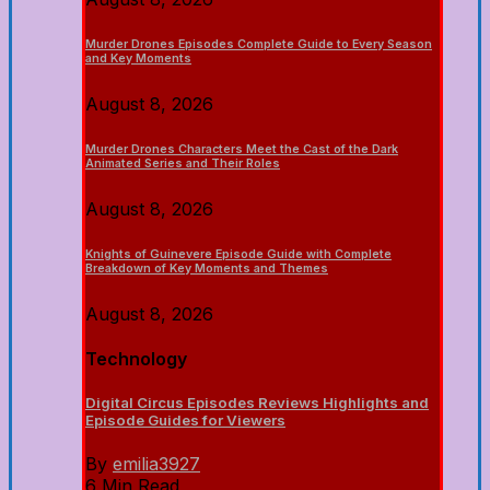
Murder Drones Episodes Complete Guide to Every Season
and Key Moments
August 8, 2026
Murder Drones Characters Meet the Cast of the Dark
Animated Series and Their Roles
August 8, 2026
Knights of Guinevere Episode Guide with Complete
Breakdown of Key Moments and Themes
August 8, 2026
Technology
Digital Circus Episodes Reviews Highlights and
Episode Guides for Viewers
By
emilia3927
6 Min Read