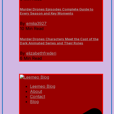
Murder Drones Episodes Complete Guide to
Every Season and Key Moments
By
emilia3927
10 Min Read
Murder Drones Characters Meet the Cast of the
Dark Animated Series and Their Roles
By
elizabethfrederi
6 Min Read
Leemeo Blog
About
Contact
Blog