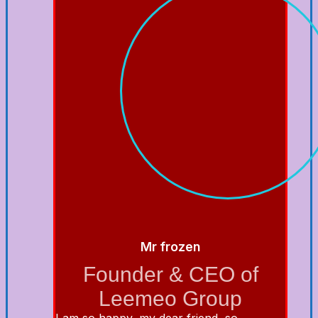
Mr frozen
Founder & CEO of
Leemeo Group
I am so happy, my dear friend, so