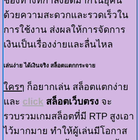
ช่องทางที่กำลังฮิตมากในยุคนี้
ด้วยความสะดวกและรวดเร็วใน
การใช้งาน ส่งผลให้การจัดการ
เงินเป็นเรื่องง่ายและลื่นไหล
เล่นง่าย ได้เงินจริง สล็อตแตกกระจาย
ใครๆ
ก็อยากเล่น สล็อตแตกง่าย
และ
click
สล็อตเว็บตรง
จะ
รวบรวมเกมสล็อตที่มี RTP สูงเอา
ไว้มากมาย ทำให้ผู้เล่นมีโอกาส