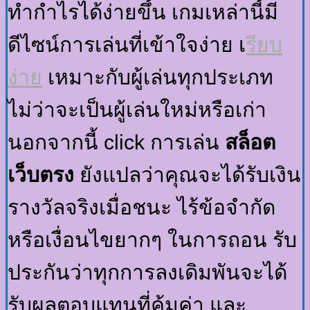
ทำกำไรได้ง่ายขึ้น เกมเหล่านี้มี
ดีไซน์การเล่นที่เข้าใจง่าย เ
รียบ
ง่าย
เหมาะกับผู้เล่นทุกประเภท
ไม่ว่าจะเป็นผู้เล่นใหม่หรือเก่า
นอกจากนี้ click การเล่น
สล็อต
เว็บตรง
ยังแปลว่าคุณจะได้รับเงิน
รางวัลจริงเมื่อชนะ ไร้ข้อจำกัด
หรือเงื่อนไขยากๆ ในการถอน รับ
ประกันว่าทุกการลงเดิมพันจะได้
รับผลตอบแทนที่คุ้มค่า และ