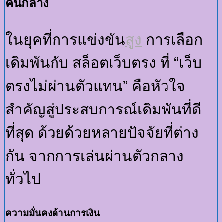
คนกลาง
ในยุคที่การแข่งขัน
สูง
การเลือก
เดิมพันกับ สล็อตเว็บตรง ที่ “เว็บ
ตรงไม่ผ่านตัวแทน” คือหัวใจ
สำคัญสู่ประสบการณ์เดิมพันที่ดี
ที่สุด ด้วยด้วยหลายปัจจัยที่ต่าง
กัน จากการเล่นผ่านตัวกลาง
ทั่วไป
ความมั่นคงด้านการเงิน