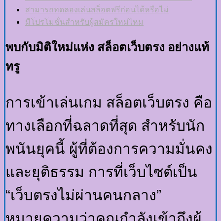
สามารถทดลองเล่นสล็อตฟรีก่อนได้หรือไม่
มีโปรโมชั่นสำหรับผู้สมัครใหม่ไหม
พบกับมิติใหม่แห่ง
สล็อตเว็บตรง
อย่างแท้
ทรู
การเข้าเล่นเกม สล็อตเว็บตรง คือ
ทางเลือกที่ฉลาดที่สุด สำหรับนัก
พนันยุคนี้ ผู้ที่ต้องการความมั่นคง
และยุติธรรม การที่เว็บไซต์เป็น
“เว็บตรงไม่ผ่านคนกลาง”
หมายความว่าคุณกำลังเข้าถึงผู้