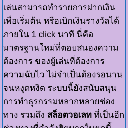
เล่นสามารถทำรายการฝากเงิน
เพื่อเริ่มต้น หรือเบิกเงินรางวัลได้
ภายใน 1 click นาที นี่คือ
มาตรฐานใหม่ที่ตอบสนองความ
ต้องการ ของผู้เล่นที่ต้องการ
ความฉับไว ไม่จำเป็นต้องรอนาน
จนหงุดหงิด ระบบนี้ยังสนับสนุน
การทำธุรกรรมหลากหลายช่อง
ทาง รวมถึง
สล็อตวอเลท
ที่เป็นอีก