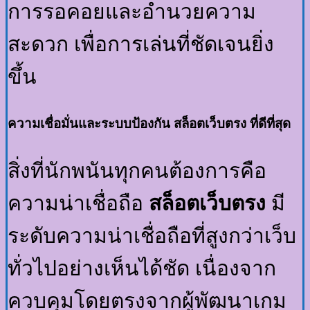
การรอคอยและอำนวยความ
สะดวก เพื่อการเล่นที่ชัดเจนยิ่ง
ขึ้น
ความเชื่อมั่นและระบบป้องกัน
สล็อตเว็บตรง
ที่ดีที่สุด
สิ่งที่นักพนันทุกคนต้องการคือ
ความน่าเชื่อถือ
สล็อตเว็บตรง
มี
ระดับความน่าเชื่อถือที่สูงกว่าเว็บ
ทั่วไปอย่างเห็นได้ชัด เนื่องจาก
ควบคุมโดยตรงจากผู้พัฒนาเกม