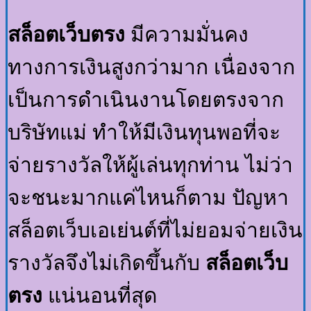
สล็อตเว็บตรง
มีความมั่นคง
ทางการเงินสูงกว่ามาก เนื่องจาก
เป็นการดำเนินงานโดยตรงจาก
บริษัทแม่ ทำให้มีเงินทุนพอที่จะ
จ่ายรางวัลให้ผู้เล่นทุกท่าน ไม่ว่า
จะชนะมากแค่ไหนก็ตาม ปัญหา
สล็อตเว็บเอเย่นต์ที่ไม่ยอมจ่ายเงิน
รางวัลจึงไม่เกิดขึ้นกับ
สล็อตเว็บ
ตรง
แน่นอนที่สุด