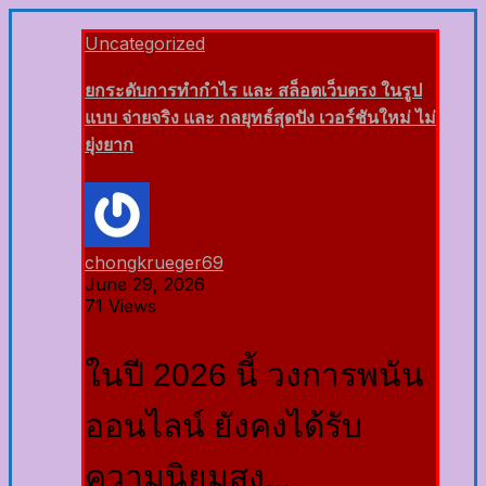
Uncategorized
ยกระดับการทำกำไร และ สล็อตเว็บตรง ในรูป
แบบ จ่ายจริง และ กลยุทธ์สุดปัง เวอร์ชันใหม่ ไม่
ยุ่งยาก
chongkrueger69
June 29, 2026
71 Views
ในปี 2026 นี้ วงการพนัน
ออนไลน์ ยังคงได้รับ
ความนิยมสูง...