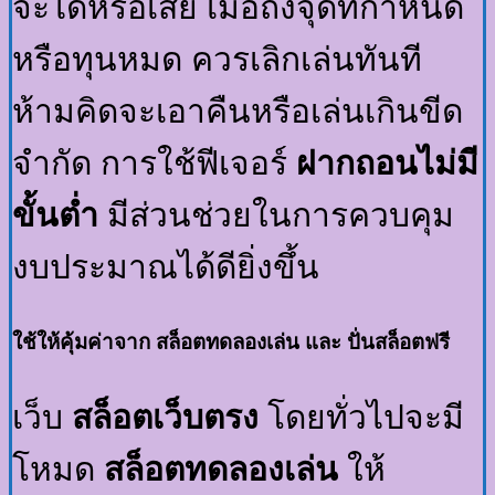
จะได้หรือเสีย เมื่อถึงจุดที่กำหนด
หรือทุนหมด ควรเลิกเล่นทันที
ห้ามคิดจะเอาคืนหรือเล่นเกินขีด
จำกัด การใช้ฟีเจอร์
ฝากถอนไม่มี
ขั้นต่ำ
มีส่วนช่วยในการควบคุม
งบประมาณได้ดียิ่งขึ้น
ใช้ให้คุ้มค่าจาก สล็อตทดลองเล่น และ ปั่นสล็อตฟรี
เว็บ
สล็อตเว็บตรง
โดยทั่วไปจะมี
โหมด
สล็อตทดลองเล่น
ให้