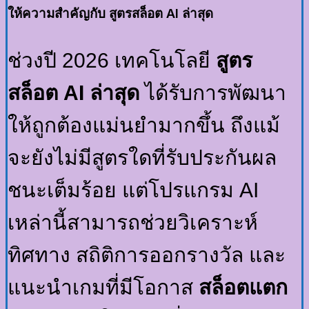
ให้ความสำคัญกับ สูตรสล็อต AI ล่าสุด
ช่วงปี 2026 เทคโนโลยี
สูตร
สล็อต AI ล่าสุด
ได้รับการพัฒนา
ให้ถูกต้องแม่นยำมากขึ้น ถึงแม้
จะยังไม่มีสูตรใดที่รับประกันผล
ชนะเต็มร้อย แต่โปรแกรม AI
เหล่านี้สามารถช่วยวิเคราะห์
ทิศทาง สถิติการออกรางวัล และ
แนะนำเกมที่มีโอกาส
สล็อตแตก