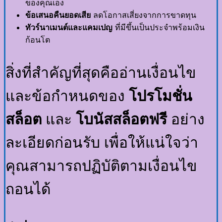
ของคุณเอง
ข้อเสนอคืนยอดเสีย
ลดโอกาสเสี่ยงจากการขาดทุน
ทัวร์นาเมนต์และแคมเปญ
ที่มีขึ้นเป็นประจำพร้อมเงิน
ก้อนโต
สิ่งที่สำคัญที่สุดคืออ่านเงื่อนไข
และข้อกำหนดของ
โปรโมชั่น
สล็อต
และ
โบนัสสล็อตฟรี
อย่าง
ละเอียดก่อนรับ เพื่อให้แน่ใจว่า
คุณสามารถปฏิบัติตามเงื่อนไข
ถอนได้