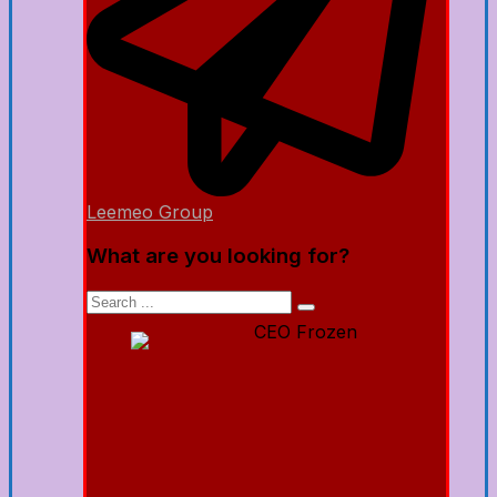
Leemeo Group
What are you looking for?