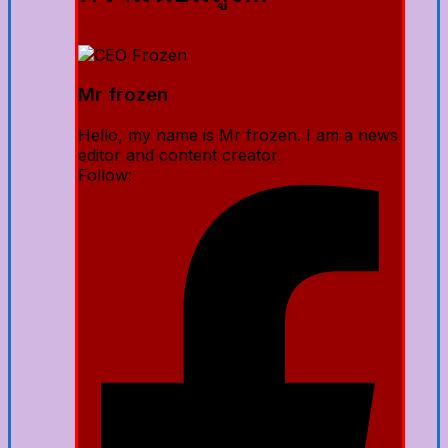
Mr frozen
Hello, my name is Mr frozen. I am a news
editor and content creator.
Follow: