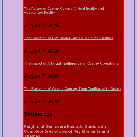
The Future of Casino Gaming: Virtual Reality and
Augmented Reality
August 7, 2026
The Evolution of Live Dealer Games in Online Casinos
August 7, 2026
The Impact of Artificial Intelligence on Casino Operations
August 7, 2026
The Evolution of Casino Gaming: From Traditional to Online
August 7, 2026
Technology
Knights of Guinevere Episode Guide with
Complete Breakdown of Key Moments and
Themes