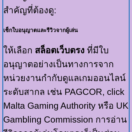
สำคัญที่ต้องดู:
เช็กใบอนุญาตและรีวิวจากผู้เล่น
ให้เลือก
สล็อตเว็บตรง
ที่มีใบ
อนุญาตอย่างเป็นทางการจาก
หน่วยงานกำกับดูแลเกมออนไลน์
ระดับสากล เช่น PAGCOR, click
Malta Gaming Authority หรือ UK
Gambling Commission การอ่าน