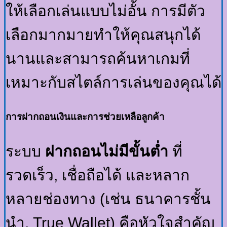
ให้เลือกเล่นแบบไม่อั้น การมีตัว
เลือกมากมายทำให้คุณสนุกได้
นานและสามารถค้นหาเกมที่
เหมาะกับสไตล์การเล่นของคุณได้
การฝากถอนเงินและการช่วยเหลือลูกค้า
ระบบ
ฝากถอนไม่มีขั้นต่ำ
ที่
รวดเร็ว, เชื่อถือได้ และหลาก
หลายช่องทาง (เช่น ธนาคารชั้น
นำ, True Wallet) คือหัวใจสำคัญ