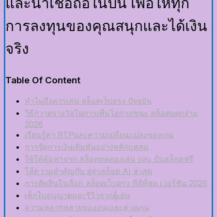
และน่าเชื่อถือในปีนี้ เพื่อให้ทุก
การลงทุนของคุณสนุกและได้เงิน
จริง
Table Of Content
ทำไมถึงควรเล่น สล็อตเว็บตรง ปัจจุบัน
วิธีกวาดรางวัลในการเพิ่มโอกาสชนะ สล็อตแตกง่าย
2026
เรียนรู้ค่า RTPและความเปลี่ยนแปลงของเกม
การจัดการเงินเดิมพันอย่างหลักแหลม
ใช้ให้คุ้มค่าจาก สล็อตทดลองเล่น และ ปั่นสล็อตฟรี
ให้ความสำคัญกับ สูตรสล็อต AI ล่าสุด
การตัดสินใจเลือก สล็อตเว็บตรง ที่ดีที่สุด เวอร์ชัน 2026
เช็กใบอนุญาตและรีวิวจากผู้เล่น
ความหลากหลายของเกมและค่ายเกม