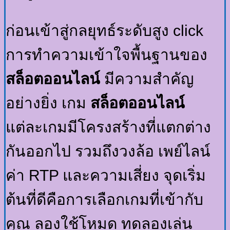
ก่อนเข้าสู่กลยุทธ์ระดับสูง click
การทำความเข้าใจพื้นฐานของ
สล็อตออนไลน์
มีความสำคัญ
อย่างยิ่ง เกม
สล็อตออนไลน์
แต่ละเกมมีโครงสร้างที่แตกต่าง
กันออกไป รวมถึงวงล้อ เพย์ไลน์
ค่า RTP และความเสี่ยง จุดเริ่ม
ต้นที่ดีคือการเลือกเกมที่เข้ากับ
คุณ ลองใช้โหมด ทดลองเล่น