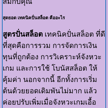
สมกับคุณ
สุดยอด เทคนิคปั่นสล็อต คืออะไร
สูตรปั่นสล็อต
เทคนิคปั่นสล็อต ที่ดี
ที่สุดคือการรวม การจัดการเงิน
ทุนที่ถูกต้อง การวิเคราะห์จังหวะ
เกม และการใช้ โบนัสสล็อต ให้
คุ้มค่า นอกจากนี้ อีกทั้งการเริ่ม
ต้นด้วยยอดเดิมพันไม่มาก แล้ว
ค่อยปรับเพิ่มเมื่อจังหวะเกมเอื้อ