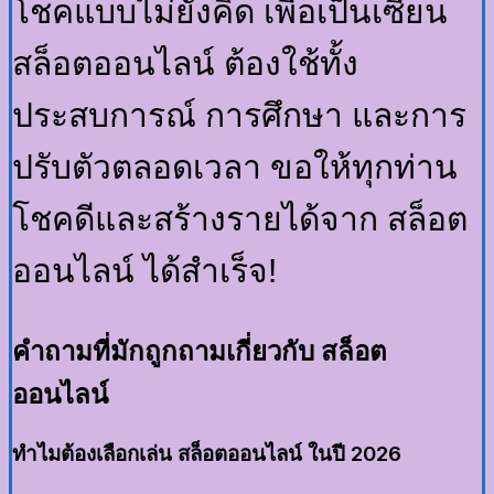
โชคแบบไม่ยั้งคิด เพื่อเป็นเซียน
สล็อตออนไลน์ ต้องใช้ทั้ง
ประสบการณ์ การศึกษา และการ
ปรับตัวตลอดเวลา ขอให้ทุกท่าน
โชคดีและสร้างรายได้จาก สล็อต
ออนไลน์ ได้สำเร็จ!
คำถามที่มักถูกถามเกี่ยวกับ สล็อต
ออนไลน์
ทำไมต้องเลือกเล่น สล็อตออนไลน์ ในปี 2026