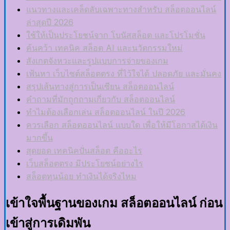
แนวทางและเคล็ดลับเฉพาะทางสำหรับ สล็อตออนไลน์
ล่าสุดปี 2026
ใช้ให้เป็นประโยชน์จาก โบนัสสล็อต และโปรโมชั่น
ค้นคว้า เทคนิค สล็อต AI และนวัตกรรมใหม่
สังเกตจังหวะและรูปแบบการจ่ายของเกม
เฟ้นหา เว็บไซต์สล็อตตรง ที่ไว้ใจได้ ปลอดภัย และมั่นคง
สรุปเส้นทางสู่การเป็นเซียน สล็อตออนไลน์
คำถามที่มักถูกถามเกี่ยวกับ สล็อตออนไลน์
ทำไมต้องเลือกเล่น สล็อตออนไลน์ ในปี 2026
ควรเลือก สล็อตออนไลน์ แบบใด เพื่อให้มีโอกาสได้เงิน
มากขึ้น
สุดยอด เทคนิคปั่นสล็อต คืออะไร
เว็บสล็อตตรง มีประโยชน์อย่างไร
สล็อตทุนน้อย ทำเงินได้จริงไหม
เข้าใจพื้นฐานของเกม
สล็อตออนไลน์
ก่อน
เข้าสู่การเดิมพัน