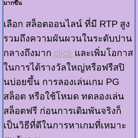
มากขึ้น
เลือก สล็อตออนไลน์ ที่มี RTP สูง
รวมถึงความผันผวนในระดับปาน
กลางถึงมาก
click
และเพิ่มโอกาส
ในการได้รางวัลใหญ่หรือฟรีสปิ
นบ่อยขึ้น การลองเล่นเกม PG
สล็อต หรือใช้โหมด ทดลองเล่น
สล็อตฟรี ก่อนการเดิมพันจริงก็
เป็นวิธีที่ดีในการหาเกมที่เหมาะ