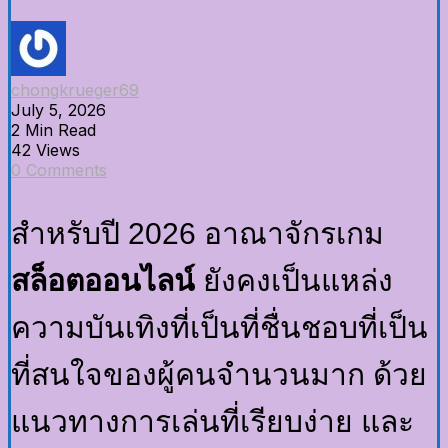
chongkrueger69
July 5, 2026
2 Min Read
42 Views
0 Comments
สำหรับปี 2026 อาณาจักรเกม
สล็อตออนไลน์
ยังคงเป็นแหล่ง
ความบันเทิงที่เป็นที่ชื่นชอบที่เป็น
ที่สนใจของผู้คนจำนวนมาก ด้วย
แนวทางการเล่นที่เรียบง่าย และ