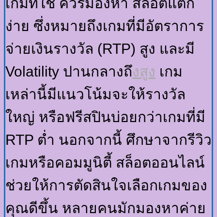
เกมที่ใช่ ควรมองหา สล็อตแตก
ง่าย ซึ่งหมายถึงเกมที่มีอัตราการ
จ่ายเงินรางวัล (RTP) สูง และมี
Volatility ปานกลางถ
ึงสูง
เกม
เหล่านี้มีแนวโน้มจะให้รางวัล
ใหญ่ หรือฟรีสปินบ่อยกว่าเกมที่มี
RTP ต่ำ นอกจากนี้ ศึกษาจากรีวิว
เกมหรือคอมมูนิตี้ สล็อตออนไลน์
ช่วยให้การตัดสินใจเลือกเกมของ
คุณดีขึ้น หลายคนมักมองหาค่าย