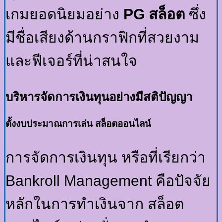
เกมยอดนิยมอย่าง
PG สล็อต
ซึ่ง
มีชื่อเสียงด้านกราฟิกที่สวยงาม
และฟีเจอร์ที่น่าสนใจ
บริหารจัดการเงินทุนอย่างมีสติปัญญา
ตั้งงบประมาณการเล่น สล็อตออนไลน์
การจัดการเงินทุน หรือที่เรียกว่า
Bankroll Management คือปัจจัย
หลักในการทำเงินจาก สล็อต