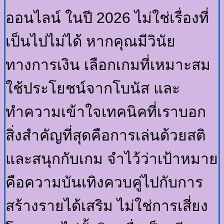
ออนไลน์ ในปี 2026 ไม่ใช่เรื่องที่
เป็นไปไม่ได้ หากคุณมีวินัย
ทางการเงิน เลือกเกมที่เหมาะสม
ใช้ประโยชน์จากโบนัส และ
ทำความเข้าใจเทคนิคที่เราบอก
สิ่งสำคัญที่สุดคือการเล่นด้วยสติ
และสนุกกับเกม จำไว้ว่าเป้าหมาย
คือความบันเทิงควบคู่ไปกับการ
สร้างรายได้เสริม ไม่ใช่การเสี่ยง