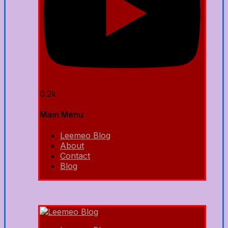
0.2k
Main Menu
Leemeo Blog
About
Contact
Blog