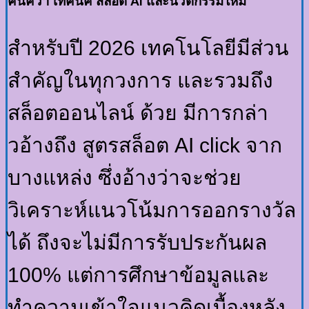
ค้นคว้า เทคนิค สล็อต AI และนวัตกรรมใหม่
สำหรับปี 2026 เทคโนโลยีมีส่วน
สำคัญในทุกวงการ และรวมถึง
สล็อตออนไลน์ ด้วย มีการกล่า
วอ้างถึง สูตรสล็อต AI click จาก
บางแหล่ง ซึ่งอ้างว่าจะช่วย
วิเคราะห์แนวโน้มการออกรางวัล
ได้ ถึงจะไม่มีการรับประกันผล
100% แต่การศึกษาข้อมูลและ
ทำความเข้าใจแนวคิดเบื้องหลัง