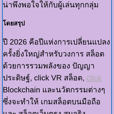
น่าพึงพอใจให้กับผู้เล่นทุกกลุ่ม
โดยสรุป
ปี 2026 คือปีแห่งการเปลี่ยนแปลง
ครั้งยิ่งใหญ่สำหรับวงการ สล็อต
ด้วยการรวมพลังของ ปัญญา
ประดิษฐ์, click VR สล็อต,
click
Blockchain และนวัตกรรมต่างๆ
ซึ่งจะทำให้ เกมสล็อตบนมือถือ
และ สล็อตเว็บตรง สมจริง