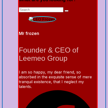
Mr frozen
Founder & CEO of
Leemeo Group
I am so happy, my dear friend, so
absorbed in the exquisite sense of mere
tranquil existence, that I neglect my
talents.