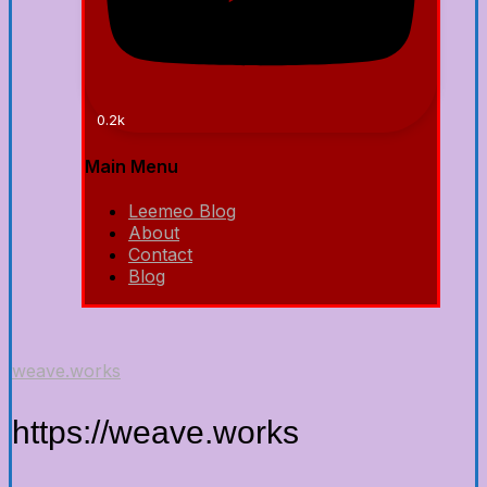
0.2k
Main Menu
Leemeo Blog
About
Contact
Blog
weave.works
https://weave.works