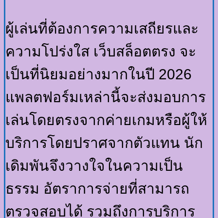
ผู้เล่นที่ต้องการความเสถียรและ
ความโปร่งใส เว็บสล็อตตรง จะ
เป็นที่นิยมอย่างมากในปี 2026
แพลตฟอร์มเหล่านี้จะส่งมอบการ
เล่นโดยตรงจากค่ายเกมหรือผู้ให้
บริการโดยปราศจากตัวแทน นัก
เดิมพันจึงวางใจในความเป็น
ธรรม อัตราการจ่ายที่สามารถ
ตรวจสอบได้ รวมถึงการบริการ