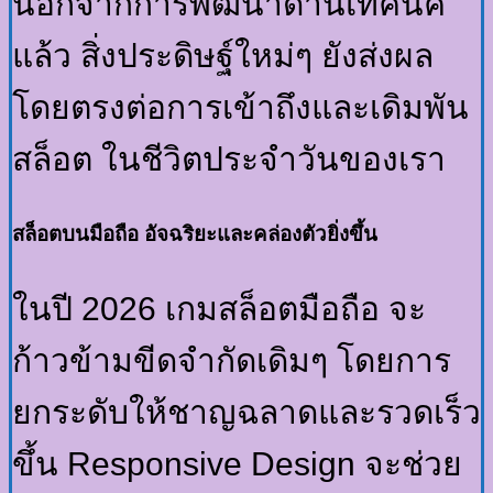
นอกจากการพัฒนาด้านเทคนิค
แล้ว สิ่งประดิษฐ์ใหม่ๆ ยังส่งผล
โดยตรงต่อการเข้าถึงและเดิมพัน
สล็อต ในชีวิตประจำวันของเรา
สล็อตบนมือถือ อัจฉริยะและคล่องตัวยิ่งขึ้น
ในปี 2026 เกมสล็อตมือถือ จะ
ก้าวข้ามขีดจำกัดเดิมๆ โดยการ
ยกระดับให้ชาญฉลาดและรวดเร็ว
ขึ้น Responsive Design จะช่วย