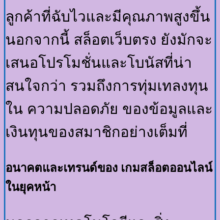
ลูกค้าที่ฉับไวและมีคุณภาพสูงขึ้น
นอกจากนี้ สล็อตเว็บตรง ยังมักจะ
เสนอโปรโมชั่นและโบนัสที่น่า
สนใจกว่า รวมถึงการทุ่มเทลงทุน
ใน ความปลอดภัย ของข้อมูลและ
เงินทุนของสมาชิกอย่างเต็มที่
อนาคตและเทรนด์ของ เกมสล็อตออนไลน์
ในยุคหน้า