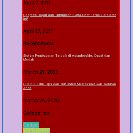
April 7, 2011
Upgrade Dapur dan Tunjukkan Siapa Chef Terbaik di Game
Ini!
April 17, 2011
Recent Posts
Sistem Pembayaran Terbaik di Asianbookie: Cepat dan
Mudah
March 21, 2020
CLICKBET88: Tips dan Trik untuk Memaksimalkan Taruhan
Anda
March 26, 2020
Categories
Gadget
Guesthouse