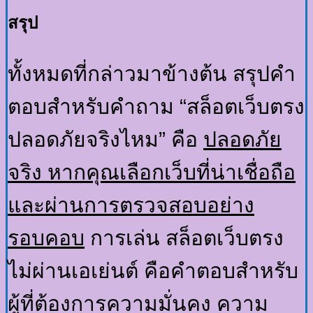
สรุป
ทั้งหมดที่กล่าวมาข้างต้น สรุปคำ
ตอบสำหรับคำถาม “สล็อตเว็บตรง
ปลอดภัยจริงไหม” คือ
ปลอดภัย
จริง หากคุณเลือกเว็บที่น่าเชื่อถือ
และผ่านการตรวจสอบอย่าง
รอบคอบ
การเล่น สล็อตเว็บตรง
ไม่ผ่านเอเย่นต์ คือคำตอบสำหรับ
ผู้ที่ต้องการความมั่นคง ความ