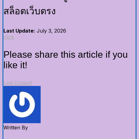
สล็อตเว็บตรง
Last Update:
July 3, 2026
click
Please share this article if you
like it!
Link Copied!
Written By