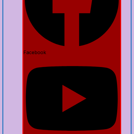
Facebook