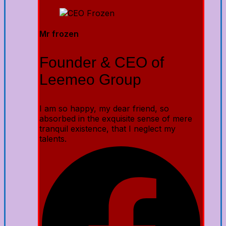
Mr frozen
Founder & CEO of
Leemeo Group
I am so happy, my dear friend, so
absorbed in the exquisite sense of mere
tranquil existence, that I neglect my
talents.