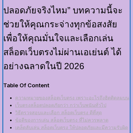
ปลอดภัยจริงไหม” บทความนี้จะ
ช่วยให้คุณกระจ่างทุกข้อสงสัย
เพื่อให้คุณมั่นใจและเลือกเล่น
สล็อตเว็บตรงไม่ผ่านเอเย่นต์ ได้
อย่างฉลาดในปี 2026
Table Of Content
ความหมายของสล็อตเว็บตรง เพราะอะไรถึงฮิตติดลมบน
เว็บตรงสล็อตปลอดภัยกว่า กว่าเว็บพนันทั่วไป
วิธีตรวจสอบและเลือก สล็อตเว็บตรง ดีที่สุด
ข้อดีของการเล่น สล็อตเว็บตรง ที่ไม่ควรพลาด
เคล็ดลับเล่น สล็อตเว็บตรง ให้ปลอดภัยและมีความรับผิด