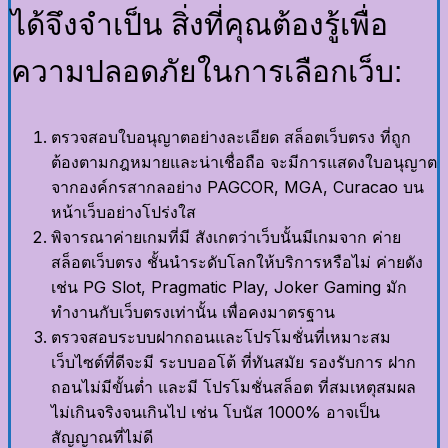
ได้จึงจำเป็น สิ่งที่คุณต้องรู้เพื่อ
ความปลอดภัยในการเลือกเว็บ:
ตรวจสอบใบอนุญาตอย่างละเอียด สล็อตเว็บตรง ที่ถูก
ต้องตามกฎหมายและน่าเชื่อถือ จะมีการแสดงใบอนุญาต
จากองค์กรสากลอย่าง PAGCOR, MGA, Curacao บน
หน้าเว็บอย่างโปร่งใส
พิจารณาค่ายเกมที่มี สังเกตว่าเว็บนั้นมีเกมจาก ค่าย
สล็อตเว็บตรง ชั้นนำระดับโลกให้บริการหรือไม่ ค่ายดัง
เช่น PG Slot, Pragmatic Play, Joker Gaming มัก
ทำงานกับเว็บตรงเท่านั้น เพื่อคงมาตรฐาน
ตรวจสอบระบบฝากถอนและโปรโมชั่นที่เหมาะสม
เว็บไซต์ที่ดีจะมี ระบบออโต้ ที่ทันสมัย รองรับการ ฝาก
ถอนไม่มีขั้นต่ำ และมี โปรโมชั่นสล็อต ที่สมเหตุสมผล
ไม่เกินจริงจนเกินไป เช่น โบนัส 1000% อาจเป็น
สัญญาณที่ไม่ดี