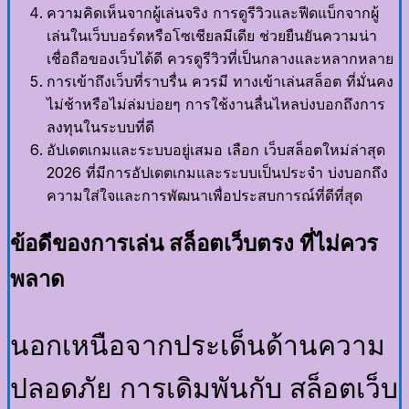
ความคิดเห็นจากผู้เล่นจริง การดูรีวิวและฟีดแบ็กจากผู้
เล่นในเว็บบอร์ดหรือโซเชียลมีเดีย ช่วยยืนยันความน่า
เชื่อถือของเว็บได้ดี ควรดูรีวิวที่เป็นกลางและหลากหลาย
การเข้าถึงเว็บที่ราบรื่น ควรมี ทางเข้าเล่นสล็อต ที่มั่นคง
ไม่ช้าหรือไม่ล่มบ่อยๆ การใช้งานลื่นไหลบ่งบอกถึงการ
ลงทุนในระบบที่ดี
อัปเดตเกมและระบบอยู่เสมอ เลือก เว็บสล็อตใหม่ล่าสุด
2026 ที่มีการอัปเดตเกมและระบบเป็นประจำ บ่งบอกถึง
ความใส่ใจและการพัฒนาเพื่อประสบการณ์ที่ดีที่สุด
ข้อดีของการเล่น สล็อตเว็บตรง ที่ไม่ควร
พลาด
นอกเหนือจากประเด็นด้านความ
ปลอดภัย การเดิมพันกับ สล็อตเว็บ