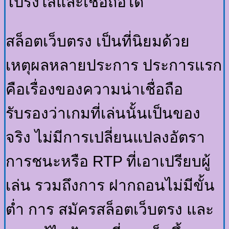
โปร่งใสและเชื่อถือได้
สล็อตเว็บตรง เป็นที่นิยมด้วย
เหตุผลหลายประการ ประการแรก
คือเรื่องของความน่าเชื่อถือ
รับรองว่าเกมที่เล่นนั้นเป็นของ
จริง ไม่มีการเปลี่ยนแปลงอัตรา
การชนะหรือ RTP ที่เอาเปรียบผู้
เล่น รวมถึงการ ฝากถอนไม่มีขั้น
ต่ำ การ สมัครสล็อตเว็บตรง และ