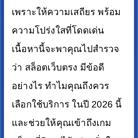
เพราะให้ความเสถียร พร้อม
ความโปร่งใสที่โดดเด่น
เนื้อหานี้จะพาคุณไปสำรวจ
ว่า สล็อตเว็บตรง มีข้อดี
อย่างไร ทำไมคุณถึงควร
เลือกใช้บริการ ในปี 2026 นี้
และช่วยให้คุณเข้าถึงเกม