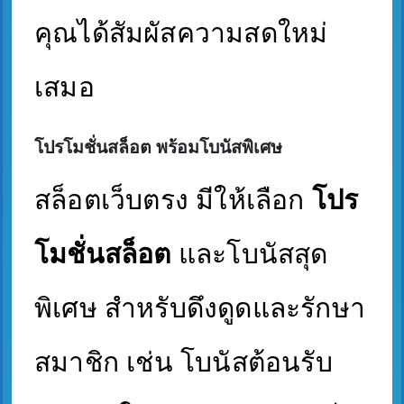
คุณได้สัมผัสความสดใหม่
เสมอ
โปรโมชั่นสล็อต พร้อมโบนัสพิเศษ
สล็อตเว็บตรง มีให้เลือก
โปร
โมชั่นสล็อต
และโบนัสสุด
พิเศษ สำหรับดึงดูดและรักษา
สมาชิก เช่น โบนัสต้อนรับ