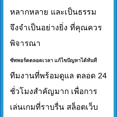
หลากหลาย และเป็นธรรม
จึงจำเป็นอย่างยิ่ง ที่คุณควร
พิจารณา
ซัพพอร์ตตลอดเวลา แก้ไขปัญหาได้ทันที
ทีมงานที่พร้อมดูแล ตลอด 24
ชั่วโมงสำคัญมาก เพื่อการ
เล่นเกมที่ราบรื่น สล็อตเว็บ