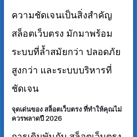
ความชัดเจนเป็นสิ่งสำคัญ
สล็อตเว็บตรง มักมาพร้อม
ระบบที่ล้ำสมัยกว่า ปลอดภัย
สูงกว่า และระบบบริหารที่
ชัดเจน
จุดเด่นของ สล็อตเว็บตรง ที่ทำให้คุณไม่
ควรพลาดปี 2026
การเดิมพันกับ สล็อตเว็บตรง