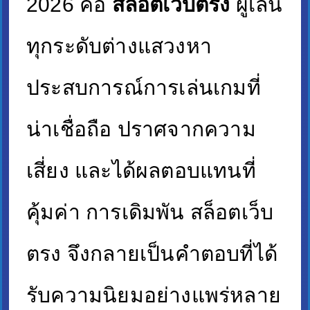
2026 คือ
สล็อตเว็บตรง
ผู้เล่น
ทุกระดับต่างแสวงหา
ประสบการณ์การเล่นเกมที่
น่าเชื่อถือ ปราศจากความ
เสี่ยง และได้ผลตอบแทนที่
คุ้มค่า การเดิมพัน สล็อตเว็บ
ตรง จึงกลายเป็นคำตอบที่ได้
รับความนิยมอย่างแพร่หลาย