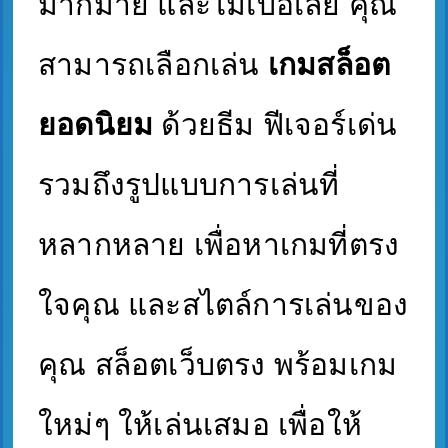
มากมาย และไม่เบื่อเลย คุณ
สามารถเลือกเล่น
เกมสล็อต
ยอดนิยม
ด้วยธีม ฟีเจอร์เด่น
รวมถึงรูปแบบการเล่นที่
หลากหลาย เพื่อหาเกมที่ตรง
ใจคุณ และสไตล์การเล่นของ
คุณ สล็อตเว็บตรง พร้อมเกม
ใหม่ๆ ให้เล่นเสมอ เพื่อให้