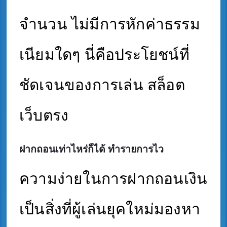
จำนวน ไม่มีการหักค่าธรรม
เนียมใดๆ นี่คือประโยชน์ที่
ชัดเจนของการเล่น สล็อต
เว็บตรง
ฝากถอนเท่าไหร่ก็ได้ ทำรายการไว
ความง่ายในการฝากถอนเงิน
เป็นสิ่งที่ผู้เล่นยุคใหม่มองหา