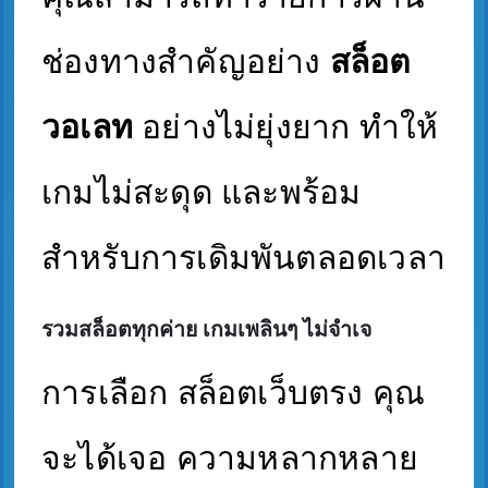
ช่องทางสำคัญอย่าง
สล็อต
วอเลท
อย่างไม่ยุ่งยาก ทำให้
เกมไม่สะดุด และพร้อม
สำหรับการเดิมพันตลอดเวลา
รวมสล็อตทุกค่าย เกมเพลินๆ ไม่จำเจ
การเลือก สล็อตเว็บตรง คุณ
จะได้เจอ ความหลากหลาย