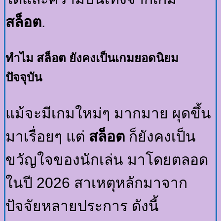
สล็อต
.
ทำไม สล็อต ยังคงเป็นเกมยอดนิยม
ปัจจุบัน
แม้จะมีเกมใหม่ๆ มากมาย ผุดขึ้น
มาเรื่อยๆ แต่
สล็อต
ก็ยังคงเป็น
ขวัญใจของนักเล่น มาโดยตลอด
ในปี 2026 สาเหตุหลักมาจาก
ปัจจัยหลายประการ ดังนี้