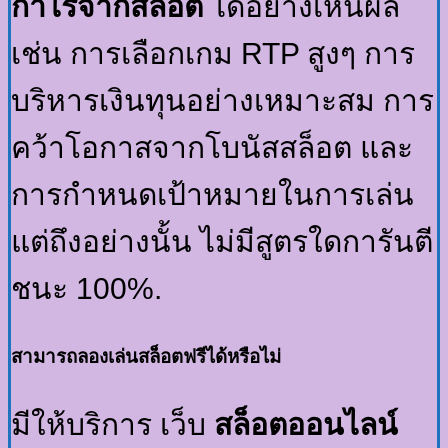
กำไรจากสล็อต
ได้อย่างเห็นผล
เช่น การเลือกเกม RTP สูงๆ การ
บริหารเงินทุนอย่างเหมาะสม การ
คว้าโอกาสจากโบนัสสล็อต และ
การกำหนดเป้าหมายในการเล่น
แต่ถึงอย่างนั้น ไม่มีสูตรใดการันตี
ชนะ 100%.
สามารถลองเล่นสล็อตฟรีได้หรือไม่
มีให้บริการ เว็บ
สล็อตออนไลน์