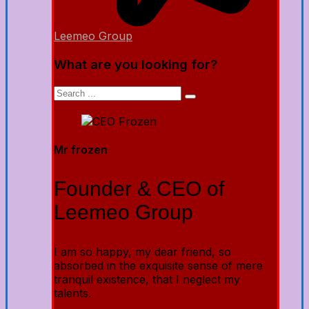
Leemeo Group
What are you looking for?
Mr frozen
Founder & CEO of
Leemeo Group
I am so happy, my dear friend, so
absorbed in the exquisite sense of mere
tranquil existence, that I neglect my
talents.