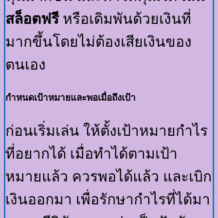
สล็อตฟรี
หรือเดิมพันด้วยเงินที่
มากขึ้นโดยไม่ต้องเสียเงินของ
ตนเอง
กำหนดเป้าหมายและพอเมื่อถึงเป้า
ก่อนเริ่มเล่น ให้ตั้งเป้าหมายกำไร
ที่อยากได้ เมื่อทำได้ตามเป้า
หมายแล้ว ควรพอได้แล้ว และเบิก
เงินออกมา เพื่อรักษากำไรที่ได้มา