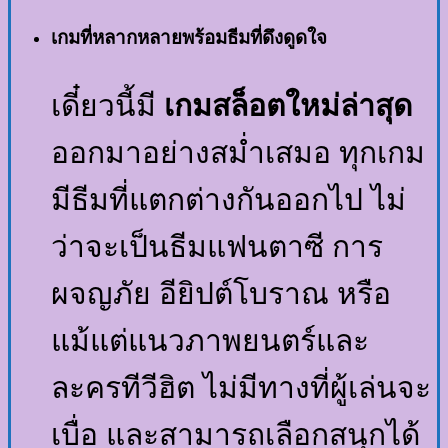
เกมที่หลากหลายพร้อมธีมที่ดึงดูดใจ
เดี๋ยวนี้มี
เกมสล็อตใหม่ล่าสุด
ออกมาอย่างสม่ำเสมอ ทุกเกม
มีธีมที่แตกต่างกันออกไป ไม่
ว่าจะเป็นธีมแฟนตาซี การ
ผจญภัย อียิปต์โบราณ หรือ
แม้แต่แนวภาพยนตร์และ
ละครทีวีฮิต ไม่มีทางที่ผู้เล่นจะ
เบื่อ และสามารถเลือกสนุกได้