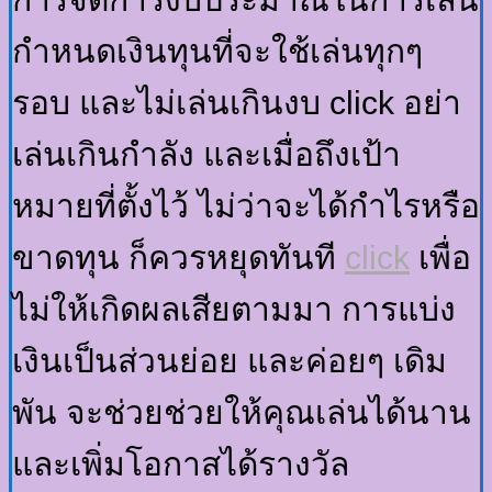
กำหนดเงินทุนที่จะใช้เล่นทุกๆ
รอบ และไม่เล่นเกินงบ click อย่า
เล่นเกินกำลัง และเมื่อถึงเป้า
หมายที่ตั้งไว้ ไม่ว่าจะได้กำไรหรือ
ขาดทุน ก็ควรหยุดทันที
click
เพื่อ
ไม่ให้เกิดผลเสียตามมา การแบ่ง
เงินเป็นส่วนย่อย และค่อยๆ เดิม
พัน จะช่วยช่วยให้คุณเล่นได้นาน
และเพิ่มโอกาสได้รางวัล