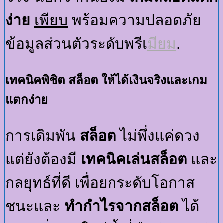
ง่าย
เพียบ
พร้อมความปลอดภัย
ข้อมูลส่วนตัวระดับพรีเ
มียม
.
เทคนิคพิชิต สล็อต ให้ได้เงินจริงและเกม
แตกง่าย
การเดิมพัน
สล็อต
ไม่พึ่งแค่ดวง
แต่ยังต้องมี
เทคนิคเล่นสล็อต
และ
กลยุทธ์ที่ดี เพื่อยกระดับโอกาส
ชนะและ
ทำกำไรจากสล็อต
ได้