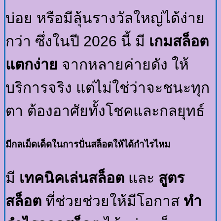
บ่อย หรือมีลุ้นรางวัลใหญ่ได้ง่าย
กว่า ซึ่งในปี 2026 นี้ มี
เกมสล็อต
แตกง่าย
จากหลายค่ายดัง ให้
บริการจริง แต่ไม่ใช่ว่าจะชนะทุก
ตา ต้องอาศัยทั้งโชคและกลยุทธ์
มีกลเม็ดเด็ดในการปั่นสล็อตให้ได้กำไรไหม
มี
เทคนิคเล่นสล็อต
และ
สูตร
สล็อต
ที่ช่วยช่วยให้มีโอกาส
ทำ