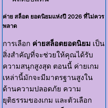
ค่าย สล็อต ยอดนิยมแห่งปี 2026 ที่ไม่ควร
พลาด
การเลือก
ค่ายสล็อตยอดนิยม
เป็น
สิ่งสำคัญที่จะช่วยให้คุณได้รับ
ความสนุกสูงสุด ตอนนี้ ค่ายเกม
เหล่านี้มักจะมีมาตรฐานสูงใน
ด้านความปลอดภัย ความ
ยุติธรรมของเกม และตัวเลือก