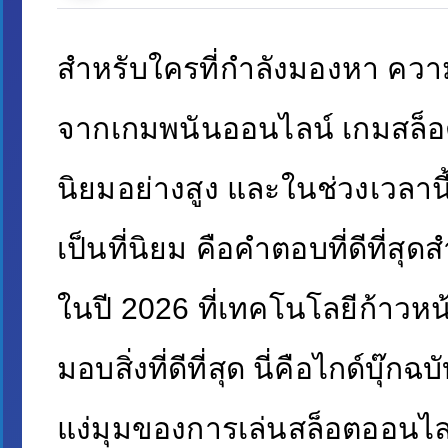
สำหรับใครที่กำลังมองหา คว
จากเกมพนันออนไลน์ เกมสล็อตเ
นิยมอย่างสูง และในช่วงเวลานี
เป็นที่นิยม คือคำตอบที่ดีที่ส
ในปี 2026 ที่เทคโนโลยีก้าวหน้
มอบสิ่งที่ดีที่สุด นี่คือไกด์บุ
แง่มุมของการเล่นสล็อตออนไล