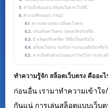
ทำไมถึงต้องเล่น สล็อตเว็บตรง ในปีนี้
คำถามที่พบบ่อย (FAQ)
ความหมายของ สล็อตเว็บตรง
เล่นสล็อตเว็บตรง ปลอดภัยจริงหรือ
มี สล็อตฟรีเครดิต ให้มือใหม่หรือไม่
สล็อตเว็บตรง รองรับการเล่นบนมือถือหรือไม
ควรเริ่มต้นด้วยเงินทุนเท่าไหร่ในการเล่น ส
ทำความรู้จัก สล็อตเว็บตรง คืออะไร
ก่อนอื่น เรามาทำความเข้าใจก
กันแน่ การเล่นสล็อตแบบเว็บตรง