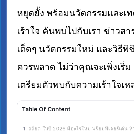
หยุดยั้ง พร้อมนวัตกรรมและเทค
เร้าใจ ค้นพบไปกับเรา ข่าวส
เด็ดๆ นวัตกรรมใหม่ และวิธีพิชิ
ควรพลาด ไม่ว่าคุณจะเพิ่งเริ่ม 
เตรียมตัวพบกับความเร้าใจเหล่า
Table Of Content
สล็อต ในปี 2026 มีอะไรใหม่ พร้อมฟีเจอร์เด่น 