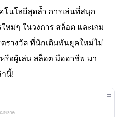
โนโลยีสุดล้ำ การเล่นที่สนุก
ารใหม่ๆ ในวงการ สล็อต และเกม
ตรางวัล ที่นักเดิมพันยุคใหม่ไม่
หรือผู้เล่น สล็อต มืออาชีพ มา
นี้!
ห้ามพลาด