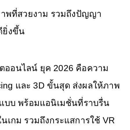
กภาพที่สวยงาม รวมถึงปัญญา
ิ่งขึ้น
็อตออนไลน์ ยุค 2026 คือความ
ng และ 3D ขั้นสุด ส่งผลให้ภาพ
แบบ พร้อมแอนิเมชั่นที่ราบรื่น
งในเกม รวมถึงกระแสการใช้ VR