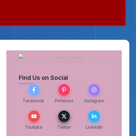
Find Us on Social
Facebook
Pinterest
Instagram
Youtube
Twitter
LinkedIn