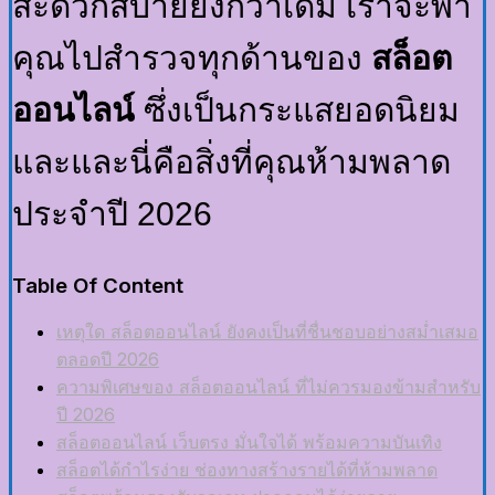
สะดวกสบายยิ่งกว่าเดิม เราจะพา
คุณไปสำรวจทุกด้านของ
สล็อต
ออนไลน์
ซึ่งเป็นกระแสยอดนิยม
และและนี่คือสิ่งที่คุณห้ามพลาด
ประจำปี 2026
Table Of Content
เหตุใด สล็อตออนไลน์ ยังคงเป็นที่ชื่นชอบอย่างสม่ำเสมอ
ตลอดปี 2026
ความพิเศษของ สล็อตออนไลน์ ที่ไม่ควรมองข้ามสำหรับ
ปี 2026
สล็อตออนไลน์ เว็บตรง มั่นใจได้ พร้อมความบันเทิง
สล็อตได้กำไรง่าย ช่องทางสร้างรายได้ที่ห้ามพลาด