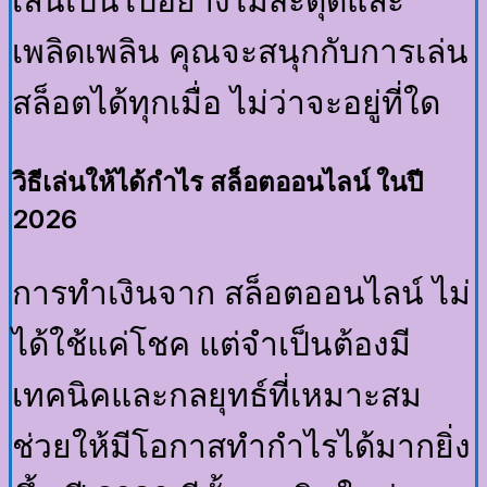
เล่นเป็นไปอย่างไม่สะดุดและ
เพลิดเพลิน คุณจะสนุกกับการเล่น
สล็อตได้ทุกเมื่อ ไม่ว่าจะอยู่ที่ใด
วิธีเล่นให้ได้กำไร สล็อตออนไลน์ ในปี
2026
การทำเงินจาก สล็อตออนไลน์ ไม่
ได้ใช้แค่โชค แต่จำเป็นต้องมี
เทคนิคและกลยุทธ์ที่เหมาะสม
ช่วยให้มีโอกาสทำกำไรได้มากยิ่ง