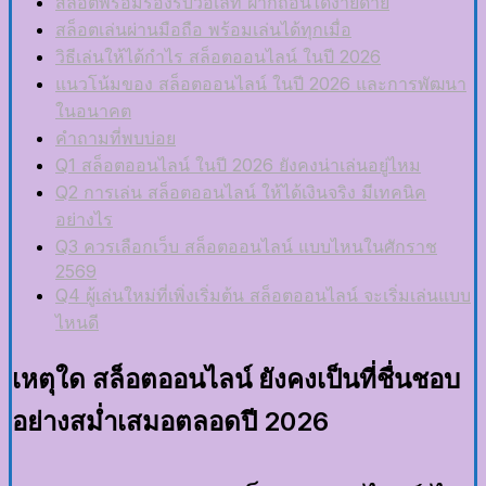
สล็อตพร้อมรองรับวอเลท ฝากถอนได้ง่ายดาย
สล็อตเล่นผ่านมือถือ พร้อมเล่นได้ทุกเมื่อ
วิธีเล่นให้ได้กำไร สล็อตออนไลน์ ในปี 2026
แนวโน้มของ สล็อตออนไลน์ ในปี 2026 และการพัฒนา
ในอนาคต
คำถามที่พบบ่อย
Q1 สล็อตออนไลน์ ในปี 2026 ยังคงน่าเล่นอยู่ไหม
Q2 การเล่น สล็อตออนไลน์ ให้ได้เงินจริง มีเทคนิค
อย่างไร
Q3 ควรเลือกเว็บ สล็อตออนไลน์ แบบไหนในศักราช
2569
Q4 ผู้เล่นใหม่ที่เพิ่งเริ่มต้น สล็อตออนไลน์ จะเริ่มเล่นแบบ
ไหนดี
เหตุใด
สล็อตออนไลน์
ยังคงเป็นที่ชื่นชอบ
อย่างสม่ำเสมอตลอดปี 2026