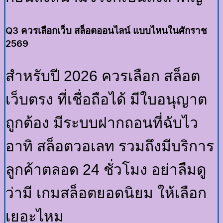
Q3 ควรเลือกเว็บ สล็อตออนไลน์ แบบไหนในศักราช
2569
สำหรับปี 2026 ควรเลือก สล็อต
เว็บตรง ที่เชื่อถือได้ มีใบอนุญาต
ถูกต้อง มีระบบฝากถอนที่ฉับไว
อาทิ สล็อตวอเลท รวมถึงมีบริการ
ลูกค้าตลอด 24 ชั่วโมง อย่าลืมดู
ว่ามี เกมสล็อตยอดนิยม ให้เลือก
เยอะไหม