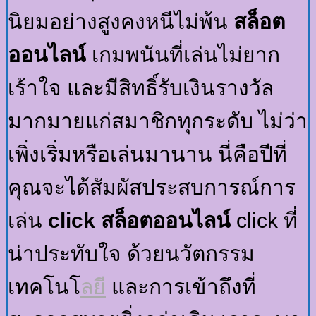
นิยมอย่างสูงคงหนีไม่พ้น
สล็อต
ออนไลน์
เกมพนันที่เล่นไม่ยาก
เร้าใจ และมีสิทธิ์รับเงินรางวัล
มากมายแก่สมาชิกทุกระดับ ไม่ว่า
เพิ่งเริ่มหรือเล่นมานาน นี่คือปีที่
คุณจะได้สัมผัสประสบการณ์การ
เล่น
click สล็อตออนไลน์
click ที่
น่าประทับใจ ด้วยนวัตกรรม
เทคโนโ
ลยี
และการเข้าถึงที่