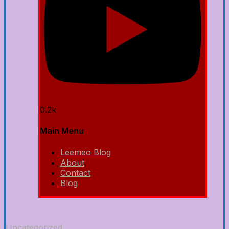
0.2k
Main Menu
Leemeo Blog
About
Contact
Blog
Uncategorized