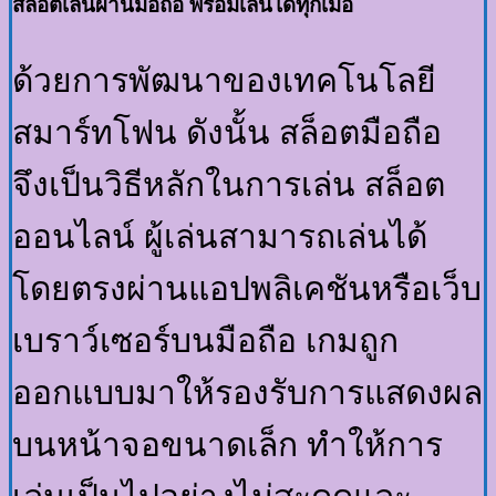
สล็อตเล่นผ่านมือถือ พร้อมเล่นได้ทุกเมื่อ
ด้วยการพัฒนาของเทคโนโลยี
สมาร์ทโฟน ดังนั้น สล็อตมือถือ
จึงเป็นวิธีหลักในการเล่น สล็อต
ออนไลน์ ผู้เล่นสามารถเล่นได้
โดยตรงผ่านแอปพลิเคชันหรือเว็บ
เบราว์เซอร์บนมือถือ เกมถูก
ออกแบบมาให้รองรับการแสดงผล
บนหน้าจอขนาดเล็ก ทำให้การ