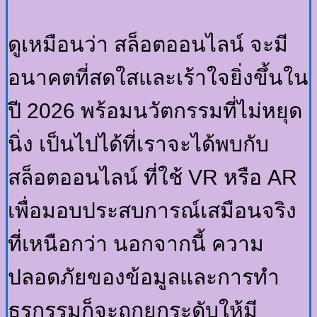
ดูเหมือนว่า สล็อตออนไลน์ จะมี
อนาคตที่สดใสและเร้าใจยิ่งขึ้นใน
ปี 2026 พร้อมนวัตกรรมที่ไม่หยุด
นิ่ง เป็นไปได้ที่เราจะได้พบกับ
สล็อตออนไลน์ ที่ใช้ VR หรือ AR
เพื่อมอบประสบการณ์เสมือนจริง
ที่เหนือกว่า นอกจากนี้ ความ
ปลอดภัยของข้อมูลและการทำ
ธุรกรรมก็จะถูกยกระดับให้มี