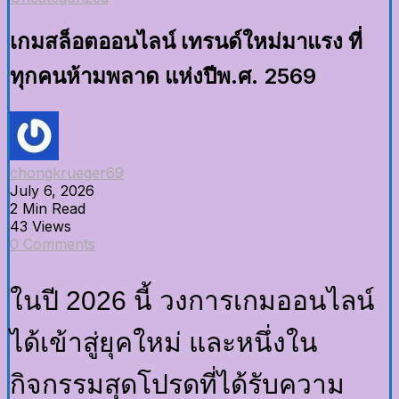
เกมสล็อตออนไลน์ เทรนด์ใหม่มาแรง ที่
ทุกคนห้ามพลาด แห่งปีพ.ศ. 2569
chongkrueger69
July 6, 2026
2 Min Read
43 Views
0 Comments
ในปี 2026 นี้ วงการเกมออนไลน์
ได้เข้าสู่ยุคใหม่ และหนึ่งใน
กิจกรรมสุดโปรดที่ได้รับความ