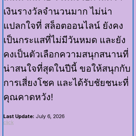
เงินรางวัลจำนวนมาก ไม่น่า
แปลกใจที่ สล็อตออนไลน์ ยังคง
เป็นกระแสที่ไม่มีวันหมด และยัง
คงเป็นตัวเลือกความสนุกสนานที่
น่าสนใจที่สุดในปีนี้ ขอให้สนุกกับ
การเสี่ยงโชค และได้รับชัยชนะที่
คุณคาดหวัง!
Last Update:
July 6, 2026
click