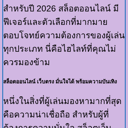
สำหรับปี 2026 สล็อตออนไลน์ มี
ฟีเจอร์และตัวเลือกที่มากมาย
ตอบโจทย์ความต้องการของผู้เล่น
ทุกประเภท นี่คือไฮไลท์ที่คุณไม่
ควรมองข้าม
สล็อตออนไลน์ เว็บตรง มั่นใจได้ พร้อมความบันเทิง
หนึ่งในสิ่งที่ผู้เล่นมองหามากที่สุด
คือความน่าเชื่อถือ สำหรับผู้ที่
ต้องการความมั่นใจ สล็อตเว็บ