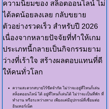
ความนิยมของ สล็อตออนไลน์ ไม่
ได้ลดน้อยลงเลย กลับขยาย
ตัวอย่างรวดเร็ว สำหรับปี 2026
เนื่องจากหลายปัจจัยที่ทำให้เกม
ประเภทนี้กลายเป็นกิจกรรมยาม
ว่างที่เร้าใจ สร้างผลตอบแทนที่ดี
ให้คนทั่วโลก
ความสะดวกสบายไร้ขีดจำกัด ไม่ว่าจะอยู่ที่ไหนก็เล่น
สล็อตออนไลน์ ได้ อยู่ที่ไหนก็เล่นได้ ไม่ว่าจะเป็นที่พัก ที่
ทำงาน หรือระหว่างทาง เพียงแค่มีอุปกรณ์ที่เชื่อมต่อ
อินเทอร์เน็ต