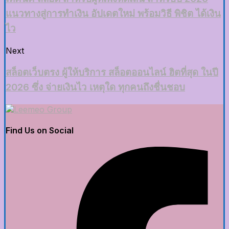
แนวทางสู่การทำเงิน อัปเดตใหม่ พร้อมวิธี พิชิต ได้เงิน
ไว
Next
สล็อตเว็บตรง ผู้ให้บริการ สล็อตออนไลน์ ฮิตที่สุด ในปี
2026 ซึ่ง จ่ายเงินไว เหตุใด ทุกคนถึงชื่นชอบ
Find Us on Social