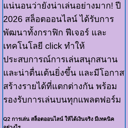
แน่นอนว่ายังน่าเล่นอย่างมาก! ปี
2026 สล็อตออนไลน์ ได้รับการ
พัฒนาทั้งกราฟิก ฟีเจอร์ และ
เทคโนโลยี click ทำให้
ประสบการณ์การเล่นสนุกสนาน
และน่าตื่นเต้นยิ่งขึ้น และมีโอกาส
สร้างรายได้ที่แตกต่างกัน พร้อม
รองรับการเล่นบนทุกแพลตฟอร์ม
Q2 การเล่น สล็อตออนไลน์ ให้ได้เงินจริง มีเทคนิค
อย่างไร