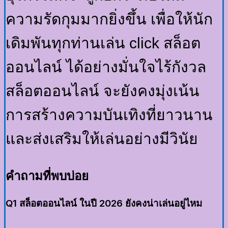
ความรัดกุมมากยิ่งขึ้น เพื่อให้นัก
เดิมพันทุกท่านเล่น click สล็อต
ออนไลน์ ได้อย่างมั่นใจไร้กังวล
สล็อตออนไลน์ จะยังคงมุ่งเน้น
การสร้างความบันเทิงที่ยาวนาน
และส่งเสริมให้เล่นอย่างมีวินัย
คำถามที่พบบ่อย
Q1 สล็อตออนไลน์ ในปี 2026 ยังคงน่าเล่นอยู่ไหม