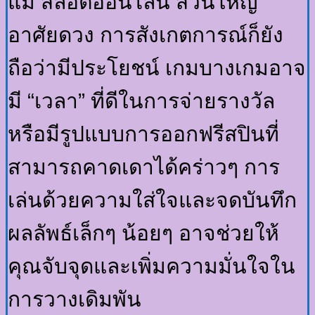
แม้ สล็อตออนไลน์ ส่วนใหญ่
อาศัยดวง การสังเกตการณ์ก็ยัง
ถือว่ามีประโยชน์ เกมบางเกมอาจ
มี “เวลา” ที่ดีในการจ่ายรางวัล
หรือมีรูปแบบการออกฟรีสปินที่
สามารถคาดเดาได้คร่าวๆ การ
เล่นด้วยความใส่ใจและจดบันทึก
ผลลัพธ์เล็กๆ น้อยๆ อาจช่วยให้
คุณจับจุดและเพิ่มความมั่นใจใน
การวางเดิมพัน