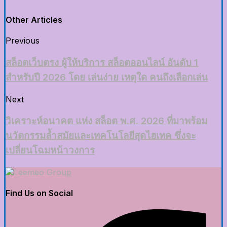
Other Articles
Previous
สล็อตเว็บตรง ผู้ให้บริการ สล็อตออนไลน์ อันดับ 1
สำหรับปี 2026 โดย เล่นง่าย เหตุใด คนถึงเลือกเล่น
Next
วิเคราะห์อนาคต แห่ง สล็อต พ.ศ. 2026 ที่มาพร้อม
นวัตกรรมล้ำสมัยและเทคโนโลยีสุดไฮเทค ซึ่งจะ
เปลี่ยนโฉมหน้าวงการ
Find Us on Social