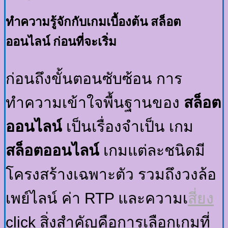
ทำความรู้จักกับเกมเบื้องต้น
สล็อต
ออนไลน์
ก่อนที่จะเริ่ม
ก่อนถึงขั้นตอนซับซ้อน การ
ทำความเข้าใจพื้นฐานของ
สล็อต
ออนไลน์
เป็นเรื่องจำเป็น เกม
สล็อตออนไลน์
เกมแต่ละชนิดมี
โครงสร้างเฉพาะตัว รวมถึงวงล้อ
เพย์ไลน์ ค่า RTP และความเ
สี่ยง
click สิ่งสำคัญคือการเลือกเกมที่