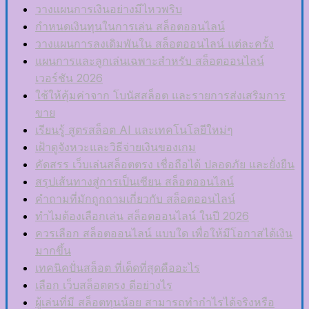
วางแผนการเงินอย่างมีไหวพริบ
กำหนดเงินทุนในการเล่น สล็อตออนไลน์
วางแผนการลงเดิมพันใน สล็อตออนไลน์ แต่ละครั้ง
แผนการและลูกเล่นเฉพาะสำหรับ สล็อตออนไลน์
เวอร์ชัน 2026
ใช้ให้คุ้มค่าจาก โบนัสสล็อต และรายการส่งเสริมการ
ขาย
เรียนรู้ สูตรสล็อต AI และเทคโนโลยีใหม่ๆ
เฝ้าดูจังหวะและวิธีจ่ายเงินของเกม
คัดสรร เว็บเล่นสล็อตตรง เชื่อถือได้ ปลอดภัย และยั่งยืน
สรุปเส้นทางสู่การเป็นเซียน สล็อตออนไลน์
คำถามที่มักถูกถามเกี่ยวกับ สล็อตออนไลน์
ทำไมต้องเลือกเล่น สล็อตออนไลน์ ในปี 2026
ควรเลือก สล็อตออนไลน์ แบบใด เพื่อให้มีโอกาสได้เงิน
มากขึ้น
เทคนิคปั่นสล็อต ที่เด็ดที่สุดคืออะไร
เลือก เว็บสล็อตตรง ดีอย่างไร
ผู้เล่นที่มี สล็อตทุนน้อย สามารถทำกำไรได้จริงหรือ