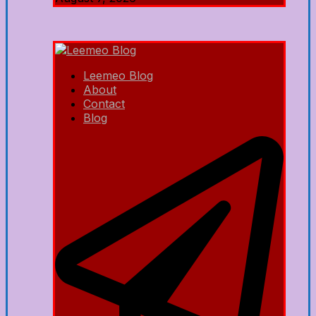
Leemeo Blog
About
Contact
Blog