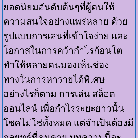
ยอดนิยมอันดับต้นๆที่ผู้คนให้
ความสนใจอย่างแพร่หลาย ด้วย
รูปแบบการเล่นที่เข้าใจง่าย และ
โอกาสในการคว้ากำไรก้อนโต
ทำให้หลายคนมองเห็นช่อง
ทางในการหารายได้พิเศษ
อย่างไรก็ตาม การเล่น สล็อต
ออนไลน์ เพื่อกำไรระยะยาวนั้น
โชคไม่ใช่ทั้งหมด แต่จำเป็นต้องมี
กลยุทธ์ที่คมคาย บทความนี้จะ