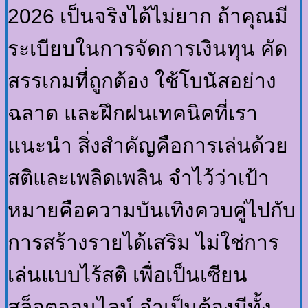
2026 เป็นจริงได้ไม่ยาก ถ้าคุณมี
ระเบียบในการจัดการเงินทุน คัด
สรรเกมที่ถูกต้อง ใช้โบนัสอย่าง
ฉลาด และฝึกฝนเทคนิคที่เรา
แนะนำ สิ่งสำคัญคือการเล่นด้วย
สติและเพลิดเพลิน จำไว้ว่าเป้า
หมายคือความบันเทิงควบคู่ไปกับ
การสร้างรายได้เสริม ไม่ใช่การ
เล่นแบบไร้สติ เพื่อเป็นเซียน
สล็อตออนไลน์ จำเป็นต้องมีทั้ง