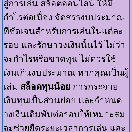
สู่การเล่น สล็อตออนไลน์ ให้มี
กำไรต่อเนื่อง จัดสรรงบประมาณ
ที่ชัดเจนสำหรับการเล่นในแต่ละ
รอบ และรักษาวงเงินนั้นไว้ ไม่ว่า
จะกำไรหรือขาดทุน ไม่ควรใช้
เงินเกินงบประมาณ หากคุณเป็นผู้
เล่น
สล็อตทุนน้อย
การกระจาย
เงินทุนเป็นส่วนย่อย และกำหนด
วงเงินเดิมพันต่อรอบให้เหมาะสม
จะช่วยยืดระยะเวลาการเล่น และ