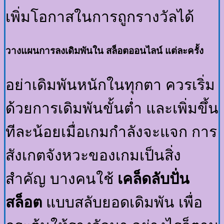
เพิ่มโอกาสในการถูกรางวัลได้
วางแผนการลงเดิมพันใน สล็อตออนไลน์ แต่ละครั้ง
อย่าเดิมพันหนักในทุกตา ควรเริ่ม
ด้วยการเดิมพันขั้นต่ำ และเพิ่มขึ้น
ทีละน้อยเมื่อเกมกำลังจะแจก การ
สังเกตจังหวะของเกมเป็นสิ่ง
สำคัญ บางคนใช้
เคล็ดลับปั่น
สล็อต
แบบสลับยอดเดิมพัน เพื่อ