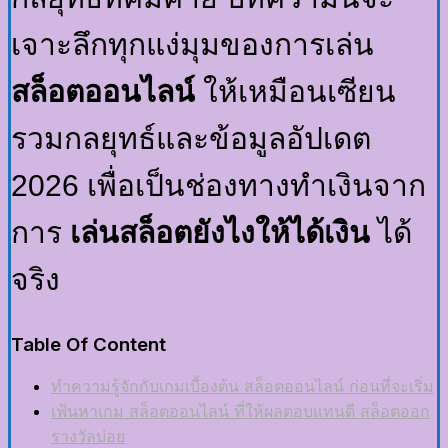
เจาะลึกทุกแง่มุมของการเล่น
สล็อตออนไลน์
ให้เหมือนเซียน
รวมกลยุทธ์และข้อมูลอัปเดต
2026 เพื่อเป็นช่องทางทำเงินจาก
การ
เล่นสล็อตยังไงให้ได้เงิน
ได้
จริง
Table Of Content
ทำความรู้จักกับเกมเบื้องต้น สล็อตออนไลน์ ก่อนที่จะเริ่ม
เฟ้นหาเกม สล็อตออนไลน์ ที่ให้ผลตอบแทนดี สล็อตออก
รางวัลบ่อย