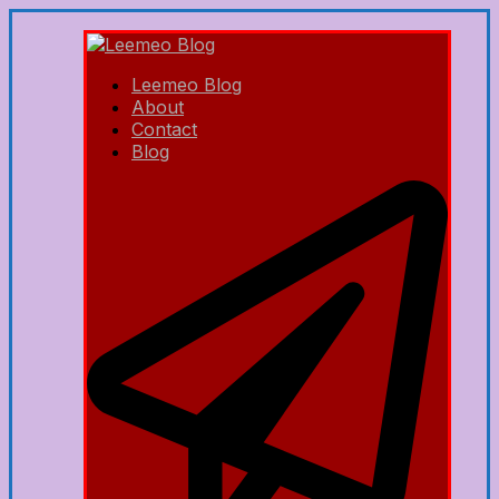
Leemeo Blog
About
Contact
Blog