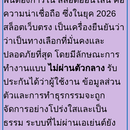
ความน่าเชื่อถือ ซึ่งในยุค 2026
สล็อตเว็บตรง เป็นเครื่องยืนยันว่า
ว่าเป็นทางเลือกที่มั่นคงและ
ปลอดภัยที่สุด โดยมีลักษณะการ
ทำงานแบบ
ไม่ผ่านตัวกลาง
รับ
ประกันได้ว่าผู้ใช้งาน ข้อมูลส่วน
ตัวและการทำธุรกรรมจะถูก
จัดการอย่างโปร่งใสและเป็น
ธรรม ระบบที่ไม่ผ่านเอเย่นต์ยัง