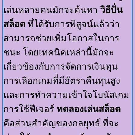
เล่นหลายคนมักจะค้นหา
วิธีปั่น
สล็อต
ที่ได้รับการพิสูจน์แล้วว่า
สามารถช่วยเพิ่มโอกาสในการ
ชนะ โดยเทคนิคเหล่านี้มักจะ
เกี่ยวข้องกับการจัดการเงินทุน
การเลือกเกมที่มีอัตราคืนทุนสูง
และการทำความเข้าใจโบนัสเกม
การใช้ฟีเจอร์
ทดลองเล่นสล็อต
คือส่วนสำคัญของกลยุทธ์ ที่จะ