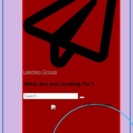
Leemeo Group
What are you looking for?