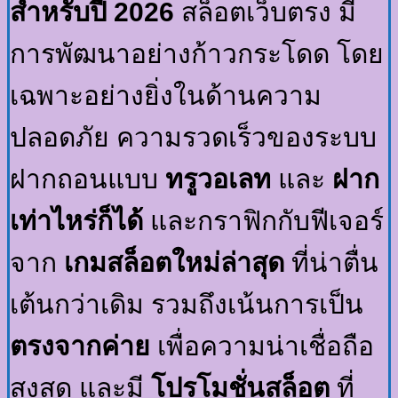
สำหรับปี 2026
สล็อตเว็บตรง มี
การพัฒนาอย่างก้าวกระโดด โดย
เฉพาะอย่างยิ่งในด้านความ
ปลอดภัย ความรวดเร็วของระบบ
ฝากถอนแบบ
ทรูวอเลท
และ
ฝาก
เท่าไหร่ก็ได้
และกราฟิกกับฟีเจอร์
จาก
เกมสล็อตใหม่ล่าสุด
ที่น่าตื่น
เต้นกว่าเดิม รวมถึงเน้นการเป็น
ตรงจากค่าย
เพื่อความน่าเชื่อถือ
สูงสุด และมี
โปรโมชั่นสล็อต
ที่