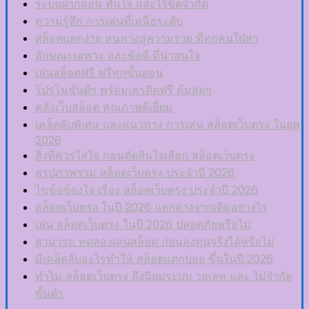
ระบบฝากถอน ทันใจ และไร้ขีดจำกัด
ความรู้สึก การเล่นที่เหนือระดับ
สล็อตแตกง่าย หนทางสู่ความรวย ที่ทุกคนใฝ่หา
ลักษณะเฉพาะ และข้อดี ที่น่าสนใจ
เล่นสล็อตฟรี ฟรีทุกขั้นตอน
โปรโมชั่นดีๆ พร้อมเครดิตฟรี คุ้มสุดๆ
คลังเว็บสล็อต คุณภาพดีเยี่ยม
เคล็ดลับพิเศษ และแนวทาง การเล่น สล็อตเว็บตรง ในยุค
2026
สิ่งที่ควรใส่ใจ ก่อนตัดสินใจเลือก สล็อตเว็บตรง
สรุปภาพรวม สล็อตเว็บตรง ประจำปี 2026
ไขข้อข้องใจ เรื่อง สล็อตเว็บตรง ประจำปี 2026
สล็อตเว็บตรง ในปี 2026 แตกต่างจากเดิมอย่างไร
เล่น สล็อตเว็บตรง ในปี 2026 ปลอดภัยหรือไม่
สามารถ ทดลองเล่นสล็อต ก่อนลงทุนจริงได้หรือไม่
มีเคล็ดลับอะไรทำให้ สล็อตแตกบ่อย ขึ้นในปี 2026
ทำไม สล็อตเว็บตรง ถึงนิยมระบบ วอเลท และ ไม่จำกัด
ขั้นต่ำ