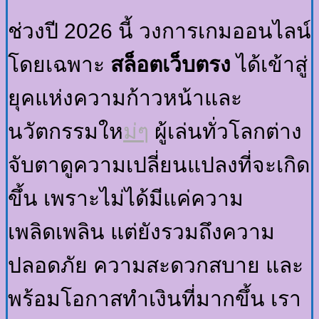
ช่วงปี 2026 นี้ วงการเกมออนไลน์
โดยเฉพาะ
สล็อตเว็บตรง
ได้เข้าสู่
ยุคแห่งความก้าวหน้าและ
นวัตกรรมให
ม่ๆ
ผู้เล่นทั่วโลกต่าง
จับตาดูความเปลี่ยนแปลงที่จะเกิด
ขึ้น เพราะไม่ได้มีแค่ความ
เพลิดเพลิน แต่ยังรวมถึงความ
ปลอดภัย ความสะดวกสบาย และ
พร้อมโอกาสทำเงินที่มากขึ้น เรา