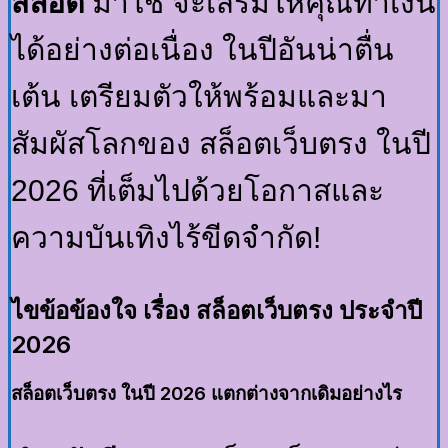
สล็อต
มาใช้
จะเสริมให้คุณทำเงิน
ได้อย่างต่อเนื่อง ในปีอันน่าตื่น
เต้น เตรียมตัวให้พร้อมและมา
สัมผัสโลกของ สล็อตเว็บตรง ในปี
2026 ที่เต็มไปด้วยโอกาสและ
ความบันเทิงไร้ขีดจำกัด!
ไขข้อข้องใจ เรื่อง สล็อตเว็บตรง ประจำปี
2026
สล็อตเว็บตรง ในปี 2026 แตกต่างจากเดิมอย่างไร