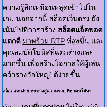
ความรู้สึกเหมือนหลุดเข้าไปใน
เกม นอกจากนี้ สล็อตเว็บตรง ยัง
เน้นไปที่การสร้าง
สล็อตแจ็คพอต
แตกดี
มาพร้อม RTP
ที่สูงขึ้น และ
คุณสมบัติโบนัสที่แตกต่างและ
มากขึ้น เพื่อสร้างโอกาสให้ผู้เล่น
คว้ารางวัลใหญ่ได้ง่ายขึ้น
สล็อตแตกง่าย
หนทางสู่ความรวย ที่ทุกคนใฝ่หา