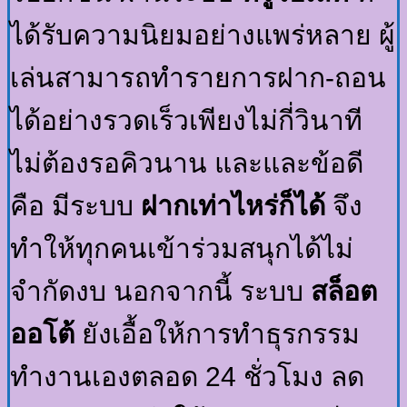
ได้รับความนิยมอย่างแพร่หลาย ผู้
เล่นสามารถทำรายการฝาก-ถอน
ได้อย่างรวดเร็วเพียงไม่กี่วินาที
ไม่ต้องรอคิวนาน และและข้อดี
คือ มีระบบ
ฝากเท่าไหร่ก็ได้
จึง
ทำให้ทุกคนเข้าร่วมสนุกได้ไม่
จำกัดงบ นอกจากนี้ ระบบ
สล็อต
ออโต้
ยังเอื้อให้การทำธุรกรรม
ทำงานเองตลอด 24 ชั่วโมง ลด