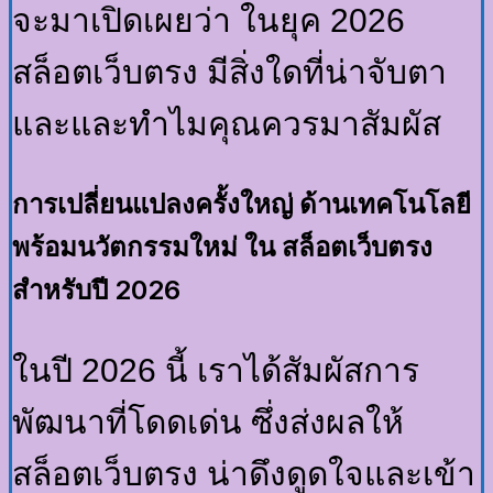
จะมาเปิดเผยว่า ในยุค 2026
สล็อตเว็บตรง มีสิ่งใดที่น่าจับตา
และและทำไมคุณควรมาสัมผัส
การเปลี่ยนแปลงครั้งใหญ่ ด้านเทคโนโลยี
พร้อมนวัตกรรมใหม่ ใน สล็อตเว็บตรง
สำหรับปี 2026
ในปี 2026 นี้ เราได้สัมผัสการ
พัฒนาที่โดดเด่น ซึ่งส่งผลให้
สล็อตเว็บตรง น่าดึงดูดใจและเข้า