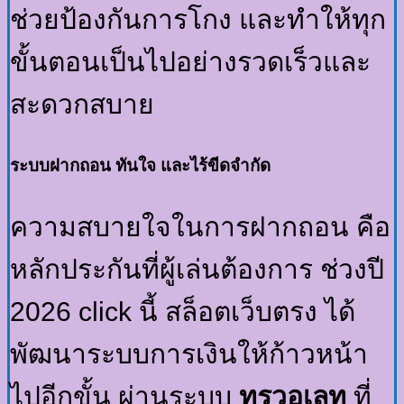
ช่วยป้องกันการโกง และทำให้ทุก
ขั้นตอนเป็นไปอย่างรวดเร็วและ
สะดวกสบาย
ระบบฝากถอน ทันใจ และไร้ขีดจำกัด
ความสบายใจในการฝากถอน คือ
หลักประกันที่ผู้เล่นต้องการ ช่วงปี
2026 click นี้ สล็อตเว็บตรง ได้
พัฒนาระบบการเงินให้ก้าวหน้า
ไปอีกขั้น ผ่านระบบ
ทรูวอเลท
ที่