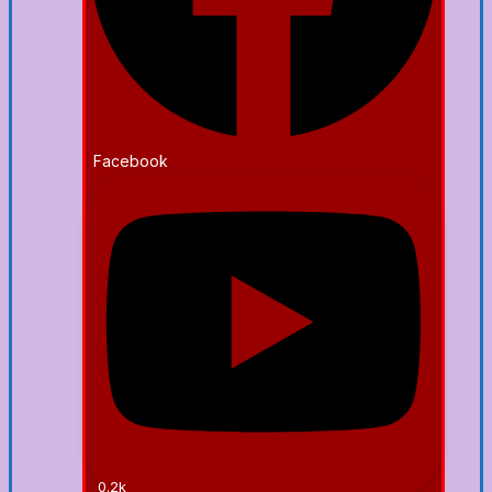
Facebook
0.2k