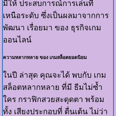
มีให้ ประสบการณ์การเล่นที่
เหนือระดับ ซึ่งเป็นผลมาจากการ
พัฒนา เรื่อยมา ของ ธุรกิจเกม
ออนไลน์
ความหลากหลาย ของ เกมสล็อตยอดนิยม
ในปี ล่าสุด คุณจะได้ พบกับ เกม
สล็อตหลากหลาย ที่มี ธีมไม่ซ้ำ
ใคร กราฟิกสวยสะดุดตา พร้อม
ทั้ง เสียงประกอบที่ ตื่นเต้น ไม่ว่า