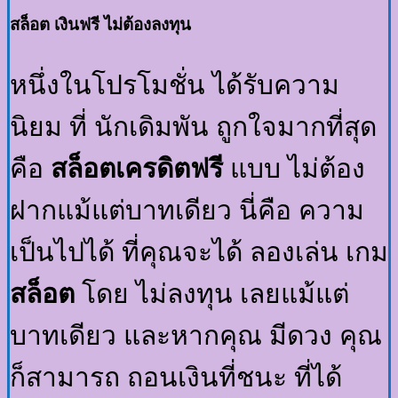
สล็อต เงินฟรี ไม่ต้องลงทุน
หนึ่งในโปรโมชั่น ได้รับความ
นิยม ที่ นักเดิมพัน ถูกใจมากที่สุด
คือ
สล็อตเครดิตฟรี
แบบ ไม่ต้อง
ฝากแม้แต่บาทเดียว นี่คือ ความ
เป็นไปได้ ที่คุณจะได้ ลองเล่น เกม
สล็อต
โดย ไม่ลงทุน เลยแม้แต่
บาทเดียว และหากคุณ มีดวง คุณ
ก็สามารถ ถอนเงินที่ชนะ ที่ได้