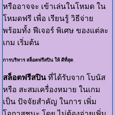
หรืออาจจะ เข้าเล่นในโหมด ใน
โหมดฟรี เพื่อ เรียนรู้ วิธีจ่าย
พร้อมทั้ง ฟีเจอร์ พิเศษ ของแต่ละ
เกม เริ่มต้น
การบริหาร สล็อตฟรีสปิน ให้ ดีที่สุด
สล็อตฟรีสปิน
ที่ได้รับจาก โบนัส
หรือ สะสมเครื่องหมาย ในเกม
เป็น ปัจจัยสำคัญ ในการ เพิ่ม
โอกาสชนะ โดย ไม่ต้องจ่ายเพิ่ม