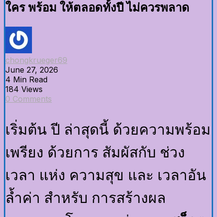
ใคร พร้อม ให้ตลอดทั้งปี ไม่ควรพลาด
chongkrueger69
June 27, 2026
4 Min Read
184 Views
0 Comments
เริ่มต้น ปี ล่าสุดนี้ ด้วยความพร้อม
เพรียง ด้วยการ สัมผัสกับ ช่วง
เวลา แห่ง ความสุข และ เวลาอัน
ล้ำค่า สำหรับ การสร้างผล