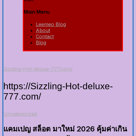
Main Menu
Leemeo Blog
About
Contact
Blog
Sizzling-Hot-deluxe-777.com/
https://Sizzling-Hot-deluxe-
777.com/
Uncategorized
แคมเปญ สล็อต มาใหม่ 2026 คุ้มค่าเกิน