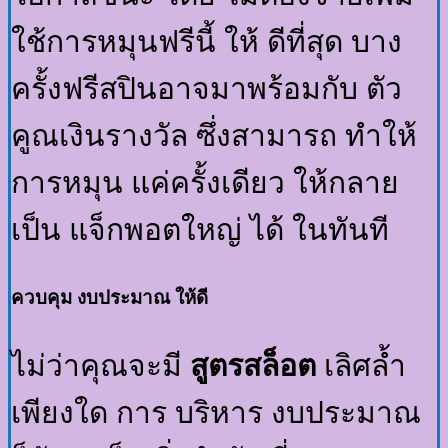
ใช้การหมุนฟรีนี้ ให้ ดีที่สุด บาง
ครั้งฟรีสปินอาจมาพร้อมกับ ตัว
คูณเงินรางวัล ซึ่งสามารถ ทำให้
การหมุน แค่ครั้งเดียว ให้กลาย
เป็น แจ็กพอตใหญ่ ได้ ในทันที
ควบคุม งบประมาณ ให้ดี
ไม่ว่าคุณจะมี
สูตรสล็อต
เลิศล้ำ
เพียงใด การ บริหาร งบประมาณ