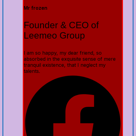
Mr frozen
Founder & CEO of
Leemeo Group
I am so happy, my dear friend, so
absorbed in the exquisite sense of mere
tranquil existence, that I neglect my
talents.