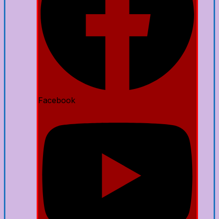
Facebook