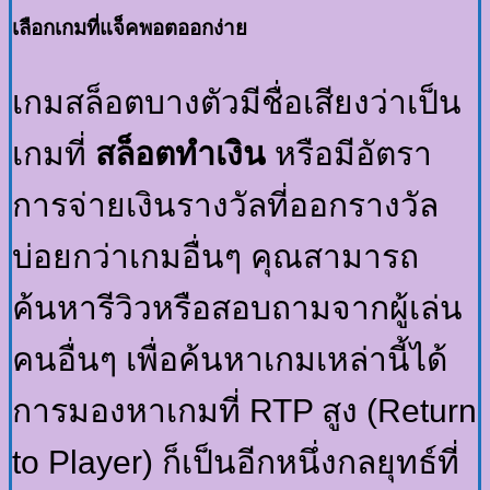
เลือกเกมที่แจ็คพอตออกง่าย
เกมสล็อตบางตัวมีชื่อเสียงว่าเป็น
เกมที่
สล็อตทำเงิน
หรือมีอัตรา
การจ่ายเงินรางวัลที่ออกรางวัล
บ่อยกว่าเกมอื่นๆ คุณสามารถ
ค้นหารีวิวหรือสอบถามจากผู้เล่น
คนอื่นๆ เพื่อค้นหาเกมเหล่านี้ได้
การมองหาเกมที่ RTP สูง (Return
to Player) ก็เป็นอีกหนึ่งกลยุทธ์ที่