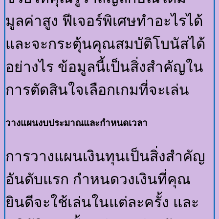
มูลค่าสูง ฟีเจอร์พิเศษทำอะไรได้
และจะกระตุ้นคุณสมบัติโบนัสได้
อย่างไร ข้อมูลนี้เป็นสิ่งสำคัญใน
การตัดสินใจเลือกเกมที่จะเล่น
วางแผนงบประมาณและกำหนดเวลา
การวางแผนเงินทุนเป็นสิ่งสำคัญ
อันดับแรก กำหนดวงเงินที่คุณ
ยินดีจะใช้เล่นในแต่ละครั้ง และ