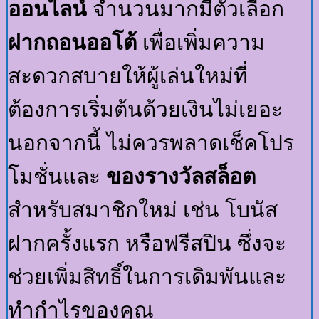
ออนไลน์
จำนวนมากมีตัวเลือก
ฝากถอนออโต้
เพื่อเพิ่มความ
สะดวกสบายให้ผู้เล่นใหม่ที่
ต้องการเริ่มต้นด้วยเงินไม่เยอะ
นอกจากนี้ ไม่ควรพลาดเช็คโปร
โมชั่นและ
ของรางวัลสล็อต
สำหรับสมาชิกใหม่ เช่น โบนัส
ฝากครั้งแรก หรือฟรีสปิน ซึ่งจะ
ช่วยเพิ่มสิทธิ์ในการเดิมพันและ
ทำกำไรของคุณ