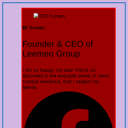
Mr frozen
Founder & CEO of
Leemeo Group
I am so happy, my dear friend, so
absorbed in the exquisite sense of mere
tranquil existence, that I neglect my
talents.