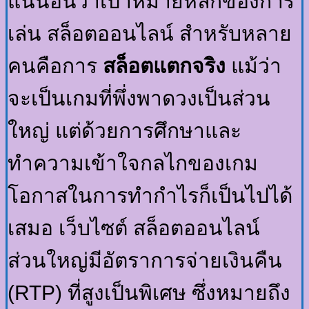
แน่นอนว่าเป้าหมายหลักของการ
เล่น สล็อตออนไลน์ สำหรับหลาย
คนคือการ
สล็อตแตกจริง
แม้ว่า
จะเป็นเกมที่พึ่งพาดวงเป็นส่วน
ใหญ่ แต่ด้วยการศึกษาและ
ทำความเข้าใจกลไกของเกม
โอกาสในการทำกำไรก็เป็นไปได้
เสมอ เว็บไซต์ สล็อตออนไลน์
ส่วนใหญ่มีอัตราการจ่ายเงินคืน
(RTP) ที่สูงเป็นพิเศษ ซึ่งหมายถึง