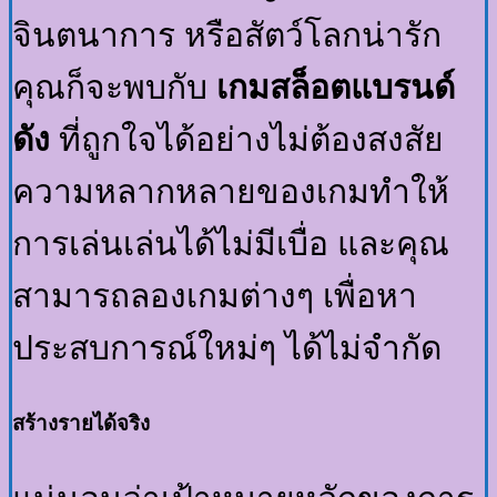
จินตนาการ หรือสัตว์โลกน่ารัก
คุณก็จะพบกับ
เกมสล็อตแบรนด์
ดัง
ที่ถูกใจได้อย่างไม่ต้องสงสัย
ความหลากหลายของเกมทำให้
การเล่นเล่นได้ไม่มีเบื่อ และคุณ
สามารถลองเกมต่างๆ เพื่อหา
ประสบการณ์ใหม่ๆ ได้ไม่จำกัด
สร้างรายได้จริง