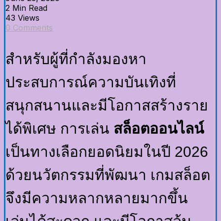
2 Min Read
43 Views
0 Comments
สำหรับผู้ที่กำลังมองหา
ประสบการณ์ความบันเทิงที่
สนุกสนานและมีโอกาสสร้างราย
ได้พิเศษ การเล่น
สล็อตออนไลน์
เป็นทางเลือกยอดนิยมในปี 2026
ด้วยนวัตกรรมที่พัฒนา เกมสล็อต
จึงมีความหลากหลายมากขึ้น