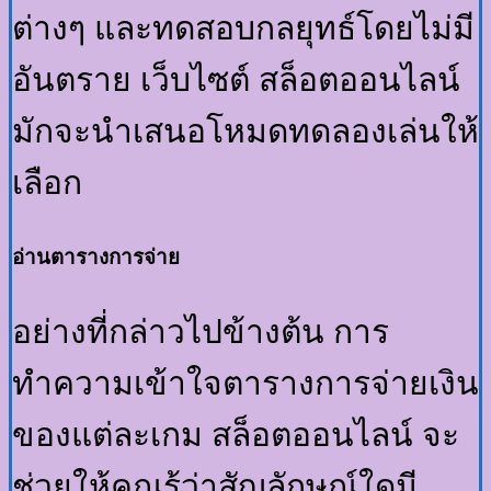
ต่างๆ และทดสอบกลยุทธ์โดยไม่มี
อันตราย เว็บไซต์ สล็อตออนไลน์
มักจะนำเสนอโหมดทดลองเล่นให้
เลือก
อ่านตารางการจ่าย
อย่างที่กล่าวไปข้างต้น การ
ทำความเข้าใจตารางการจ่ายเงิน
ของแต่ละเกม สล็อตออนไลน์ จะ
ช่วยให้คุณรู้ว่าสัญลักษณ์ใดมี