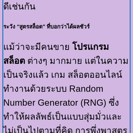
ดีเช่นกัน
ระวัง “สูตรสล็อต” ที่บอกว่าได้ผลชัวร์
แม้ว่าจะมีคนขาย
โปรแกรม
สล็อต
ต่างๆ มากมาย แต่ในความ
เป็นจริงแล้ว เกม สล็อตออนไลน์
ทำงานด้วยระบบ Random
Number Generator (RNG) ซึ่ง
ทำให้ผลลัพธ์เป็นแบบสุ่มมั่วและ
ไม่เป็นไปตามที่คิด การพึ่งพาสูตร