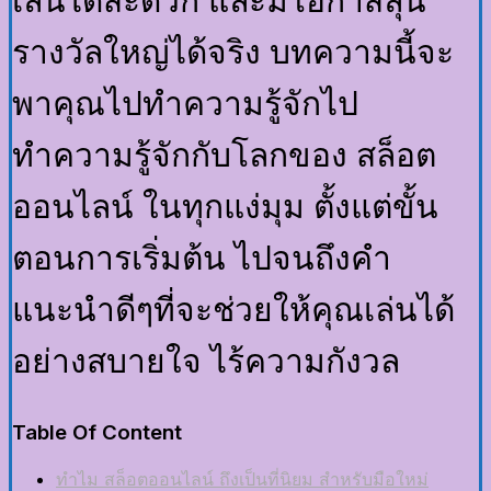
เล่นได้สะดวก และมีโอกาสลุ้น
รางวัลใหญ่ได้จริง บทความนี้จะ
พาคุณไปทำความรู้จักไป
ทำความรู้จักกับโลกของ สล็อต
ออนไลน์ ในทุกแง่มุม ตั้งแต่ขั้น
ตอนการเริ่มต้น ไปจนถึงคำ
แนะนำดีๆที่จะช่วยให้คุณเล่นได้
อย่างสบายใจ ไร้ความกังวล
Table Of Content
ทำไม สล็อตออนไลน์ ถึงเป็นที่นิยม สำหรับมือใหม่