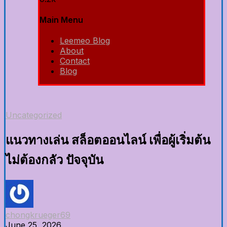
Main Menu
Leemeo Blog
About
Contact
Blog
Uncategorized
แนวทางเล่น สล็อตออนไลน์ เพื่อผู้เริ่มต้น
ไม่ต้องกลัว ปัจจุบัน
chongkrueger69
June 25, 2026