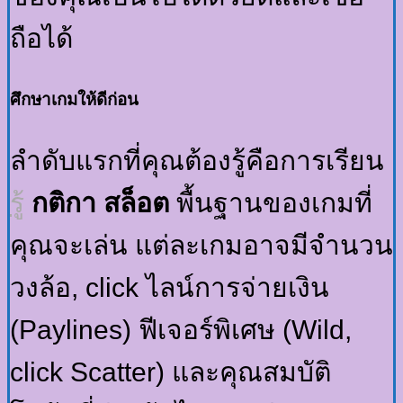
ถือได้
ศึกษาเกมให้ดีก่อน
ลำดับแรกที่คุณต้องรู้คือการเรียน
รู้
กติกา สล็อต
พื้นฐานของเกมที่
คุณจะเล่น แต่ละเกมอาจมีจำนวน
วงล้อ, click ไลน์การจ่ายเงิน
(Paylines) ฟีเจอร์พิเศษ (Wild,
click Scatter) และคุณสมบัติ