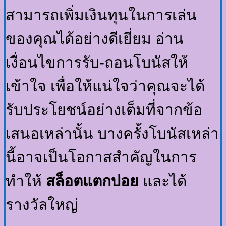
สามารถเพิ่มเงินทุนในการเล่น
ของคุณได้อย่างดีเยี่ยม อ่าน
เงื่อนไขการรับ-ถอนโบนัสให้
เข้าใจ เพื่อให้แน่ใจว่าคุณจะได้
รับประโยชน์อย่างเต็มที่จากข้อ
เสนอเหล่านั้น บางครั้งโบนัสเหล่า
นี้อาจเป็นโอกาสสำคัญในการ
ทำให้
สล็อตแตกบ่อย
และได้
รางวัลใหญ่