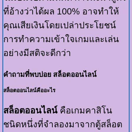
ที่อ้างว่าได้ผล 100% อาจทำให้
คุณเสียเงินโดยเปล่าประโยชน์
การทำความเข้าใจเกมและเล่น
อย่างมีสติจะดีกว่า
คำถามที่พบบ่อย สล็อตออนไลน์
สล็อตออนไลน์คืออะไร
สล็อตออนไลน์
คือเกมคาสิโน
ชนิดหนึ่งที่จำลองมาจากตู้สล็อต