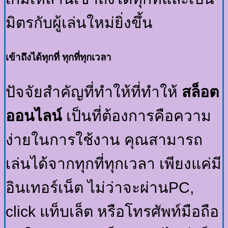
มิตรกับผู้เล่นใหม่ยิ่งขึ้น
เข้าถึงได้ทุกที่ ทุกที่ทุกเวลา
ปัจจัยสำคัญที่ทำให้ที่ทำให้
สล็อต
ออนไลน์
เป็นที่ต้องการคือความ
ง่ายในการใช้งาน คุณสามารถ
เล่นได้จากทุกที่ทุกเวลา เพียงแค่มี
อินเทอร์เน็ต ไม่ว่าจะผ่านPC,
click แท็บเล็ต หรือโทรศัพท์มือถือ