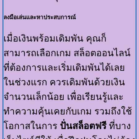
ลงมือเล่นและหาประสบการณ์
เมื่อเงินพร้อมเดิมพัน คุณก็
สามารถเลือกเกม สล็อตออนไลน์
ที่ต้องการและเริ่มเดิมพันได้เลย
ในช่วงแรก ควรเดิมพันด้วยเงิน
จำนวนเล็กน้อย เพื่อเรียนรู้และ
ทำความคุ้นเคยกับเกม รวมถึงใช้
โอกาสในการ
ปั่นสล็อตฟรี
ที่บาง