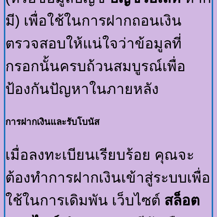
มี) เพื่อใช้ในการฝากถอนเงิน
ตรวจสอบให้แน่ใจว่าข้อมูลที่
กรอกนั้นครบถ้วนสมบูรณ์เพื่อ
ป้องกันปัญหาในภายหลัง
การฝากเงินและรับโบนัส
เมื่อลงทะเบียนเรียบร้อย คุณจะ
ต้องทำการฝากเงินเข้าสู่ระบบเพื่อ
ใช้ในการเดิมพัน เว็บไซต์
สล็อต