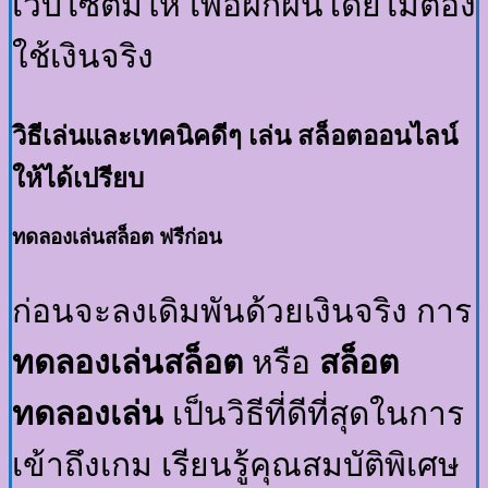
เว็บไซต์มีให้ เพื่อฝึกฝนโดยไม่ต้อง
ใช้เงินจริง
วิธีเล่นและเทคนิคดีๆ เล่น สล็อตออนไลน์
ให้ได้เปรียบ
ทดลองเล่นสล็อต ฟรีก่อน
ก่อนจะลงเดิมพันด้วยเงินจริง การ
ทดลองเล่นสล็อต
หรือ
สล็อต
ทดลองเล่น
เป็นวิธีที่ดีที่สุดในการ
เข้าถึงเกม เรียนรู้คุณสมบัติพิเศษ