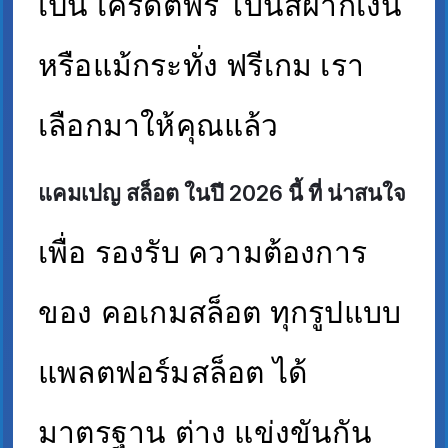
เป็น เครดิตฟรี โบนัสฝากเงิน
หรือแม้กระทั่ง ฟรีเกม เรา
เลือกมาให้คุณแล้ว
แคมเปญ สล็อต ในปี 2026 นี้ ที่ น่าสนใจ
เพื่อ รองรับ ความต้องการ
ของ คอเกมสล็อต ทุกรูปแบบ
แพลตฟอร์มสล็อต ได้
มาตรฐาน ต่าง แข่งขันกัน