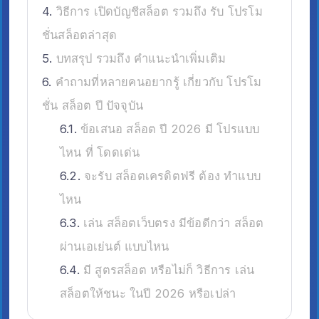
วิธีการ เปิดบัญชีสล็อต รวมถึง รับ โปรโม
ชั่นสล็อตล่าสุด
บทสรุป รวมถึง คำแนะนำเพิ่มเติม
คำถามที่หลายคนอยากรู้ เกี่ยวกับ โปรโม
ชั่น สล็อต ปี ปัจจุบัน
ข้อเสนอ สล็อต ปี 2026 มี โปรแบบ
ไหน ที่ โดดเด่น
จะรับ สล็อตเครดิตฟรี ต้อง ทำแบบ
ไหน
เล่น สล็อตเว็บตรง มีข้อดีกว่า สล็อต
ผ่านเอเย่นต์ แบบไหน
มี สูตรสล็อต หรือไม่ก็ วิธีการ เล่น
สล็อตให้ชนะ ในปี 2026 หรือเปล่า