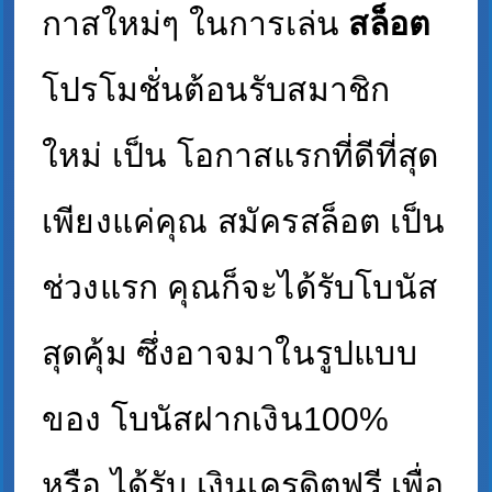
กาสใหม่ๆ ในการเล่น
สล็อต
โปรโมชั่นต้อนรับสมาชิก
ใหม่ เป็น โอกาสแรกที่ดีที่สุด
เพียงแค่คุณ สมัครสล็อต เป็น
ช่วงแรก คุณก็จะได้รับโบนัส
สุดคุ้ม ซึ่งอาจมาในรูปแบบ
ของ โบนัสฝากเงิน100%
หรือ ได้รับ เงินเครดิตฟรี เพื่อ