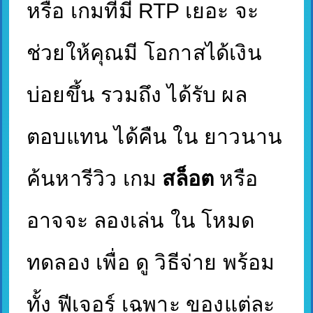
หรือ เกมที่มี RTP เยอะ จะ
ช่วยให้คุณมี โอกาสได้เงิน
บ่อยขึ้น รวมถึง ได้รับ ผล
ตอบแทน ได้คืน ใน ยาวนาน
ค้นหารีวิว เกม
สล็อต
หรือ
อาจจะ ลองเล่น ใน โหมด
ทดลอง เพื่อ ดู วิธีจ่าย พร้อม
ทั้ง ฟีเจอร์ เฉพาะ ของแต่ละ