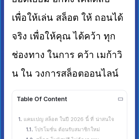
เพื่อให้เล่น สล็อต ให้ ถอนได้
จริง เพื่อให้คุณ ได้คว้า ทุก
ช่องทาง ในการ คว้า เมก้าวิ
น ใน วงการสล็อตออนไลน์
Table Of Content
แคมเปญ สล็อต ในปี 2026 นี้ ที่ น่าสนใจ
โปรโมชั่น ต้อนรับสมาชิกใหม่