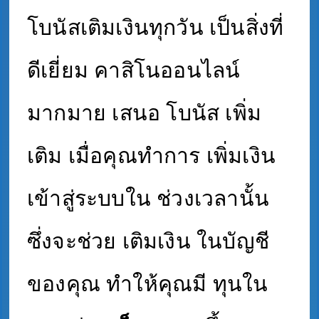
โบนัสเติมเงินทุกวัน เป็นสิ่งที่
ดีเยี่ยม คาสิโนออนไลน์
มากมาย เสนอ โบนัส เพิ่ม
เติม เมื่อคุณทำการ เพิ่มเงิน
เข้าสู่ระบบใน ช่วงเวลานั้น
ซึ่งจะช่วย เติมเงิน ในบัญชี
ของคุณ ทำให้คุณมี ทุนใน