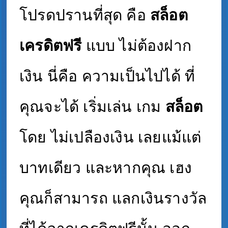
โปรดปรานที่สุด คือ
สล็อต
เครดิตฟรี
แบบ ไม่ต้องฝาก
เงิน นี่คือ ความเป็นไปได้ ที่
คุณจะได้ เริ่มเล่น เกม
สล็อต
โดย ไม่เปลืองเงิน เลยแม้แต่
บาทเดียว และหากคุณ เฮง
คุณก็สามารถ แลกเงินรางวัล