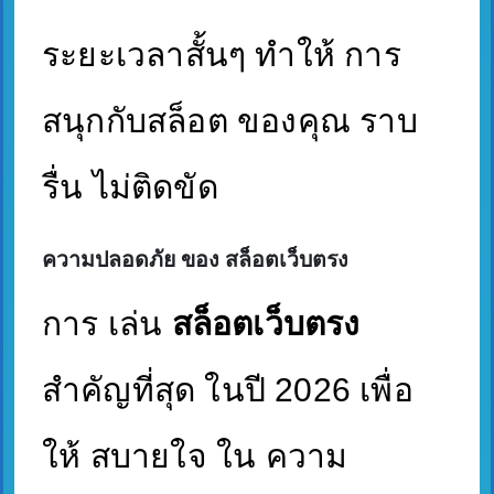
ระยะเวลาสั้นๆ ทำให้ การ
สนุกกับสล็อต ของคุณ ราบ
รื่น ไม่ติดขัด
ความปลอดภัย ของ สล็อตเว็บตรง
การ เล่น
สล็อตเว็บตรง
สำคัญที่สุด ในปี 2026 เพื่อ
ให้ สบายใจ ใน ความ