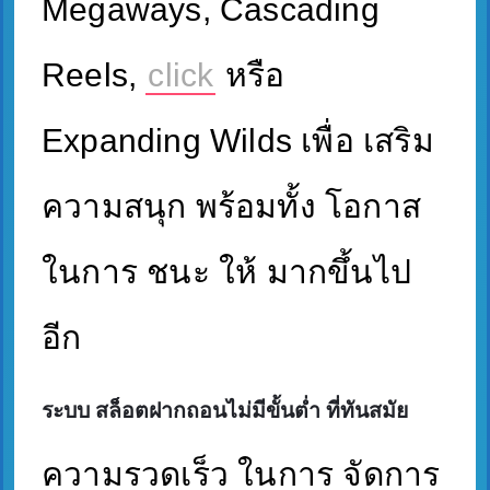
Megaways, Cascading
Reels,
click
หรือ
Expanding Wilds เพื่อ เสริม
ความสนุก พร้อมทั้ง โอกาส
ในการ ชนะ ให้ มากขึ้นไป
อีก
ระบบ สล็อตฝากถอนไม่มีขั้นต่ำ ที่ทันสมัย
ความรวดเร็ว ในการ จัดการ