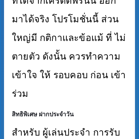
ที่ได้จากเครดิตฟรีนั้น ออก
มาได้จริง โปรโมชั่นนี้ ส่วน
ใหญ่มี กติกาและข้อแม้ ที่ ไม่
ตายตัว ดังนั้น ควรทำความ
เข้าใจ ให้ รอบคอบ ก่อน เข้า
ร่วม
สิทธิพิเศษ ฝากประจำวัน
สำหรับ ผู้เล่นประจำ การรับ