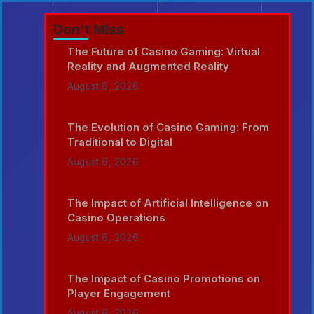
Don't Miss
The Future of Casino Gaming: Virtual
Reality and Augmented Reality
August 6, 2026
The Evolution of Casino Gaming: From
Traditional to Digital
August 6, 2026
The Impact of Artificial Intelligence on
Casino Operations
August 6, 2026
The Impact of Casino Promotions on
Player Engagement
August 6, 2026