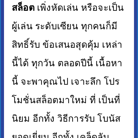
สล็อต
เพิ่งหัดเล่น หรือจะเป็น
ผู้เล่น ระดับเซียน ทุกคนก็มี
สิทธิ์รับ ข้อเสนอสุดคุ้ม เหล่า
นี้ได้ ทุกวัน ตลอดปีนี้ เนื้อหา
นี้ จะพาคุณไป เจาะลึก โปร
โมชั่นสล็อตมาใหม่ ที่ เป็นที่
นิยม อีกทั้ง วิธีการรับ โบนัส
ยอดเยี่ยม อีกทั้ง เคล็ดลับ