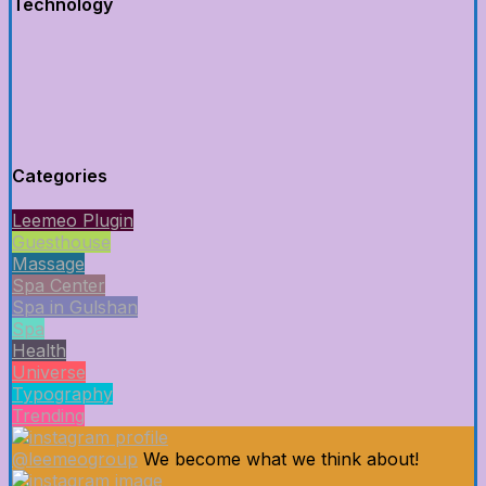
Technology
Categories
Leemeo Plugin
Guesthouse
Massage
Spa Center
Spa in Gulshan
Spa
Health
Universe
Typography
Trending
@leemeogroup
We become what we think about!