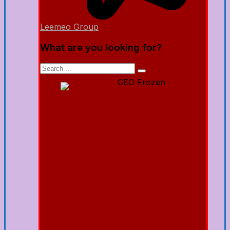
Leemeo Group
What are you looking for?