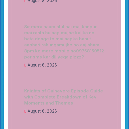
August 8, 2026
Sir mera naam atul hai mai kanpur
mai rahta hu aap mujhe kal ka no
bata denge to mai aapka bahut
aabhari rahungamujhe no aaj sham
8pm ko mere mobile no09758150512
per sms kar dijiyega plzzz?
August 8, 2026
Knights of Guinevere Episode Guide
with Complete Breakdown of Key
Moments and Themes
August 8, 2026