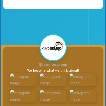
@leemeogroup
We become what we think about!