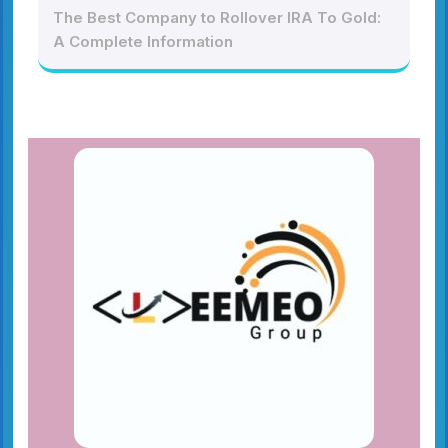
The Best Company to Rollover IRA To Gold:
A Complete Information