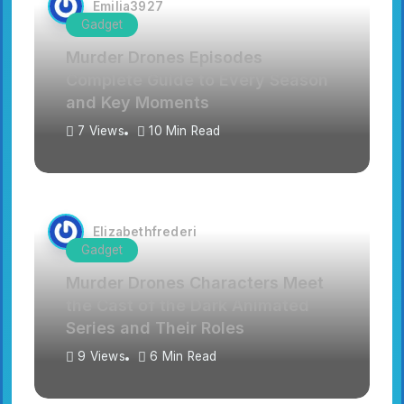
Emilia3927
Gadget
Murder Drones Episodes
Complete Guide to Every Season
and Key Moments
7 Views
10 Min Read
Elizabethfrederi
Gadget
Murder Drones Characters Meet
the Cast of the Dark Animated
Series and Their Roles
9 Views
6 Min Read