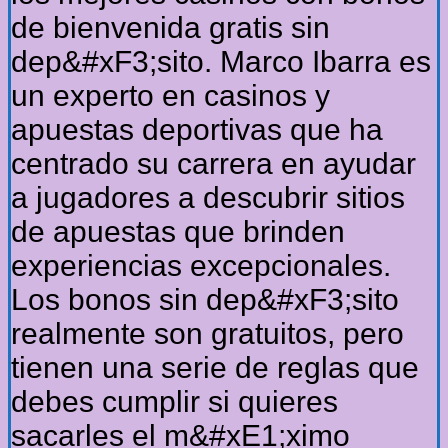
de bienvenida gratis sin
dep&#xF3;sito. Marco Ibarra es
un experto en casinos y
apuestas deportivas que ha
centrado su carrera en ayudar
a jugadores a descubrir sitios
de apuestas que brinden
experiencias excepcionales.
Los bonos sin dep&#xF3;sito
realmente son gratuitos, pero
tienen una serie de reglas que
debes cumplir si quieres
sacarles el m&#xE1;ximo