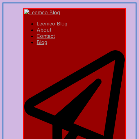
Leemeo Blog
About
Contact
Blog