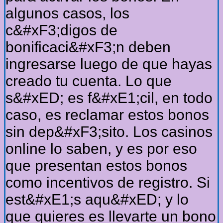
algunos casos, los
c&#xF3;digos de
bonificaci&#xF3;n deben
ingresarse luego de que hayas
creado tu cuenta. Lo que
s&#xED; es f&#xE1;cil, en todo
caso, es reclamar estos bonos
sin dep&#xF3;sito. Los casinos
online lo saben, y es por eso
que presentan estos bonos
como incentivos de registro. Si
est&#xE1;s aqu&#xED; y lo
que quieres es llevarte un bono