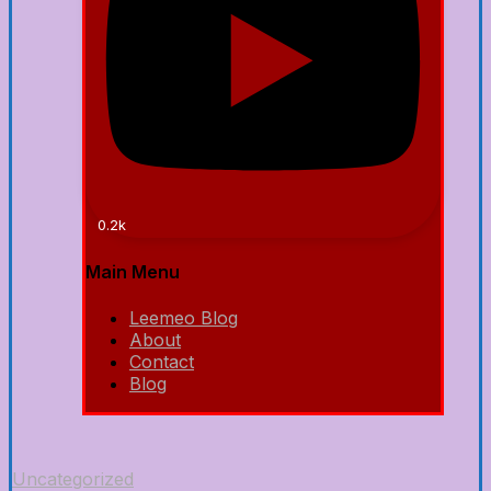
0.2k
Main Menu
Leemeo Blog
About
Contact
Blog
Uncategorized