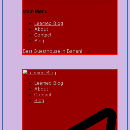
Main Menu
Leemeo Blog
About
Contact
Blog
Best Guesthouse in Banani
Leemeo Blog
About
Contact
Blog