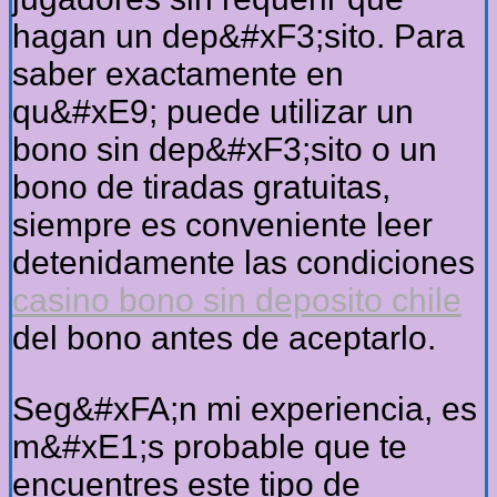
hagan un dep&#xF3;sito. Para
saber exactamente en
qu&#xE9; puede utilizar un
bono sin dep&#xF3;sito o un
bono de tiradas gratuitas,
siempre es conveniente leer
detenidamente las condiciones
casino bono sin deposito chile
del bono antes de aceptarlo.
Seg&#xFA;n mi experiencia, es
m&#xE1;s probable que te
encuentres este tipo de