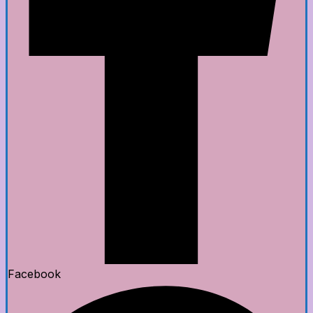
Facebook