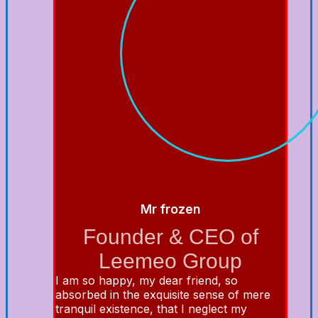
Mr frozen
Founder & CEO of
Leemeo Group
I am so happy, my dear friend, so
absorbed in the exquisite sense of mere
tranquil existence, that I neglect my