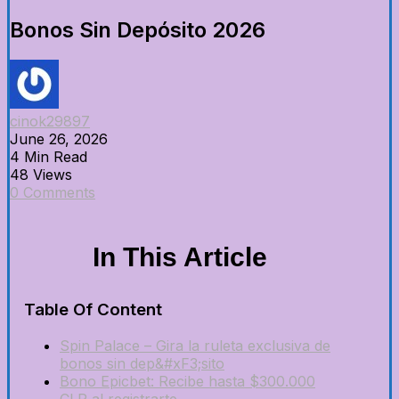
Bonos Sin Depósito 2026
cinok29897
June 26, 2026
4 Min Read
48 Views
0 Comments
In This Article
Table Of Content
Spin Palace – Gira la ruleta exclusiva de
bonos sin dep&#xF3;sito
Bono Epicbet: Recibe hasta $300.000