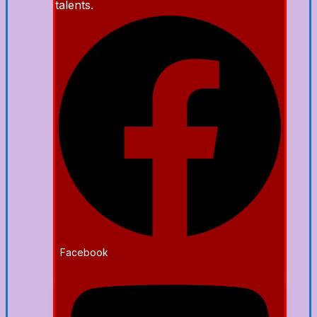
talents.
Facebook