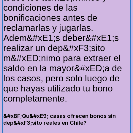
condiciones de las
bonificaciones antes de
reclamarlas y jugarlas.
Adem&#xE1;s deber&#xE1;s
realizar un dep&#xF3;sito
m&#xED;nimo para extraer el
saldo en la mayor&#xED;a de
los casos, pero solo luego de
que hayas utilizado tu bono
completamente.
&#xBF;Qu&#xE9; casas ofrecen bonos sin
dep&#xF3;sito reales en Chile?