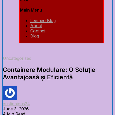
Main Menu
Leemeo Blog
About
Contact
Blog
Uncategorized
Containere Modulare: O Soluție
Avantajoasă și Eficientă
austinbinns24
June 3, 2026
4 Min Read