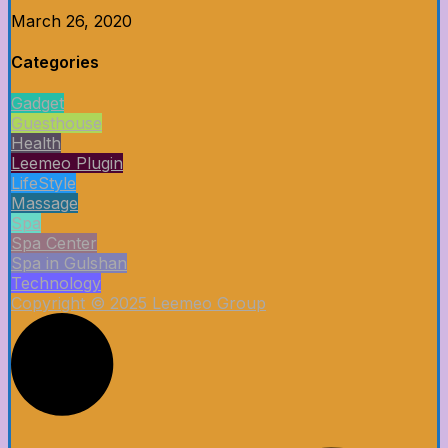
March 26, 2020
Categories
Gadget
Guesthouse
Health
Leemeo Plugin
LifeStyle
Massage
Spa
Spa Center
Spa in Gulshan
Technology
Copyright © 2025 Leemeo Group