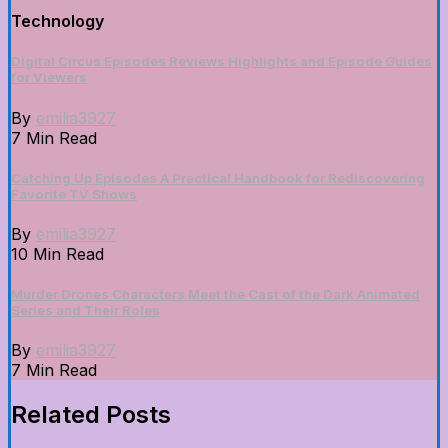
Technology
Digital Circus Episodes Reviews Highlights and Episode Guides
for Viewers
By
emilia3927
7 Min Read
Catching Up Episodes A Practical Handbook for Rediscovering
Favorite TV Shows
By
emilia3927
10 Min Read
Murder Drones Characters Meet the Cast of the Dark Animated
Series and Their Roles
By
emilia3927
7 Min Read
Related Posts