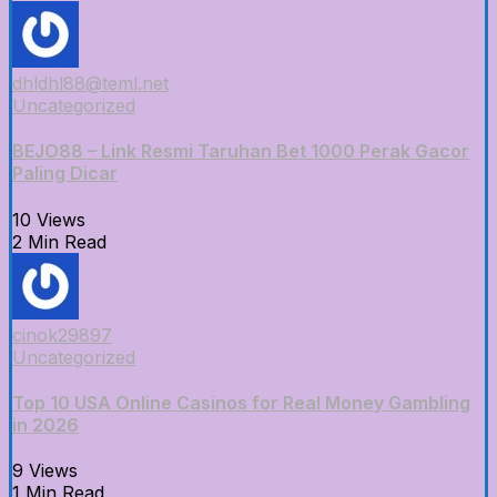
dhldhl88@teml.net
Uncategorized
BEJO88 – Link Resmi Taruhan Bet 1000 Perak Gacor
Paling Dicar
10 Views
2 Min Read
cinok29897
Uncategorized
Top 10 USA Online Casinos for Real Money Gambling
in 2026
9 Views
1 Min Read