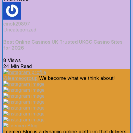
cinok29897
Uncategorized
Best Online Casinos UK Trusted UKGC Casino Sites
for 2026
8 Views
24 Min Read
@leemeogroup
We become what we think about!
Leemeo Blog is a dynamic online platform that delivers