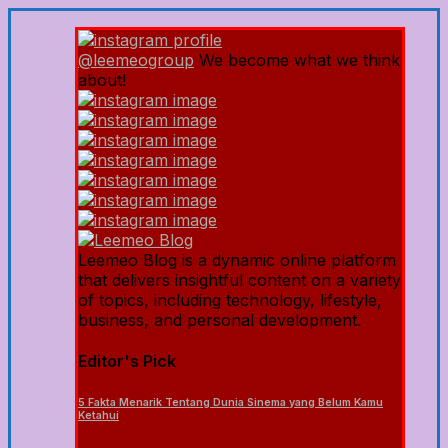
@leemeogroup
We become what we think
about!
Leemeo Blog is a dynamic online platform
that delivers insightful content on a variety
of topics, including technology, lifestyle,
business, and personal development.
Editor's Pick
5 Fakta Menarik Tentang Dunia Sinema yang Belum Kamu
Ketahui