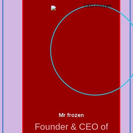
Mr frozen
Founder & CEO of