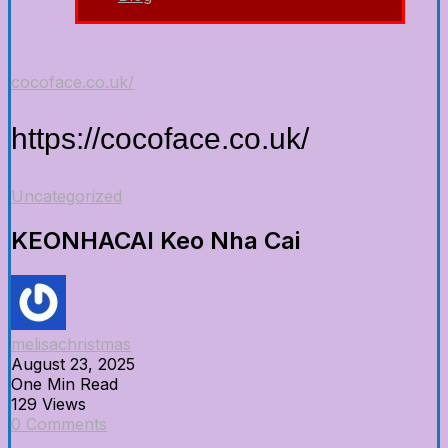
cocoface.co.uk/
https://cocoface.co.uk/
Uncategorized
KEONHACAI Keo Nha Cai
melisachristmas
August 23, 2025
One Min Read
129 Views
0 Comments