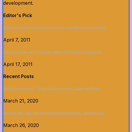
development.
Editor's Pick
5 Fakta Menarik Tentang Dunia Sinema yang Belum Kamu Ketahui
April 7, 2011
Upgrade Dapur dan Tunjukkan Siapa Chef Terbaik di Game Ini!
April 17, 2011
Recent Posts
Sistem Pembayaran Terbaik di Asianbookie: Cepat dan Mudah
March 21, 2020
CLICKBET88: Tips dan Trik untuk Memaksimalkan Taruhan Anda
March 26, 2020