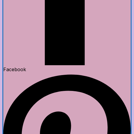
Facebook