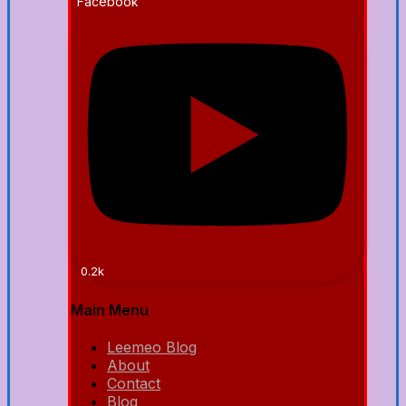
Facebook
0.2k
Main Menu
Leemeo Blog
About
Contact
Blog