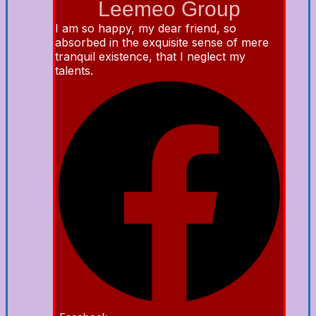
Leemeo Group
I am so happy, my dear friend, so
absorbed in the exquisite sense of mere
tranquil existence, that I neglect my
talents.