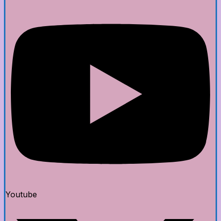
Youtube