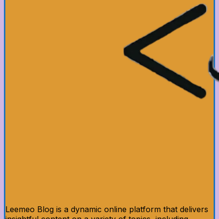
Leemeo Blog is a dynamic online platform that delivers