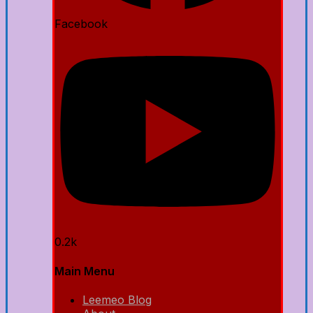
Facebook
0.2k
Main Menu
Leemeo Blog