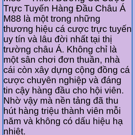
Trực Tuyến Hàng Đầu Châu Á
M88 là một trong những
thương hiệu cá cược trực tuyến
uy tín và lâu đời nhất tại thị
trường châu Á. Không chỉ là
một sân chơi đơn thuần, nhà
cái còn xây dựng cộng đồng cá
cược chuyên nghiệp và đáng
tin cậy hàng đầu cho hội viên.
Nhờ vậy mà nền tảng đã thu
hút hàng triệu thành viên mỗi
năm và không có dấu hiệu hạ
nhiệt.