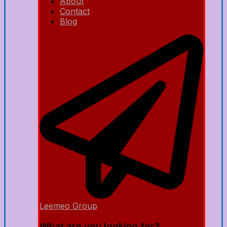
About
Contact
Blog
Leemeo Group
What are you looking for?