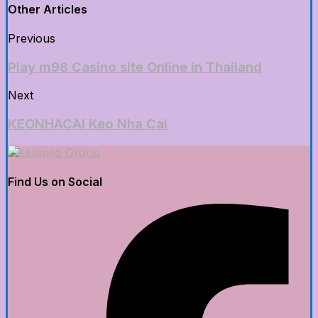
Other Articles
Previous
Play m98 Casino site Online in Thailand
Next
KEONHACAI Keo Nha Cai
Find Us on Social