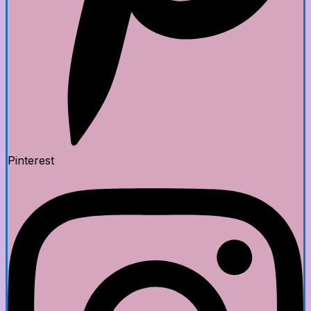
Pinterest