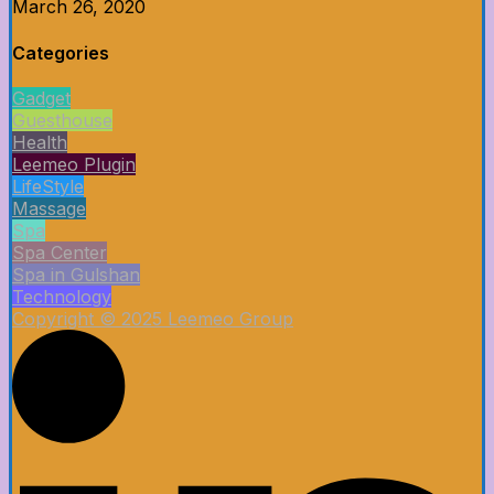
March 26, 2020
Categories
Gadget
Guesthouse
Health
Leemeo Plugin
LifeStyle
Massage
Spa
Spa Center
Spa in Gulshan
Technology
Copyright © 2025 Leemeo Group