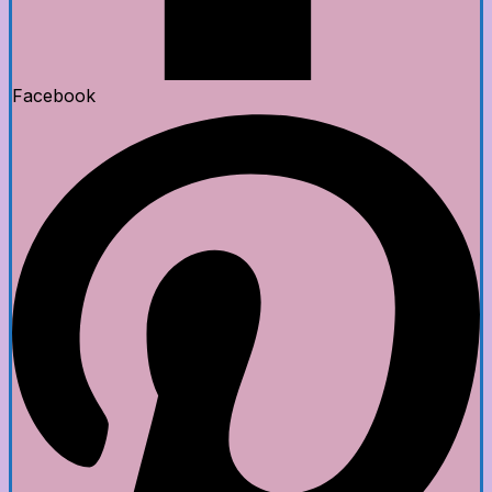
Facebook