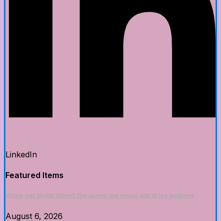
LinkedIn
Featured Items
Where was Skyfall filmed? The casino, the house, and all the locations
August 6, 2026