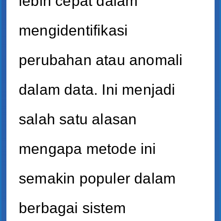
lebih cepat dalam
mengidentifikasi
perubahan atau anomali
dalam data. Ini menjadi
salah satu alasan
mengapa metode ini
semakin populer dalam
berbagai sistem