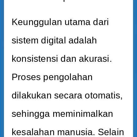
Keunggulan utama dari
sistem digital adalah
konsistensi dan akurasi.
Proses pengolahan
dilakukan secara otomatis,
sehingga meminimalkan
kesalahan manusia. Selain