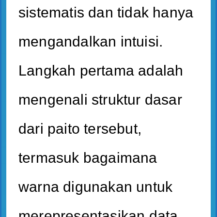
sistematis dan tidak hanya
mengandalkan intuisi.
Langkah pertama adalah
mengenali struktur dasar
dari paito tersebut,
termasuk bagaimana
warna digunakan untuk
merepresentasikan data.