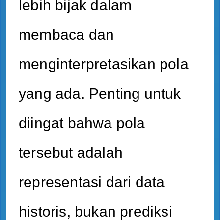
lebih bijak dalam
membaca dan
menginterpretasikan pola
yang ada. Penting untuk
diingat bahwa pola
tersebut adalah
representasi dari data
historis, bukan prediksi