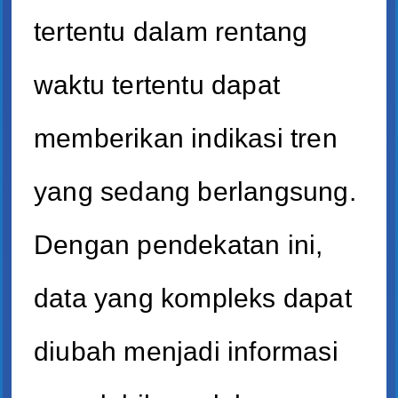
tertentu dalam rentang
waktu tertentu dapat
memberikan indikasi tren
yang sedang berlangsung.
Dengan pendekatan ini,
data yang kompleks dapat
diubah menjadi informasi