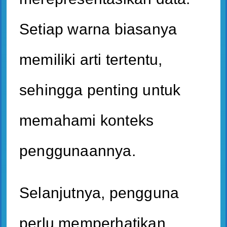
Setiap warna biasanya
memiliki arti tertentu,
sehingga penting untuk
memahami konteks
penggunaannya.
Selanjutnya, pengguna
perlu memperhatikan