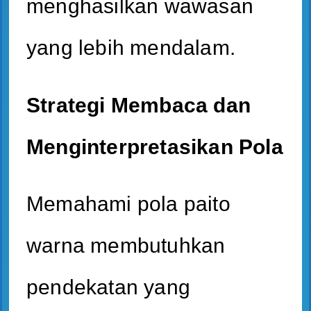
menghasilkan wawasan
yang lebih mendalam.
Strategi Membaca dan
Menginterpretasikan Pola
Memahami pola paito
warna membutuhkan
pendekatan yang