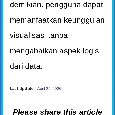
demikian, pengguna dapat
memanfaatkan keunggulan
visualisasi tanpa
mengabaikan aspek logis
dari data.
Last Update:
April 24, 2026
Please share this article