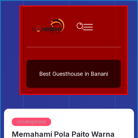
Best Guesthouse in Banani
Uncategorized
Memahami Pola Paito Warna