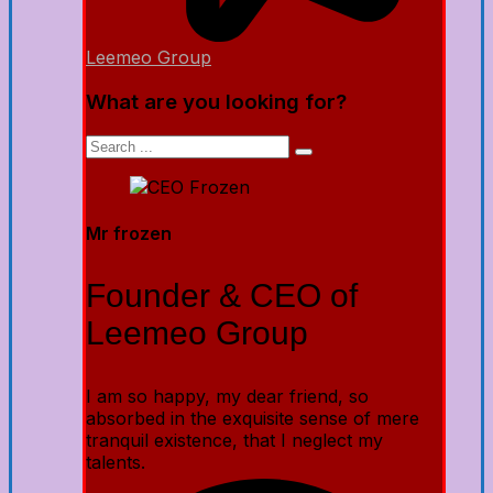
Leemeo Group
What are you looking for?
Mr frozen
Founder & CEO of
Leemeo Group
I am so happy, my dear friend, so
absorbed in the exquisite sense of mere
tranquil existence, that I neglect my
talents.