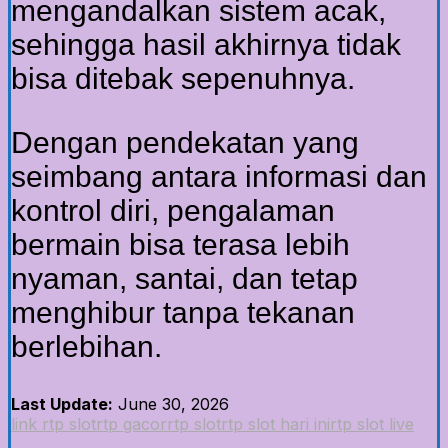
mengandalkan sistem acak,
sehingga hasil akhirnya tidak
bisa ditebak sepenuhnya.
Dengan pendekatan yang
seimbang antara informasi dan
kontrol diri, pengalaman
bermain bisa terasa lebih
nyaman, santai, dan tetap
menghibur tanpa tekanan
berlebihan.
Last Update:
June 30, 2026
link rtp slot
rtp gacor
rtp slot
rtp slot hari ini
rtp slot live