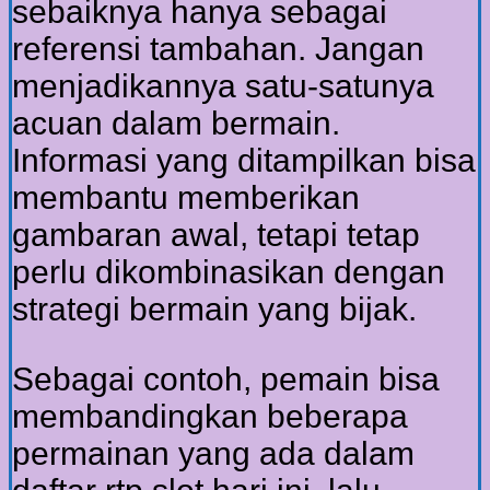
sebaiknya hanya sebagai
referensi tambahan. Jangan
menjadikannya satu-satunya
acuan dalam bermain.
Informasi yang ditampilkan bisa
membantu memberikan
gambaran awal, tetapi tetap
perlu dikombinasikan dengan
strategi bermain yang bijak.
Sebagai contoh, pemain bisa
membandingkan beberapa
permainan yang ada dalam