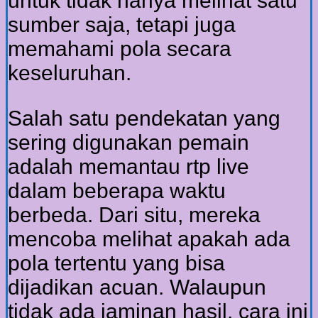
untuk tidak hanya melihat satu
sumber saja, tetapi juga
memahami pola secara
keseluruhan.
Salah satu pendekatan yang
sering digunakan pemain
adalah memantau rtp live
dalam beberapa waktu
berbeda. Dari situ, mereka
mencoba melihat apakah ada
pola tertentu yang bisa
dijadikan acuan. Walaupun
tidak ada jaminan hasil, cara ini