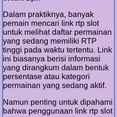
Dalam praktiknya, banyak
pemain mencari link rtp slot
untuk melihat daftar permainan
yang sedang memiliki RTP
tinggi pada waktu tertentu. Link
ini biasanya berisi informasi
yang dirangkum dalam bentuk
persentase atau kategori
permainan yang sedang aktif.
Namun penting untuk dipahami
bahwa penggunaan link rtp slot