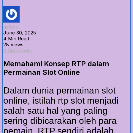
gelooo
June 30, 2025
4 Min Read
28 Views
0 Comments
Memahami Konsep RTP dalam
Permainan Slot Online
Dalam dunia permainan slot
online, istilah rtp slot menjadi
salah satu hal yang paling
sering dibicarakan oleh para
pemain. RTP sendiri adalah