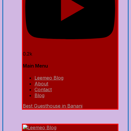
0.2k
Main Menu
Leemeo Blog
About
Contact
Blog
Best Guesthouse in Banani