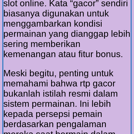
slot online. Kata “gacor” sendiri
biasanya digunakan untuk
menggambarkan kondisi
permainan yang dianggap lebih
sering memberikan
kemenangan atau fitur bonus.
Meski begitu, penting untuk
memahami bahwa rtp gacor
bukanlah istilah resmi dalam
sistem permainan. Ini lebih
kepada persepsi pemain
berdasarkan pengalaman