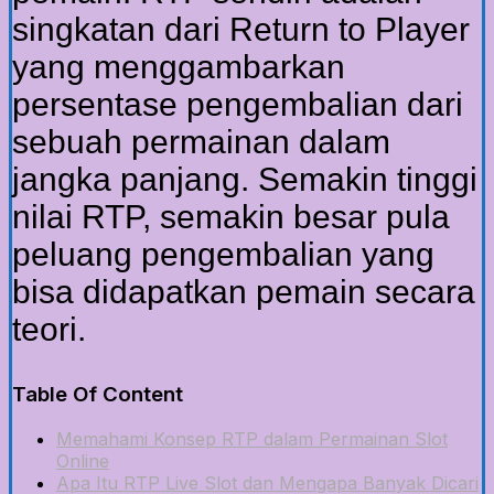
singkatan dari Return to Player
yang menggambarkan
persentase pengembalian dari
sebuah permainan dalam
jangka panjang. Semakin tinggi
nilai RTP, semakin besar pula
peluang pengembalian yang
bisa didapatkan pemain secara
teori.
Table Of Content
Memahami Konsep RTP dalam Permainan Slot
Online
Apa Itu RTP Live Slot dan Mengapa Banyak Dicari