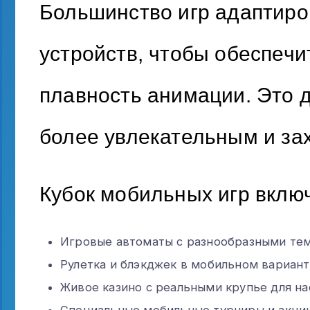
Большинство игр адаптир
устройств, чтобы обеспечи
плавность анимации. Это 
более увлекательным и з
Кубок мобильных игр вклю
Игровые автоматы с разнообразными тем
Рулетка и блэкджек в мобильном вариант
Живое казино с реальными крупье для н