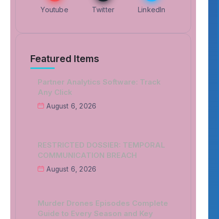
Youtube
Twitter
LinkedIn
Featured Items
Partner Analytics Software: Track
Any Click
August 6, 2026
RESTRICTED DOSSIER: TEMPORAL
COMMUNICATION BREACH
August 6, 2026
Murder Drones Episodes Complete
Guide to Every Season and Key