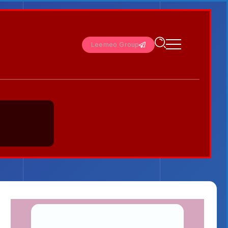
Leemeo Group