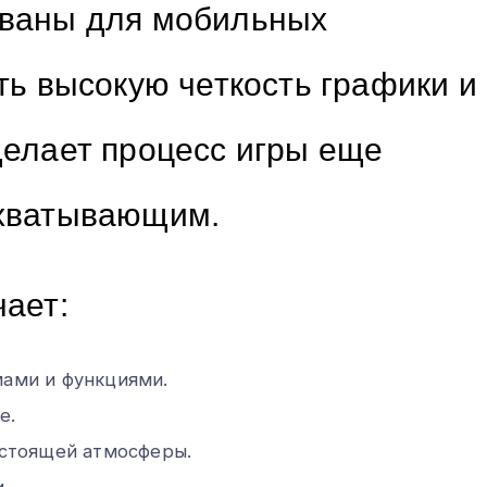
ованы для мобильных
ть высокую четкость графики и
делает процесс игры еще
ахватывающим.
чает:
ами и функциями.
е.
астоящей атмосферы.