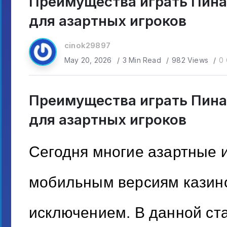
Преимущества играть Пина
для азартных игроков
cinok29897
May 20, 2026
3 Min Read
982 Views
0
Преимущества играть Пина
для азартных игроков
Сегодня многие азартные 
мобильным версиям казино
исключением. В данной ст