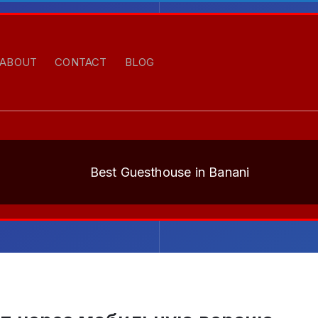
ABOUT
CONTACT
BLOG
Best Guesthouse in Banani