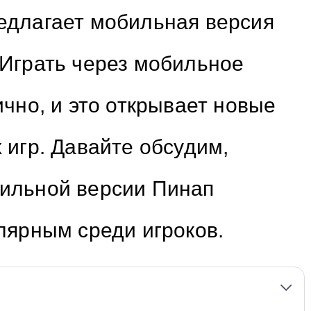
едлагает мобильная версия
 Играть через мобильное
ично, и это открывает новые
 игр. Давайте обсудим,
ильной версии Пинап
лярным среди игроков.