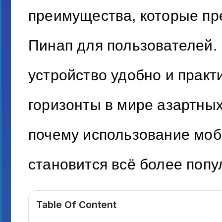
преимущества, которые пр
Пинап для пользователей.
устройство удобно и практ
горизонты в мире азартных
почему использование моб
становится всё более попу
Table Of Content