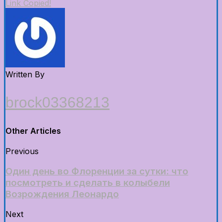
Link Copied!
Written By
brock03368213
Other Articles
Previous
Один день во Флоренции за сутки: что
посмотреть и сделать в колыбели
Возрождения Леонардо
Next