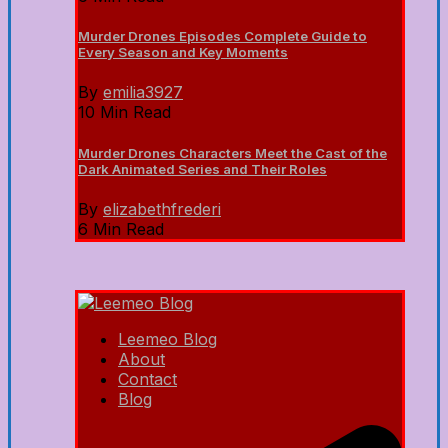
Murder Drones Episodes Complete Guide to
Every Season and Key Moments
By
emilia3927
10 Min Read
Murder Drones Characters Meet the Cast of the
Dark Animated Series and Their Roles
By
elizabethfrederi
6 Min Read
Leemeo Blog
About
Contact
Blog