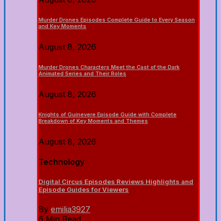
Murder Drones Episodes Complete Guide to Every Season
and Key Moments
August 8, 2026
Murder Drones Characters Meet the Cast of the Dark
Animated Series and Their Roles
August 8, 2026
Knights of Guinevere Episode Guide with Complete
Breakdown of Key Moments and Themes
August 8, 2026
Technology
Digital Circus Episodes Reviews Highlights and
Episode Guides for Viewers
By
emilia3927
6 Min Read