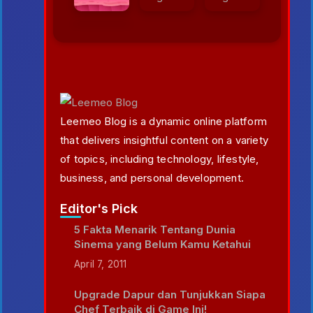
Leemeo Blog is a dynamic online platform
that delivers insightful content on a variety
of topics, including technology, lifestyle,
business, and personal development.
Editor's Pick
5 Fakta Menarik Tentang Dunia
Sinema yang Belum Kamu Ketahui
April 7, 2011
Upgrade Dapur dan Tunjukkan Siapa
Chef Terbaik di Game Ini!