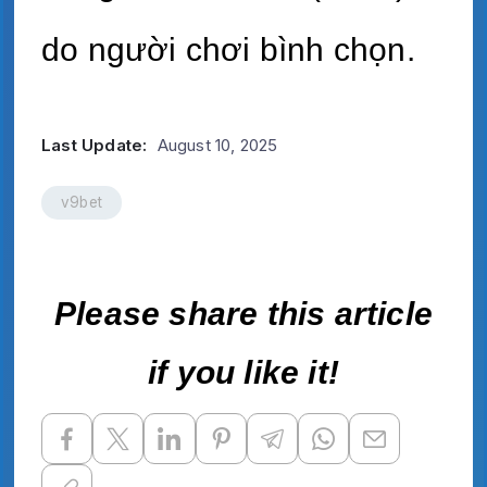
do người chơi bình chọn.
Last Update:
August 10, 2025
v9bet
Please share this article
if you like it!