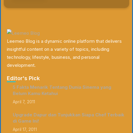
Leemeo Blog is a dynamic online platform that delivers
insightful content on a variety of topics, including
technology, lifestyle, business, and personal
development.
Editor's Pick
5 Fakta Menarik Tentang Dunia Sinema yang
Belum Kamu Ketahui
April 7, 2011
Upgrade Dapur dan Tunjukkan Siapa Chef Terbaik
di Game Ini!
April 17, 2011