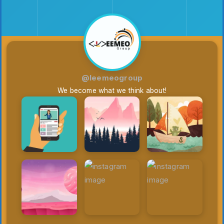
@leemeogroup
We become what we think about!