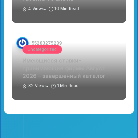
4 Views
10 Min Read
55283275239
Uncategorized
Имеющиеся ставки-
принимающие фирмы Август
2026 – завершенный каталог
32 Views
1 Min Read