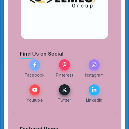
Find Us on Social
Facebook
Pinterest
Instagram
Youtube
Twitter
LinkedIn
Featured Items