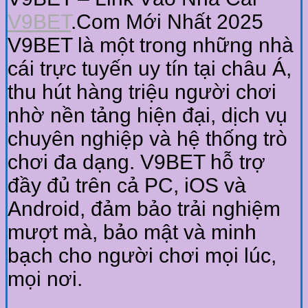
V9BET
.Com Mới Nhất 2025
V9BET là một trong những nhà
cái trực tuyến uy tín tại châu Á,
thu hút hàng triệu người chơi
nhờ nền tảng hiện đại, dịch vụ
chuyên nghiệp và hệ thống trò
chơi đa dạng. V9BET hỗ trợ
đầy đủ trên cả PC, iOS và
Android, đảm bảo trải nghiệm
mượt mà, bảo mật và minh
bạch cho người chơi mọi lúc,
mọi nơi.