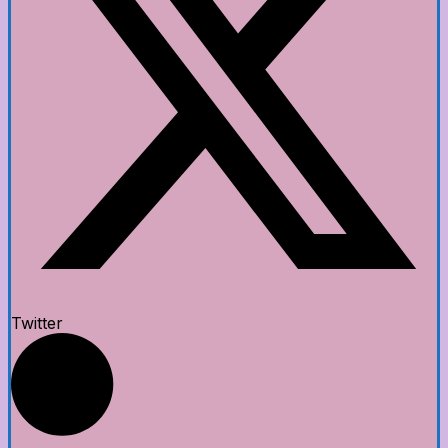
Twitter