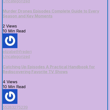
Uncategorized
Murder Drones Episodes Complete Guide to Every
Season and Key Moments
2 Views
10 Min Read
elizabethfrederi
Uncategorized
Catching Up Episodes A Practical Handbook for
Rediscovering Favorite TV Shows
4 Views
10 Min Read
55283275239