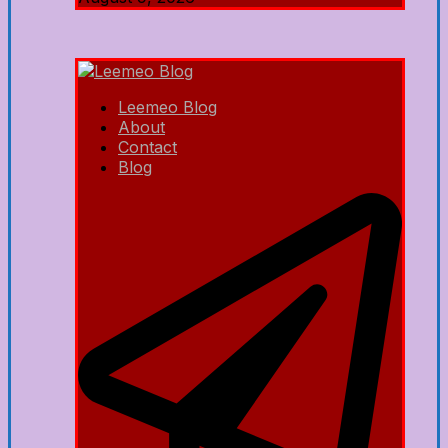
Leemeo Blog
About
Contact
Blog