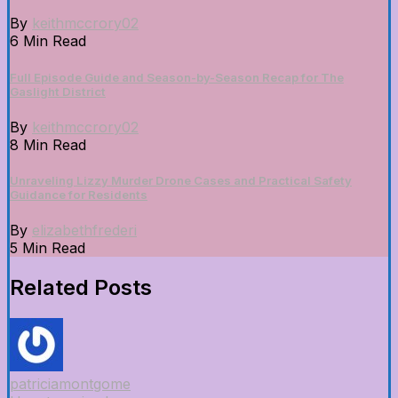
By
keithmccrory02
6 Min Read
Full Episode Guide and Season-by-Season Recap for The
Gaslight District
By
keithmccrory02
8 Min Read
Unraveling Lizzy Murder Drone Cases and Practical Safety
Guidance for Residents
By
elizabethfrederi
5 Min Read
Related Posts
patriciamontgome