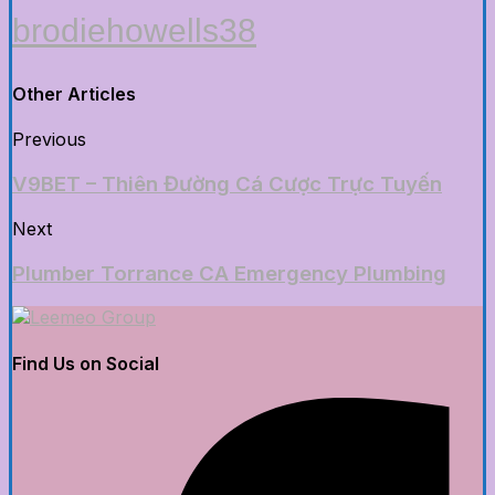
brodiehowells38
Other Articles
Previous
V9BET – Thiên Đường Cá Cược Trực Tuyến
Next
Plumber Torrance CA Emergency Plumbing
Find Us on Social