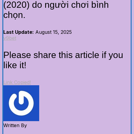
(2020) do người chơi bình
chọn.
Last Update:
August 15, 2025
v9bet
Please share this article if you
like it!
Link Copied!
Written By