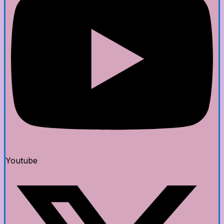
Youtube