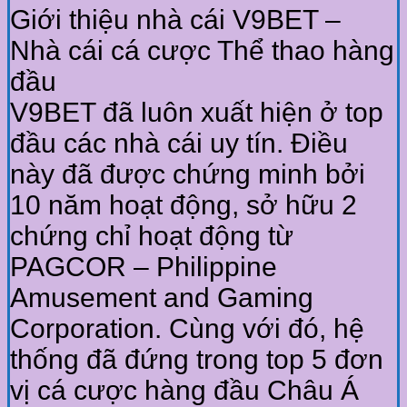
Giới thiệu nhà cái V9BET –
Nhà cái cá cược Thể thao hàng
đầu
V9BET đã luôn xuất hiện ở top
đầu các nhà cái uy tín. Điều
này đã được chứng minh bởi
10 năm hoạt động, sở hữu 2
chứng chỉ hoạt động từ
PAGCOR – Philippine
Amusement and Gaming
Corporation. Cùng với đó, hệ
thống đã đứng trong top 5 đơn
vị cá cược hàng đầu Châu Á