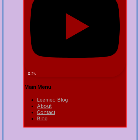
0.2k
Main Menu
Leemeo Blog
About
Contact
Blog