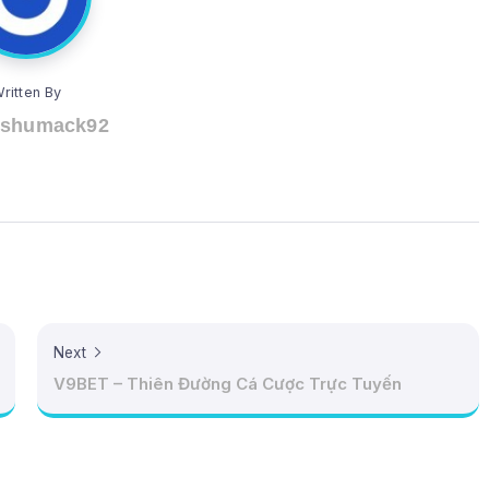
ritten By
nshumack92
Next
V9BET – Thiên Đường Cá Cược Trực Tuyến