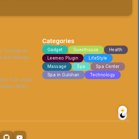
Categories
Gadget
Guesthouse
Health
 Terbaik di
t dan Mudah
Leemeo Plugin
LifeStyle
Massage
Spa
Spa Center
Spa in Gulshan
Technology
an Trik untuk
ruhan Anda