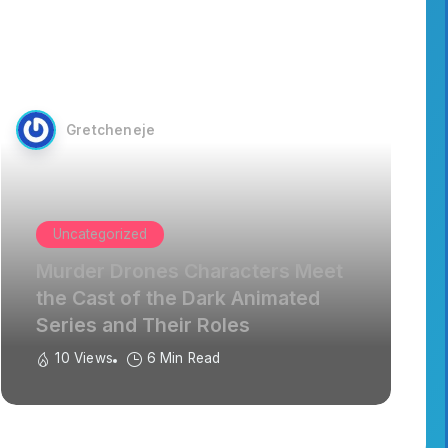
Gretcheneje
Uncategorized
Murder Drones Characters Meet
the Cast of the Dark Animated
Series and Their Roles
10 Views
6 Min Read