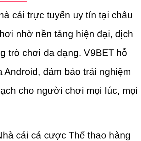
 cái trực tuyến uy tín tại châu
chơi nhờ nền tảng hiện đại, dịch
g trò chơi đa dạng. V9BET hỗ
à Android, đảm bảo trải nghiệm
ạch cho người chơi mọi lúc, mọi
Nhà cái cá cược Thể thao hàng