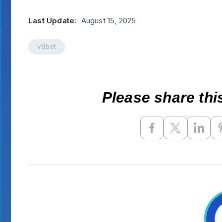
Last Update:
August 15, 2025
v9bet
Unraveling Liz
Cases and Prac
Please share this 
Guidance for R
By
Elizabethfrede