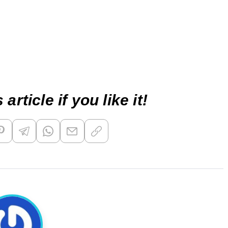
zy Murder Drone
Murder Drones Characters
tical Safety
Meet the Cast of the Dark
article if you like it!
esidents
Animated Series and Their
Roles
ri
5 Min Read
By
Keithmccrory02
6 Min Read