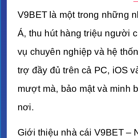
V9BET là một trong những nhà
Á, thu hút hàng triệu người 
vụ chuyên nghiệp và hệ thốn
trợ đầy đủ trên cả PC, iOS v
mượt mà, bảo mật và minh b
nơi.
Giới thiệu nhà cái V9BET – 