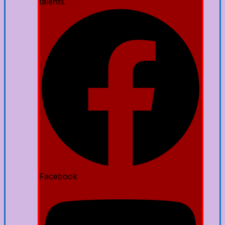
talents.
Facebook