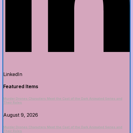
LinkedIn
Featured Items
Murder Drones Characters Meet the Cast of the Dark Animated Series and
Their Roles
August 9, 2026
Murder Drones Characters Meet the Cast of the Dark Animated Series and
Their Roles