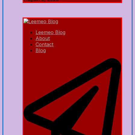
Leemeo Blog
About
Contact
Blog