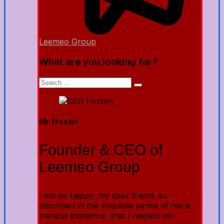
Leemeo Group
What are you looking for?
Mr frozen
Founder & CEO of
Leemeo Group
I am so happy, my dear friend, so
absorbed in the exquisite sense of mere
tranquil existence, that I neglect my