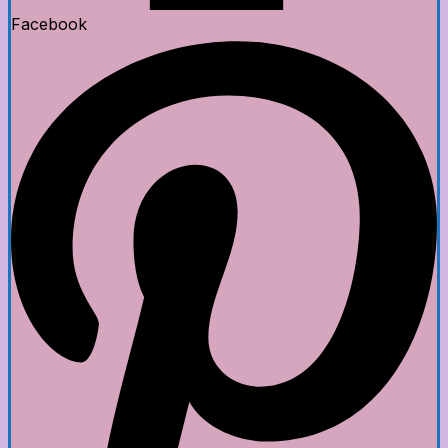
Facebook