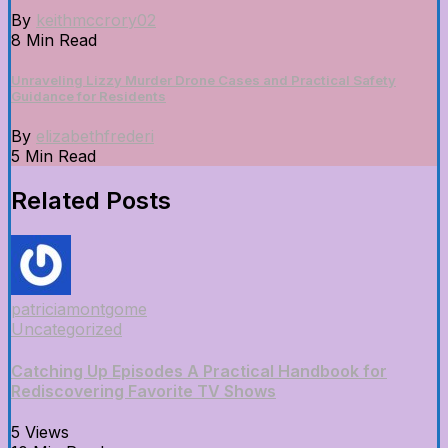
By
keithmccrory02
8 Min Read
Unraveling Lizzy Murder Drone Cases and Practical Safety
Guidance for Residents
By
elizabethfrederi
5 Min Read
Related Posts
patriciamontgome
Uncategorized
Catching Up Episodes A Practical Handbook for
Rediscovering Favorite TV Shows
5 Views