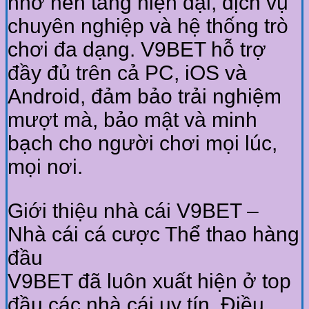
nhờ nền tảng hiện đại, dịch vụ
chuyên nghiệp và hệ thống trò
chơi đa dạng. V9BET hỗ trợ
đầy đủ trên cả PC, iOS và
Android, đảm bảo trải nghiệm
mượt mà, bảo mật và minh
bạch cho người chơi mọi lúc,
mọi nơi.
Giới thiệu nhà cái V9BET –
Nhà cái cá cược Thể thao hàng
đầu
V9BET đã luôn xuất hiện ở top
đầu các nhà cái uy tín. Điều