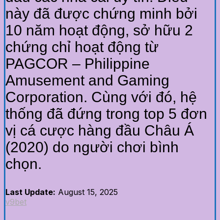
này đã được chứng minh bởi
10 năm hoạt động, sở hữu 2
chứng chỉ hoạt động từ
PAGCOR – Philippine
Amusement and Gaming
Corporation. Cùng với đó, hệ
thống đã đứng trong top 5 đơn
vị cá cược hàng đầu Châu Á
(2020) do người chơi bình
chọn.
Last Update:
August 15, 2025
v9bet