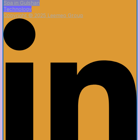
Spa in Gulshan
Technology
Copyright © 2025 Leemeo Group