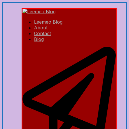
Leemeo Blog
About
Contact
Blog