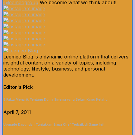
@leemeogroup
We become what we think about!
Leemeo Blog is a dynamic online platform that delivers
insightful content on a variety of topics, including
technology, lifestyle, business, and personal
development.
Editor's Pick
5 Fakta Menarik Tentang Dunia Sinema yang Belum Kamu Ketahui
April 7, 2011
Upgrade Dapur dan Tunjukkan Siapa Chef Terbaik di Game Ini!