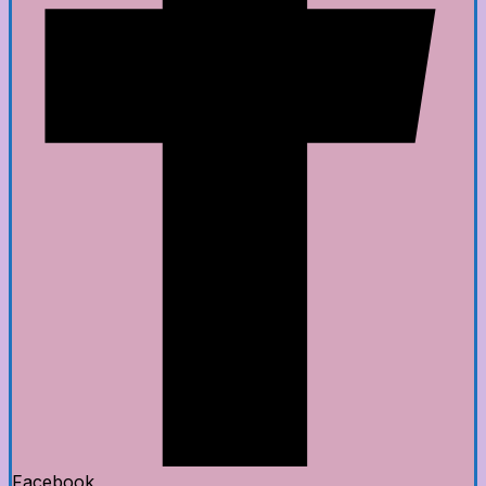
Facebook