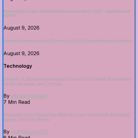
Имеющиеся ставки-принимающие фирмы Август 2026 – завершенный
каталог
August 9, 2026
Каждые игровые конторы Позднее лето 2026 – максимальный перечень
August 9, 2026
Technology
Knights of Guinevere Episode Guide with Complete Breakdown
of Key Moments and Themes
By
elizabethfrederi
7 Min Read
Murder Drones Characters Meet the Cast of the Dark Animated
Series and Their Roles
By
keithmccrory02
6 Min Read