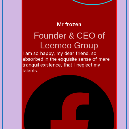
Mr frozen
Founder & CEO of
Leemeo Group
I am so happy, my dear friend, so
absorbed in the exquisite sense of mere
tranquil existence, that I neglect my
talents.