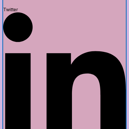
Twitter