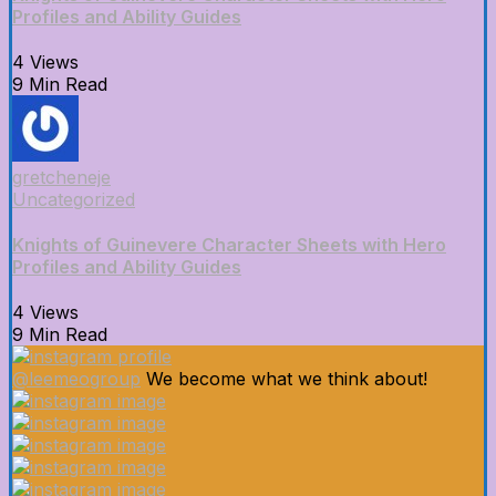
Profiles and Ability Guides
4 Views
9 Min Read
gretcheneje
Uncategorized
Knights of Guinevere Character Sheets with Hero
Profiles and Ability Guides
4 Views
9 Min Read
@leemeogroup
We become what we think about!