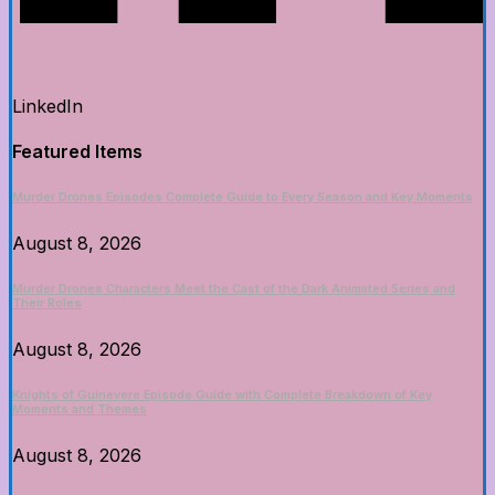
LinkedIn
Featured Items
Murder Drones Episodes Complete Guide to Every Season and Key Moments
August 8, 2026
Murder Drones Characters Meet the Cast of the Dark Animated Series and
Their Roles
August 8, 2026
Knights of Guinevere Episode Guide with Complete Breakdown of Key
Moments and Themes
August 8, 2026