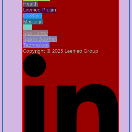
Health
Leemeo Plugin
LifeStyle
Massage
Spa
Spa Center
Spa in Gulshan
Technology
Copyright © 2025 Leemeo Group