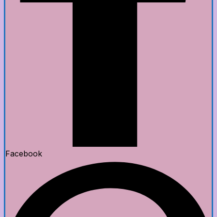
Facebook