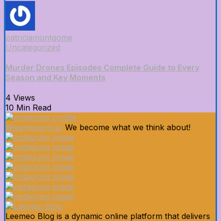
patriciamontgome
Uncategorized
Murder Drones Episodes Complete Guide to Every
Season and Key Moments
4 Views
10 Min Read
@leemeogroup
We become what we think about!
Leemeo Blog is a dynamic online platform that delivers