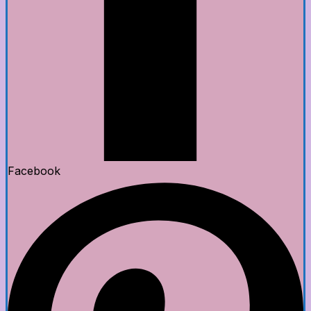
Facebook