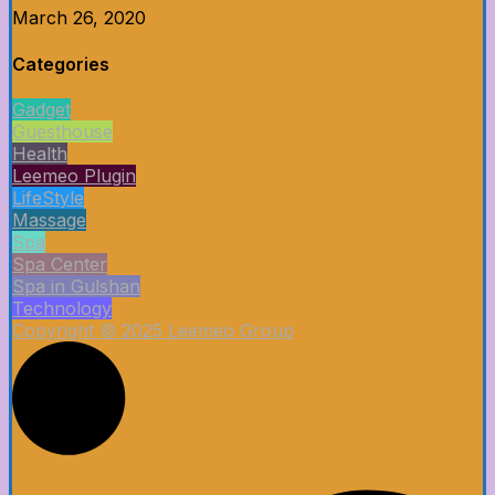
March 26, 2020
Categories
Gadget
Guesthouse
Health
Leemeo Plugin
LifeStyle
Massage
Spa
Spa Center
Spa in Gulshan
Technology
Copyright © 2025 Leemeo Group