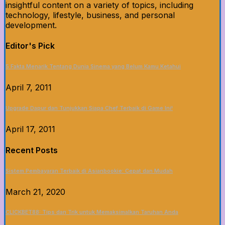
insightful content on a variety of topics, including
technology, lifestyle, business, and personal
development.
Editor's Pick
5 Fakta Menarik Tentang Dunia Sinema yang Belum Kamu Ketahui
April 7, 2011
Upgrade Dapur dan Tunjukkan Siapa Chef Terbaik di Game Ini!
April 17, 2011
Recent Posts
Sistem Pembayaran Terbaik di Asianbookie: Cepat dan Mudah
March 21, 2020
CLICKBET88: Tips dan Trik untuk Memaksimalkan Taruhan Anda