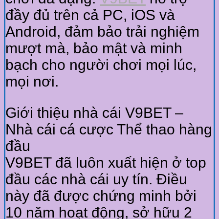
đầy đủ trên cả PC, iOS và
Android, đảm bảo trải nghiệm
mượt mà, bảo mật và minh
bạch cho người chơi mọi lúc,
mọi nơi.
Giới thiệu nhà cái V9BET –
Nhà cái cá cược Thể thao hàng
đầu
V9BET đã luôn xuất hiện ở top
đầu các nhà cái uy tín. Điều
này đã được chứng minh bởi
10 năm hoạt động, sở hữu 2