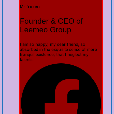
Mr frozen
Founder & CEO of
Leemeo Group
I am so happy, my dear friend, so
absorbed in the exquisite sense of mere
tranquil existence, that I neglect my
talents.