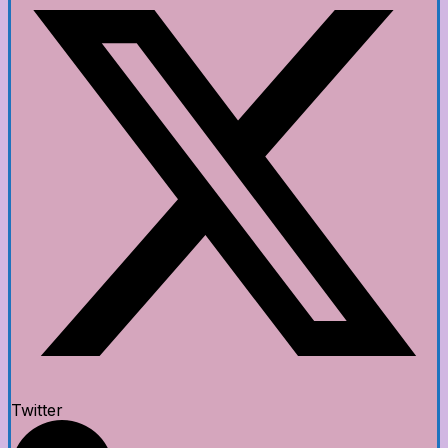
Twitter