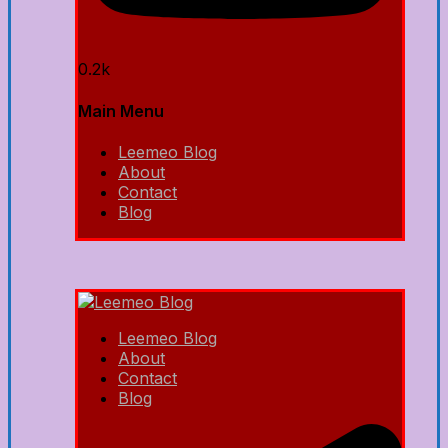
0.2k
Main Menu
Leemeo Blog
About
Contact
Blog
Leemeo Blog
About
Contact
Blog