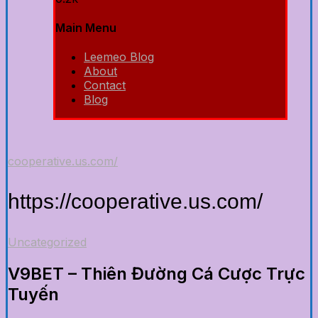
Main Menu
Leemeo Blog
About
Contact
Blog
cooperative.us.com/
https://cooperative.us.com/
Uncategorized
V9BET – Thiên Đường Cá Cược Trực
Tuyến