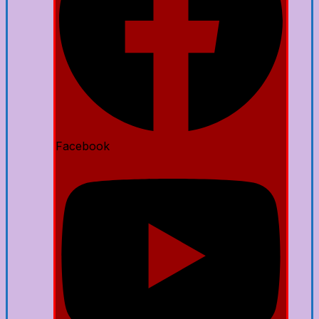
Facebook