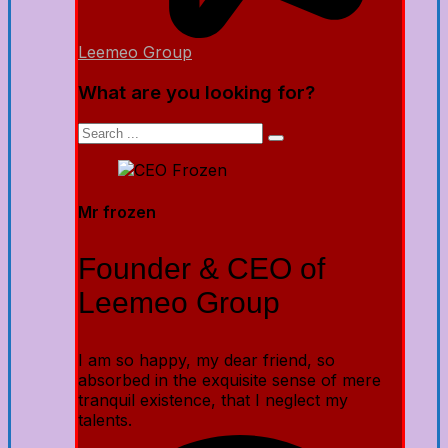
Leemeo Group
What are you looking for?
Mr frozen
Founder & CEO of
Leemeo Group
I am so happy, my dear friend, so
absorbed in the exquisite sense of mere
tranquil existence, that I neglect my
talents.