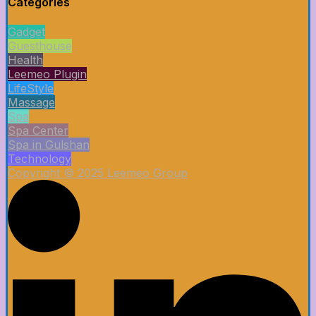
Categories
Gadget
Guesthouse
Health
Leemeo Plugin
LifeStyle
Massage
Spa
Spa Center
Spa in Gulshan
Technology
Copyright © 2025 Leemeo Group