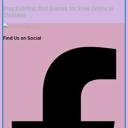
Play Exciting Slot Games for Free Online in
Thailand
Find Us on Social