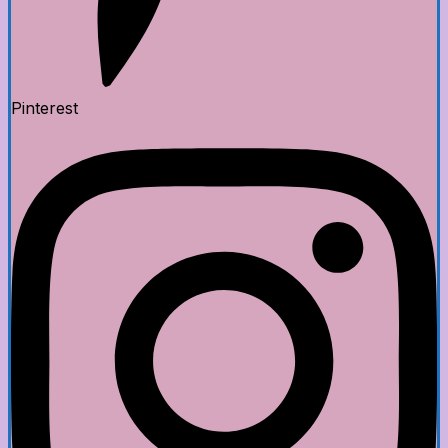
Pinterest