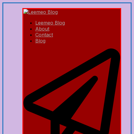
Leemeo Blog
About
Contact
Blog