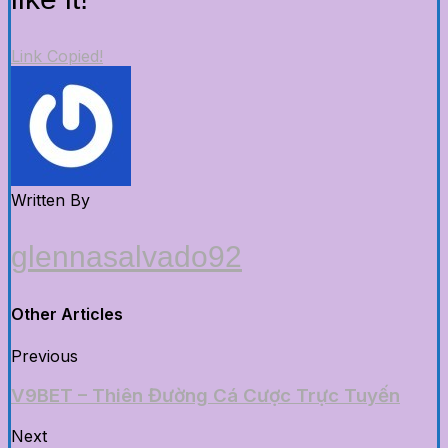
Link Copied!
Written By
glennasalvado92
Other Articles
Previous
V9BET – Thiên Đường Cá Cược Trực Tuyến
Next