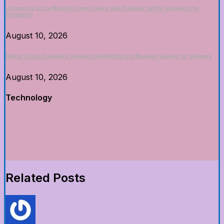
Unraveling Lizzy Murder Drone Cases and Practical Safety Guidance for
Residents
August 10, 2026
Digital Circus Episodes Reviews Highlights and Episode Guides for Viewers
August 10, 2026
Technology
Related Posts