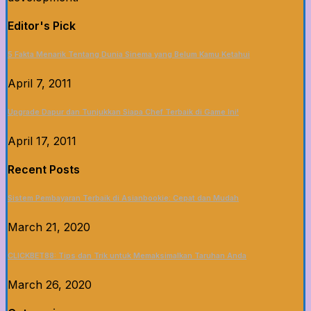
Editor's Pick
5 Fakta Menarik Tentang Dunia Sinema yang Belum Kamu Ketahui
April 7, 2011
Upgrade Dapur dan Tunjukkan Siapa Chef Terbaik di Game Ini!
April 17, 2011
Recent Posts
Sistem Pembayaran Terbaik di Asianbookie: Cepat dan Mudah
March 21, 2020
CLICKBET88: Tips dan Trik untuk Memaksimalkan Taruhan Anda
March 26, 2020