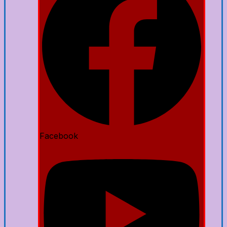
Facebook