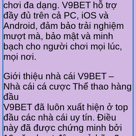
chơi đa dạng. V9BET hỗ trợ
đầy đủ trên cả PC, iOS và
Android, đảm bảo trải nghiệm
mượt mà, bảo mật và minh
bạch cho người chơi mọi lúc,
mọi nơi.
Giới thiệu nhà cái V9BET –
Nhà cái cá cược Thể thao hàng
đầu
V9BET đã luôn xuất hiện ở top
đầu các nhà cái uy tín. Điều
này đã được chứng minh bởi