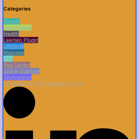
Categories
Gadget
Guesthouse
Health
Leemeo Plugin
LifeStyle
Massage
Spa
Spa Center
Spa in Gulshan
Technology
Copyright © 2025 Leemeo Group