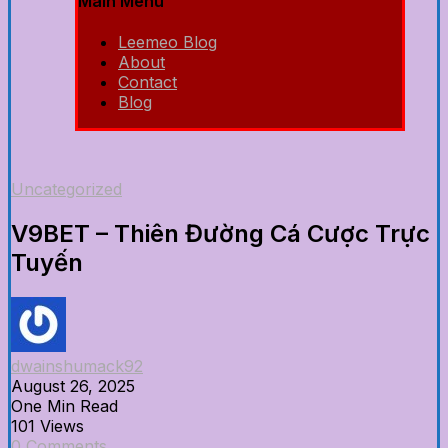
Main Menu
Leemeo Blog
About
Contact
Blog
Uncategorized
V9BET – Thiên Đường Cá Cược Trực
Tuyến
dwainshumack92
August 26, 2025
One Min Read
101 Views
0 Comments