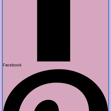
Facebook