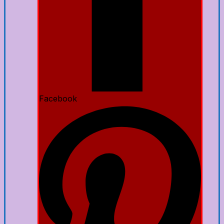
Facebook