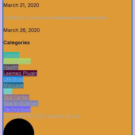
March 21, 2020
CLICKBET88: Tips dan Trik untuk Memaksimalkan Taruhan Anda
March 26, 2020
Categories
Gadget
Guesthouse
Health
Leemeo Plugin
LifeStyle
Massage
Spa
Spa Center
Spa in Gulshan
Technology
Copyright © 2025 Leemeo Group