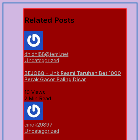
Related Posts
dhldhl88@teml.net
Uncategorized
BEJO88 – Link Resmi Taruhan Bet 1000
Perak Gacor Paling Dicar
10 Views
2 Min Read
cinok29897
Uncategorized