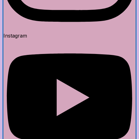
Instagram