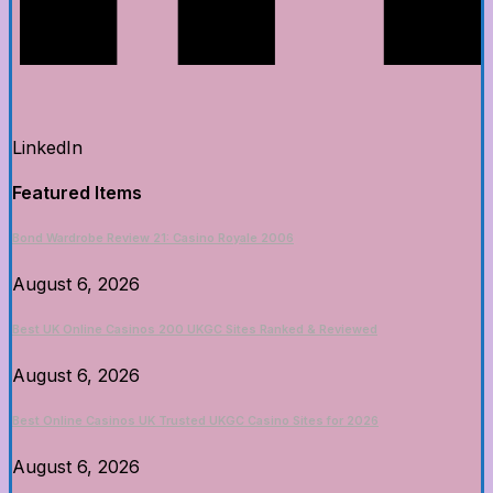
LinkedIn
Featured Items
Bond Wardrobe Review 21: Casino Royale 2006
August 6, 2026
Best UK Online Casinos 200 UKGC Sites Ranked & Reviewed
August 6, 2026
Best Online Casinos UK Trusted UKGC Casino Sites for 2026
August 6, 2026