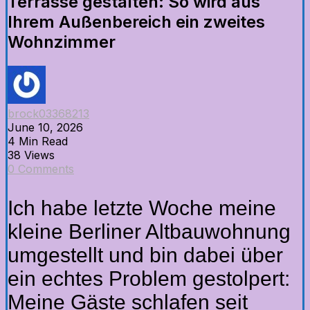
Terrasse gestalten: So wird aus
Ihrem Außenbereich ein zweites
Wohnzimmer
brock03368213
June 10, 2026
4 Min Read
38 Views
0 Comments
Ich habe letzte Woche meine
kleine Berliner Altbauwohnung
umgestellt und bin dabei über
ein echtes Problem gestolpert:
Meine Gäste schlafen seit