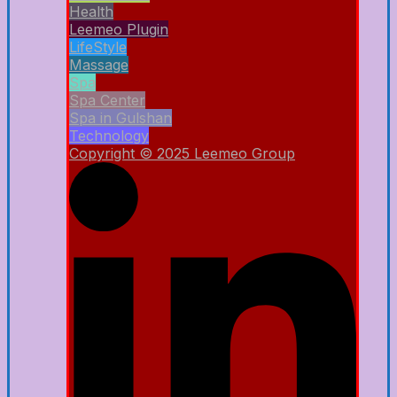
Health
Leemeo Plugin
LifeStyle
Massage
Spa
Spa Center
Spa in Gulshan
Technology
Copyright © 2025 Leemeo Group