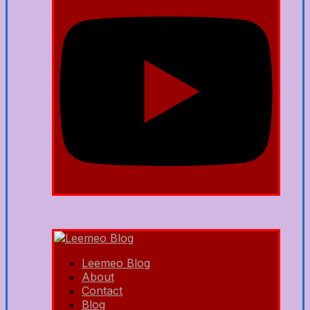
Leemeo Blog
About
Contact
Blog