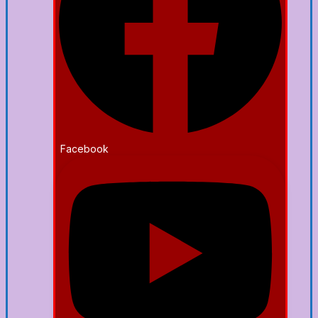
Facebook