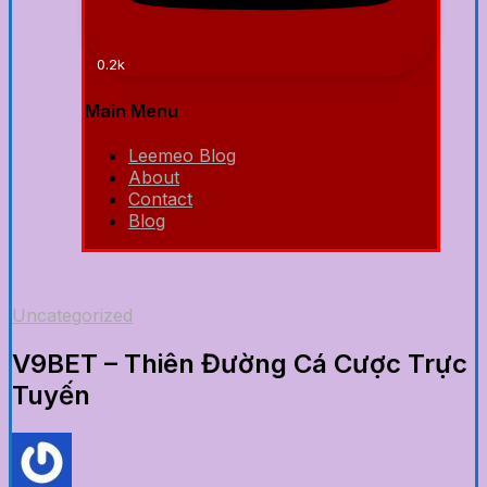
0.2k
Main Menu
Leemeo Blog
About
Contact
Blog
Uncategorized
V9BET – Thiên Đường Cá Cược Trực
Tuyến