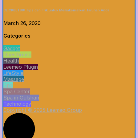
CLICKBET88: Tips dan Trik untuk Memaksimalkan Taruhan Anda
March 26, 2020
Categories
Gadget
Guesthouse
Health
Leemeo Plugin
LifeStyle
Massage
Spa
Spa Center
Spa in Gulshan
Technology
Copyright © 2025 Leemeo Group