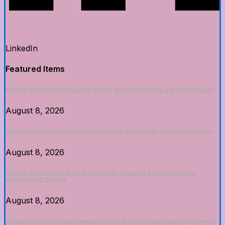
LinkedIn
Featured Items
Knights of Guinevere Character Sheets with Hero Profiles and Ability Guides
August 8, 2026
Digital Circus Episodes Reviews Highlights and Episode Guides for Viewers
August 8, 2026
Knights of Guinevere Episode Guide with Complete Breakdown of Key
Moments and Themes
August 8, 2026
Murder Drones Episodes Complete Guide to Every Season and Key Moments