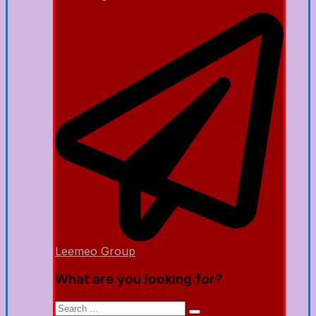
Leemeo Group
What are you looking for?