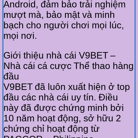
Android, đảm bảo trải nghiệm
mượt mà, bảo mật và minh
bạch cho người chơi mọi lúc,
mọi nơi.
Giới thiệu nhà cái V9BET –
Nhà cái cá cược Thể thao hàng
đầu
V9BET đã luôn xuất hiện ở top
đầu các nhà cái uy tín. Điều
này đã được chứng minh bởi
10 năm hoạt động, sở hữu 2
chứng chỉ hoạt động từ