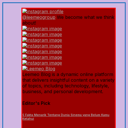
@leemeogroup
We become what we think
about!
Leemeo Blog is a dynamic online platform
that delivers insightful content on a variety
of topics, including technology, lifestyle,
business, and personal development.
Editor's Pick
5 Fakta Menarik Tentang Dunia Sinema yang Belum Kamu
Ketahui