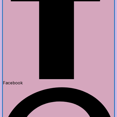
Facebook