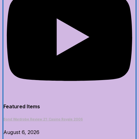
Featured Items
Bond Wardrobe Review 21: Casino Royale 2006
August 6, 2026