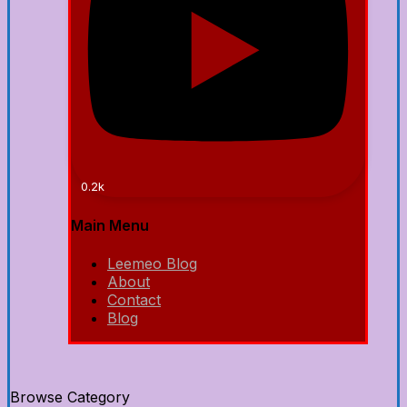
0.2k
Main Menu
Leemeo Blog
About
Contact
Blog
Browse Category