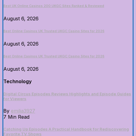
Best UK Online Casinos 200 UKGC Sites Ranked & Reviewed
August 6, 2026
Best Online Casinos UK Trusted UKGC Casino Sites for 2026
August 6, 2026
Best Online Casinos UK Trusted UKGC Casino Sites for 2026
August 6, 2026
Technology
Digital Circus Episodes Reviews Highlights and Episode Guides
for Viewers
By
emilia3927
7 Min Read
Catching Up Episodes A Practical Handbook for Rediscovering
Favorite TV Shows