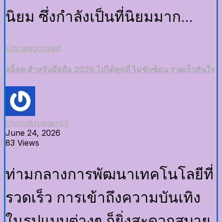
นิยม ซึ่งกำลังเป็นที่นิยมมาก...
Uncategorized
สล็อต สำหรับมือถือ 2026 ไปได้ทุกที่ ไม่ซับซ้อน รวดเร็วทันใจ
chongkrueger69
June 24, 2026
83 Views
ท่ามกลางการพัฒนาเทคโนโลยีที่
รวดเร็ว การเข้าถึงความบันเทิง
ในรูปแบบต่างๆ ก็ยิ่งสะดวกสบาย