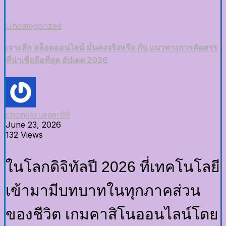
Uncategorized
เจาะลึก สล็อตออนไลน์ มั่นคงจริงหรือ กับ แนวทางการคัดสรร
ที่น่าเชื่อถือที่สุด อัปเดต 2026
chongkrueger69
June 23, 2026
132 Views
ในโลกดิจิทัลปี 2026 ที่เทคโนโลยี
เข้ามามีบทบาทในทุกภาคส่วน
ของชีวิต เกมคาสิโนออนไลน์โดย