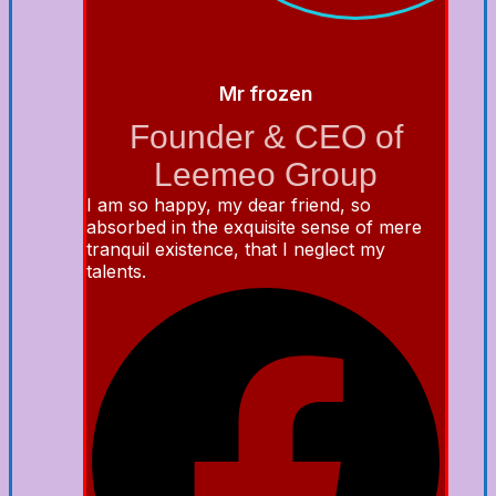
Mr frozen
Founder & CEO of
Leemeo Group
I am so happy, my dear friend, so
absorbed in the exquisite sense of mere
tranquil existence, that I neglect my
talents.