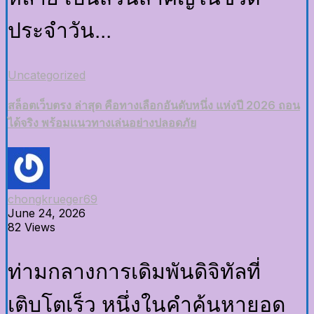
ประจำวัน...
Uncategorized
สล็อตเว็บตรง ล่าสุด คือทางเลือกอันดับหนึ่ง แห่งปี 2026 ถอน
ได้จริง พร้อมแนวทางเล่นอย่างปลอดภัย
chongkrueger69
June 24, 2026
82 Views
ท่ามกลางการเดิมพันดิจิทัลที่
เติบโตเร็ว หนึ่งในคำค้นหายอด