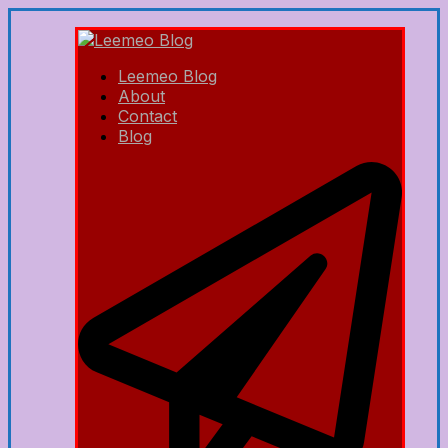
Leemeo Blog
About
Contact
Blog