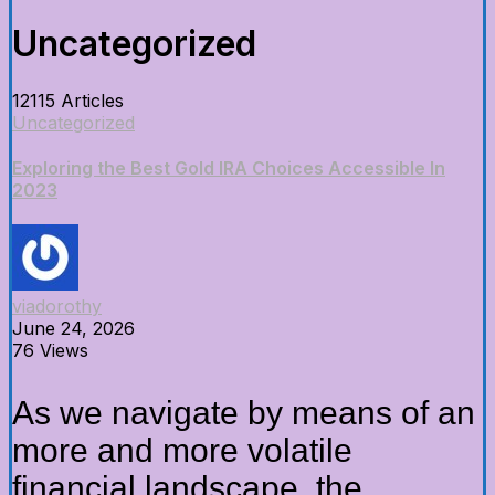
Uncategorized
12115 Articles
Uncategorized
Exploring the Best Gold IRA Choices Accessible In
2023
viadorothy
June 24, 2026
76 Views
As we navigate by means of an
more and more volatile
financial landscape, the