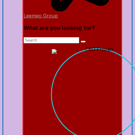
Leemeo Group
What are you looking for?