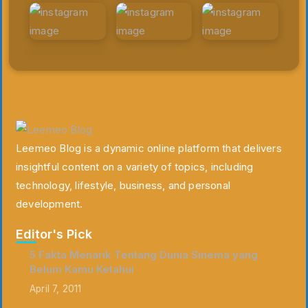
Leemeo Blog is a dynamic online platform that delivers
insightful content on a variety of topics, including
technology, lifestyle, business, and personal
development.
Editor's Pick
5 Fakta Menarik Tentang Dunia Sinema yang
Belum Kamu Ketahui
April 7, 2011