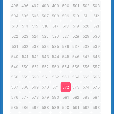
495
496
497
498
499
500
501
502
503
504
505
506
507
508
509
510
511
512
513
514
515
516
517
518
519
520
521
522
523
524
525
526
527
528
529
530
531
532
533
534
535
536
537
538
539
540
541
542
543
544
545
546
547
548
549
550
551
552
553
554
555
556
557
558
559
560
561
562
563
564
565
566
567
568
569
570
571
572
573
574
575
576
577
578
579
580
581
582
583
584
585
586
587
588
589
590
591
592
593