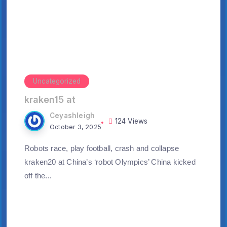
Uncategorized
kraken15 at
Ceyashleigh
124 Views
October 3, 2025
Robots race, play football, crash and collapse
kraken20 at China’s ‘robot Olympics’ China kicked
off the...