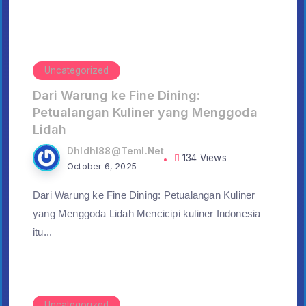
Uncategorized
Dari Warung ke Fine Dining:
Petualangan Kuliner yang Menggoda
Lidah
Dhldhl88@teml.net
134 Views
October 6, 2025
Dari Warung ke Fine Dining: Petualangan Kuliner
yang Menggoda Lidah Mencicipi kuliner Indonesia
itu...
Uncategorized