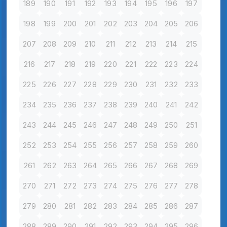
189
190
191
192
193
194
195
196
197
198
199
200
201
202
203
204
205
206
207
208
209
210
211
212
213
214
215
216
217
218
219
220
221
222
223
224
225
226
227
228
229
230
231
232
233
234
235
236
237
238
239
240
241
242
243
244
245
246
247
248
249
250
251
252
253
254
255
256
257
258
259
260
261
262
263
264
265
266
267
268
269
270
271
272
273
274
275
276
277
278
279
280
281
282
283
284
285
286
287
288
289
290
291
292
293
294
295
296