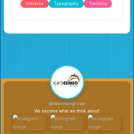
Universe
Typography
Trending
@leemeogroup
We become what we think about!